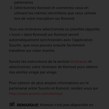
partenaires.
f
Sélectionnez Komoot et connectez-vous en
o
utilisant les mêmes identifiants que ceux utilisés
r
m
lors de votre inscription sur Komoot.
i
t
Tous vos itinéraires sélectionnés ou planifiés (appelés
é
« tours » dans Komoot) sur Komoot seront
a
automatiquement synchronisés avec l'application
u
Suunto, que vous pouvez ensuite facilement
x
transférer sur votre montre.
d
i
Suivez les instructions de la section
Itinéraires
et
r
sélectionnez votre itinéraire de Komoot pour obtenir
e
c
des alertes virage par virage.
t
i
Pour obtenir de plus amples informations sur le
v
partenariat entre Suunto et Komoot, rendez-vous sur
e
http://www.suunto.com/komoot
s
d
Komoot n'est pas disponible en
REMARQUE:
'