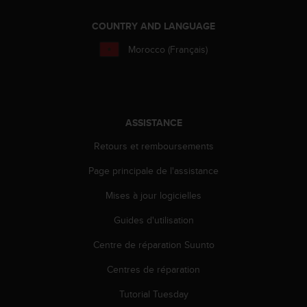
e
b
COUNTRY AND LANGUAGE
(
Morocco (Français)
W
e
b
C
o
n
ASSISTANCE
t
Retours et remboursements
e
n
Page principale de l'assistance
t
A
Mises à jour logicielles
c
c
Guides d'utilisation
e
s
Centre de réparation Suunto
s
Centres de réparation
i
b
Tutorial Tuesday
i