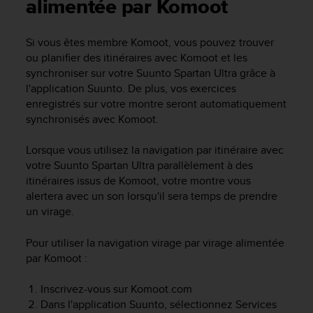
e
alimentée par Komoot
s
i
Si vous êtes membre Komoot, vous pouvez trouver
t
ou planifier des itinéraires avec Komoot et les
e
W
synchroniser sur votre
Suunto Spartan Ultra
grâce à
e
l'application Suunto. De plus, vos exercices
b
enregistrés sur votre montre seront automatiquement
a
synchronisés avec Komoot.
u
n
Lorsque vous utilisez la navigation par itinéraire avec
i
votre
Suunto Spartan Ultra
parallèlement à des
v
itinéraires issus de Komoot, votre montre vous
e
alertera avec un son lorsqu'il sera temps de prendre
a
u
un virage.
A
A
Pour utiliser la navigation virage par virage alimentée
d
par Komoot :
e
c
Inscrivez-vous sur Komoot.com
o
Dans l'application Suunto, sélectionnez Services
n