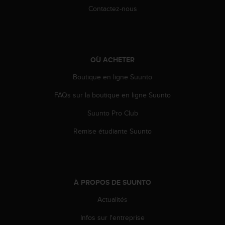
l
Contactez-nous
i
t
y
G
u
OÙ ACHETER
i
d
Boutique en ligne Suunto
e
l
FAQs sur la boutique en ligne Suunto
i
Suunto Pro Club
n
e
Remise étudiante Suunto
s
,
W
C
A
À PROPOS DE SUUNTO
G
)
Actualités
2
.
Infos sur l'entreprise