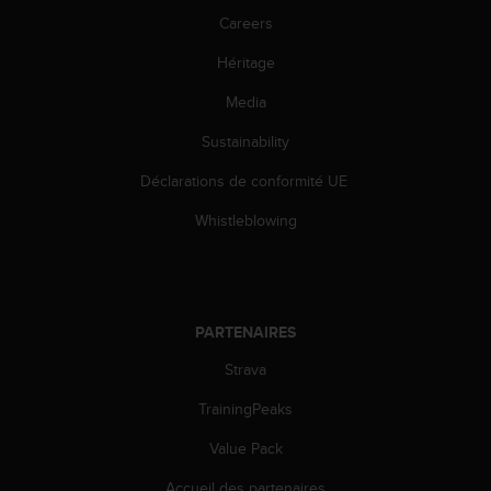
0
a
Careers
i
Héritage
n
s
Media
i
q
Sustainability
u
'
Déclarations de conformité UE
à
a
Whistleblowing
s
s
u
r
e
PARTENAIRES
r
Strava
s
a
TrainingPeaks
c
o
Value Pack
n
f
Accueil des partenaires