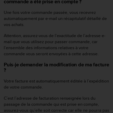
commande a été prise en compte ?
a
c
c
Une fois votre commande passée, vous recevrez
e
automatiquement par e-mail un récapitulatif détaillé de
s
vos achats.
s
i
Attention, assurez-vous de l’exactitude de l’adresse e-
b
mail que vous utilisez pour passer commande, car
i
l
l’ensemble des informations relatives à votre
i
commande vous seront envoyées à cette adresse.
t
é
Puis-je demander la modification de ma facture
d
?
u
c
Votre facture est automatiquement éditée à l’expédition
o
de votre commande.
n
t
e
C’est l’adresse de facturation renseignée lors du
n
passage de la commande qui est prise en compte,
u
assurez-vous qu’elle soit correcte car elle ne pourra pas
W