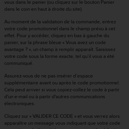
e
vous dans le panier (ou cliquez sur le bouton Panier
s
dans le coin en haut à droite du site).
i
t
Au moment de la validation de la commande, entrez
e
votre code promotionnel dans le champ prévu à cet
W
e
effet. Pour y accéder, cliquez en bas à gauche du
b
panier, sur la phrase bleue « Vous avez un code
a
avantage ? », un champ à remplir apparaît. Saisissez
u
votre code sous la forme exacte, tel qu’il vous a été
n
communiqué.
i
v
e
Assurez-vous de ne pas insérer d’espace
a
supplémentaire avant ou après le code promotionnel.
u
Cela peut arriver si vous copiez-collez le code à partir
A
d'un e-mail ou à partir d'autres communications
A
électroniques.
d
e
c
Cliquez sur « VALIDER CE CODE » et vous verrez alors
o
apparaître un message vous indiquant que votre code
n