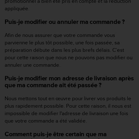
promotionnel a bien été pris en compte et la réduction
f
appliquée.
o
r
Puis-je modifier ou annuler ma commande ?
m
i
Afin de nous assurer que votre commande vous
t
é
parvienne le plus tôt possible, une fois passée, sa
a
préparation débute dans les plus brefs délais. C’est
u
pour cette raison que nous ne pouvons pas modifier ou
x
annuler une commande.
d
i
Puis-je modifier mon adresse de livraison après
r
que ma commande ait été passée ?
e
c
t
Nous mettons tout en œuvre pour livrer vos produits le
i
plus rapidement possible. Pour cette raison, il nous est
v
impossible de modifier l'adresse de livraison une fois
e
que votre commande a été validée.
s
d
Comment puis-je être certain que ma
'