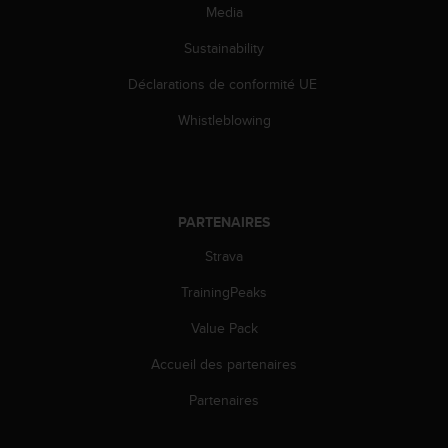
Media
o
r
Sustainability
m
i
Déclarations de conformité UE
t
é
Whistleblowing
a
u
x
a
u
PARTENAIRES
t
r
Strava
e
TrainingPeaks
s
n
Value Pack
o
r
Accueil des partenaires
m
e
Partenaires
s
d