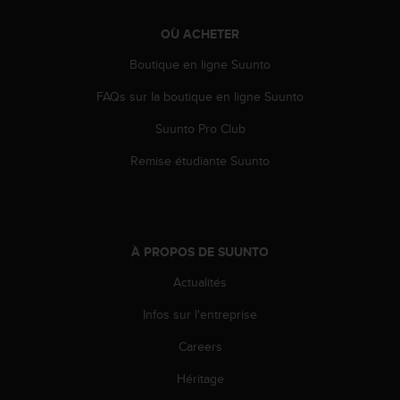
0
a
OÙ ACHETER
i
n
Boutique en ligne Suunto
s
i
FAQs sur la boutique en ligne Suunto
q
u
Suunto Pro Club
'
Remise étudiante Suunto
à
a
s
s
u
r
À PROPOS DE SUUNTO
e
Actualités
r
s
Infos sur l'entreprise
a
c
Careers
o
n
Héritage
f