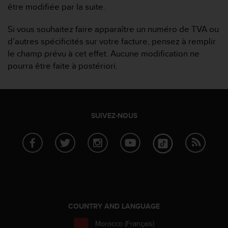
être modifiée par la suite.
e
b
Si vous souhaitez faire apparaître un numéro de TVA ou
(
W
d’autres spécificités sur votre facture, pensez à remplir
e
le champ prévu à cet effet. Aucune modification ne
b
pourra être faite à postériori.
C
o
n
t
e
SUIVEZ-NOUS
n
t
A
c
c
e
s
s
i
COUNTRY AND LANGUAGE
b
i
Morocco (Français)