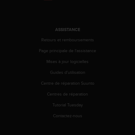
l
i
t
y
G
ASSISTANCE
u
i
Retours et remboursements
d
Page principale de l'assistance
e
l
Mises à jour logicielles
i
n
Guides d'utilisation
e
s
Centre de réparation Suunto
,
W
Centres de réparation
C
Tutorial Tuesday
A
G
Contactez-nous
)
2
.