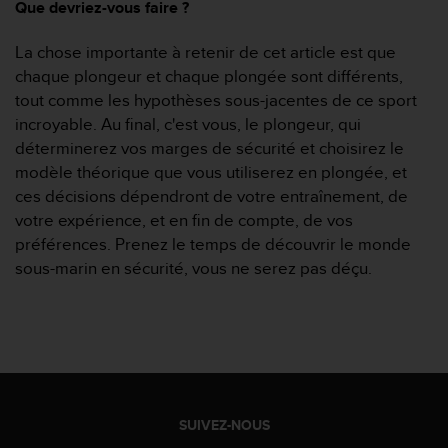
0
Que devriez-vous faire ?
9
0
La chose importante à retenir de cet article est que
0
chaque plongeur et chaque plongée sont différents,
(
tout comme les hypothèses sous-jacentes de ce sport
a
p
incroyable. Au final, c'est vous, le plongeur, qui
p
déterminerez vos marges de sécurité et choisirez le
e
modèle théorique que vous utiliserez en plongée, et
l
ces décisions dépendront de votre entraînement, de
g
votre expérience, et en fin de compte, de vos
r
a
préférences. Prenez le temps de découvrir le monde
t
sous-marin en sécurité, vous ne serez pas déçu.
u
i
t
)
s
i
v
o
SUIVEZ-NOUS
u