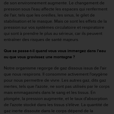
a
de son environnement augmente. Le changement de
c
pression sous l'eau affecte les espaces qui renferment
c
de l'air, tels que les oreilles, les sinus, le gilet de
e
stabilisation et le masque. Mais ce sont les effets de la
s
s
pression sur vos systèmes circulatoire et respiratoire
i
qui sont à prendre le plus au sérieux, car ils peuvent
b
entraîner des risques de santé majeurs.
i
l
Que se passe-t-il quand vous vous immergez dans l'eau
i
ou que vous gravissez une montagne ?
t
é
d
Notre organisme regorge de gaz dissous issus de l'air
u
que nous respirons. Il consomme activement l'oxygène
c
pour nous permettre de vivre. Les autres gaz, dits gaz
o
inertes, tels que l'azote, ne sont pas utilisés par le corps
n
mais emmagasinés dans le sang et les tissus. En
t
e
plongée, la pression augmente, et le taux d'absorption
n
de l'azote stocké dans les tissus s'élève. La quantité de
u
gaz inerte dissoute dans le corps dépend de la
W