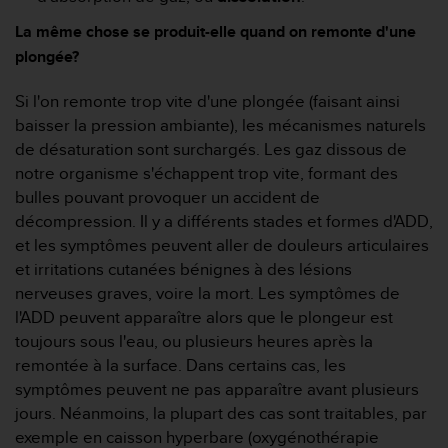
0
a
La même chose se produit-elle quand on remonte d'une
i
plongée?
n
s
Si l'on remonte trop vite d'une plongée (faisant ainsi
i
q
baisser la pression ambiante), les mécanismes naturels
u
de désaturation sont surchargés. Les gaz dissous de
'
notre organisme s'échappent trop vite, formant des
à
bulles pouvant provoquer un accident de
a
décompression. Il y a différents stades et formes d'ADD,
s
s
et les symptômes peuvent aller de douleurs articulaires
u
et irritations cutanées bénignes à des lésions
r
nerveuses graves, voire la mort. Les symptômes de
e
l'ADD peuvent apparaître alors que le plongeur est
r
toujours sous l'eau, ou plusieurs heures après la
s
a
remontée à la surface. Dans certains cas, les
c
symptômes peuvent ne pas apparaître avant plusieurs
o
jours. Néanmoins, la plupart des cas sont traitables, par
n
exemple en caisson hyperbare (oxygénothérapie
f