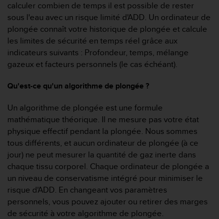
'
calculer combien de temps il est possible de rester
a
sous l'eau avec un risque limité d'ADD. Un ordinateur de
c
plongée connaît votre historique de plongée et calcule
c
les limites de sécurité en temps réel grâce aux
e
indicateurs suivants : Profondeur, temps, mélange
s
s
gazeux et facteurs personnels (le cas échéant).
i
b
Qu'est-ce qu'un algorithme de plongée ?
i
l
Un algorithme de plongée est une formule
i
mathématique théorique. Il ne mesure pas votre état
t
é
physique effectif pendant la plongée. Nous sommes
.
tous différents, et aucun ordinateur de plongée (à ce
A
jour) ne peut mesurer la quantité de gaz inerte dans
d
chaque tissu corporel. Chaque ordinateur de plongée a
r
un niveau de conservatisme intégré pour minimiser le
e
s
risque d'ADD. En changeant vos paramètres
s
personnels, vous pouvez ajouter ou retirer des marges
e
de sécurité à votre algorithme de plongée.
z