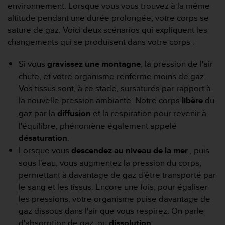
l
environnement. Lorsque vous vous trouvez à la même
i
altitude pendant une durée prolongée, votre corps se
t
sature de gaz. Voici deux scénarios qui expliquent les
y
changements qui se produisent dans votre corps :
G
u
Si vous
gravissez une montagne
, la pression de l'air
i
d
chute, et votre organisme renferme moins de gaz.
e
Vos tissus sont, à ce stade, sursaturés par rapport à
l
la nouvelle pression ambiante. Notre corps
libère
du
i
gaz par la
diffusion
et la respiration pour revenir à
n
l'équilibre, phénomène également appelé
e
s
désaturation
.
,
Lorsque vous
descendez au niveau de la mer
, puis
W
sous l'eau, vous augmentez la pression du corps,
C
permettant à davantage de gaz d'être transporté par
A
G
le sang et les tissus. Encore une fois, pour égaliser
)
les pressions, votre organisme puise davantage de
2
gaz dissous dans l'air que vous respirez. On parle
.
d'absorption de gaz, ou
dissolution
.