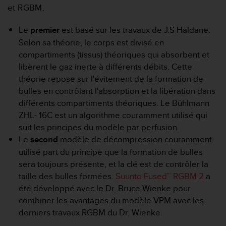
u
et RGBM.
x
É
Le
premier
est basé sur les travaux de J.S Haldane.
t
Selon sa théorie, le corps est divisé en
a
compartiments (tissus) théoriques qui absorbent et
t
s
libèrent le gaz inerte à différents débits. Cette
-
théorie repose sur l'évitement de la formation de
U
bulles en contrôlant l'absorption et la libération dans
n
différents compartiments théoriques. Le Bühlmann
i
ZHL- 16C est un algorithme couramment utilisé qui
s
a
suit les principes du modèle par perfusion.
u
Le
second
modèle de décompression couramment
+
utilisé part du principe que la formation de bulles
1
sera toujours présente, et la clé est de contrôler la
8
taille des bulles formées.
Suunto Fused™ RGBM 2
a
5
5
été développé avec le Dr. Bruce Wienke pour
2
combiner les avantages du modèle VPM avec les
5
derniers travaux RGBM du Dr. Wienke.
8