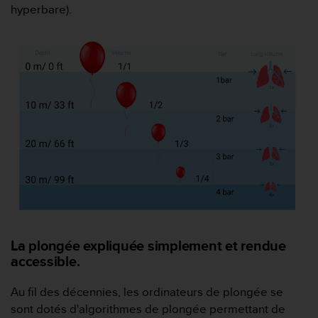
hyperbare).
o
r
m
i
t
é
a
u
x
a
u
t
r
e
s
n
o
La plongée expliquée simplement et rendue
r
accessible.
m
e
Au fil des décennies, les ordinateurs de plongée se
s
sont dotés d'algorithmes de plongée permettant de
d