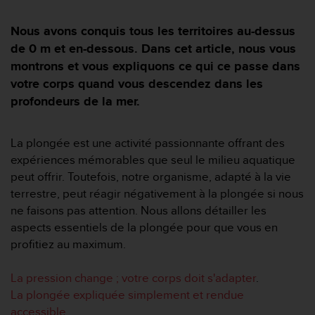
e
s
i
Nous avons conquis tous les territoires au-dessus
t
de 0 m et en-dessous. Dans cet article, nous vous
e
montrons et vous expliquons ce qui ce passe dans
W
votre corps quand vous descendez dans les
e
b
profondeurs de la mer.
a
u
n
La plongée est une activité passionnante offrant des
i
expériences mémorables que seul le milieu aquatique
v
peut offrir. Toutefois, notre organisme, adapté à la vie
e
terrestre, peut réagir négativement à la plongée si nous
a
ne faisons pas attention. Nous allons détailler les
u
A
aspects essentiels de la plongée pour que vous en
A
profitiez au maximum.
d
e
La pression change ; votre corps doit s'adapter
.
c
La plongée expliquée simplement et rendue
o
n
accessible.