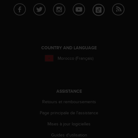
s
r
e
n
c
o
n
t
COUNTRY AND LANGUAGE
r
Morocco (Français)
e
z
d
e
s
p
ASSISTANCE
r
Retours et remboursements
o
b
Page principale de l'assistance
l
è
Mises à jour logicielles
m
e
Guides d'utilisation