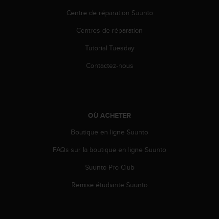
s
p
Centre de réparation Suunto
o
Centres de réparation
u
r
Tutorial Tuesday
a
c
Contactez-nous
c
é
d
e
r
OÙ ACHETER
a
u
Boutique en ligne Suunto
x
i
FAQs sur la boutique en ligne Suunto
n
Suunto Pro Club
f
o
Remise étudiante Suunto
r
m
a
t