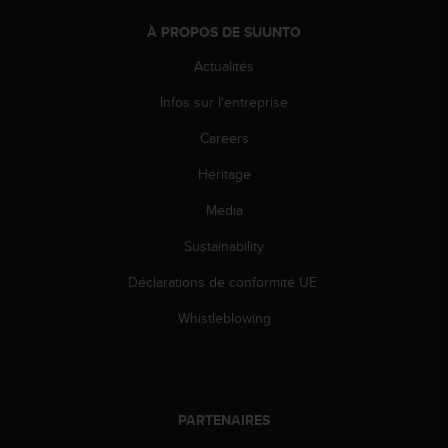
i
À PROPOS DE SUUNTO
o
n
Actualités
s
d
Infos sur l'entreprise
e
c
Careers
e
Héritage
s
i
Media
t
e
Sustainability
W
e
Déclarations de conformité UE
b
.
Whistleblowing
PARTENAIRES