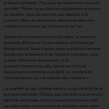
pression ambiante. Pourquoi ne ressentons-nous pas
e
cet effet ? Notre corps étant principalement composé
b
(
de liquides, nous ne sommes pas exposés à la
W
pression. Nous la ressentons néanmoins dans nos
e
oreilles et nos sinus, qui renferment de l'air.
b
C
Quand nous remontons d'une plongée, la pression
o
ambiante diminue et l'azote dissous doit s'évacuer
n
t
(désaturation). Nous n'avons aucun problème tant que
e
l'azote sort lentement et de manière contrôlée, sans
n
grande différence de pression. Si la
t
pression diminue trop vite, l'azote sortira trop
A
rapidement et entraînera un ADD, ou accident de
c
c
décompression, ou « la maladie des caissons ».
e
s
La quantité de gaz dissous dans le corps dépend de la
s
pression ambiante. Chaque gaz possède une pression
i
partielle spécifique, et les pressions combinées des
b
gaz dans notre corps restent en équilibre avec notre
i