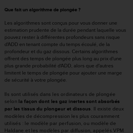
-
Que fait un algorithme de plongée ?
v
o
Les algorithmes sont conçus pour vous donner une
u
s
estimation prudente de la durée pendant laquelle vous
a
pouvez rester à différentes profondeurs sans risque
u
d'ADD en tenant compte du temps écoulé, de la
S
profondeur et du gaz dissous. Certains algorithmes
e
offrent des temps de plongée plus long au prix d'une
r
v
plus grande probabilité d'ADD, alors que d'autres
i
limitent le temps de plongée pour ajouter une marge
c
de sécurité à votre plongée.
e
c
Ils sont utilisés dans les ordinateurs de plongée
l
i
selon
la façon dont les gaz inertes sont absorbés
e
par les tissus du plongeur et dissous
. Il existe deux
n
modèles de décompression les plus couramment
t
utilisés : le modèle par perfusion, ou modèle de
s
Haldane et les modèles par diffusion, appelés VPM
a