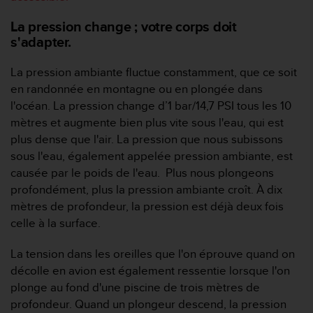
f
o
La pression change ; votre corps doit
r
s'adapter.
m
i
La pression ambiante fluctue constamment, que ce soit
t
en randonnée en montagne ou en plongée dans
é
l'océan. La pression change d’1 bar/14,7 PSI tous les 10
a
u
mètres et augmente bien plus vite sous l'eau, qui est
x
plus dense que l'air. La pression que nous subissons
d
sous l'eau, également appelée pression ambiante, est
i
causée par le poids de l'eau. Plus nous plongeons
r
profondément, plus la pression ambiante croît. À dix
e
c
mètres de profondeur, la pression est déjà deux fois
t
celle à la surface.
i
v
La tension dans les oreilles que l'on éprouve quand on
e
décolle en avion est également ressentie lorsque l'on
s
plonge au fond d'une piscine de trois mètres de
d
'
profondeur. Quand un plongeur descend, la pression