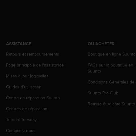
a
c
c
e
s
s
i
ASSISTANCE
OÙ ACHETER
b
i
Retours et remboursements
Boutique en ligne Suunto
l
i
Page principale de l'assistance
FAQs sur la boutique en l
t
Suunto
é
Mises à jour logicielles
d
Conditions Générales de
u
Guides d'utilisation
c
Suunto Pro Club
Centre de réparation Suunto
o
Remise étudiante Suunto
n
Centres de réparation
t
e
Tutorial Tuesday
n
u
Contactez-nous
W