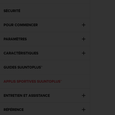
e
s
i
SÉCURITÉ
t
e
POUR COMMENCER
W
e
b
PARAMÈTRES
a
u
n
CARACTÉRISTIQUES
i
v
e
GUIDES SUUNTOPLUS™
a
u
APPLIS SPORTIVES SUUNTOPLUS™
A
A
d
ENTRETIEN ET ASSISTANCE
e
c
o
RÉFÉRENCE
n