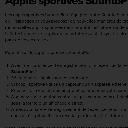
Applis sportives SuuntoP
Les applis sportives SuuntoPlus™ équipent votre
Suunto 5
de n
de l'inspiration et vous proposer de nouvelles manières de pro
de nouvelles applis sportives dans SuuntoPlus™ Store, où de 
5
. Sélectionnez les applis qui vous intéressent et synchronise
parti de vos exercices !
Pour utiliser les applis sportives SuuntoPlus™ :
Avant de commencer l'enregistrement d'un exercice, faites d
SuuntoPlus™
.
Sélectionnez l'appli sportive souhaitée.
Si l'appli sportive utilise un capteur ou un appareil exter
Revenez à la vue de démarrage et commencez votre exercic
Appuyez sur le bouton central jusqu'à ce que vous atteignie
sous la forme d'un affichage distinct.
Après avoir arrêté l'enregistrement de l'exercice, vous trou
dans le récapitulatif si un résultat pertinent a été obtenu.