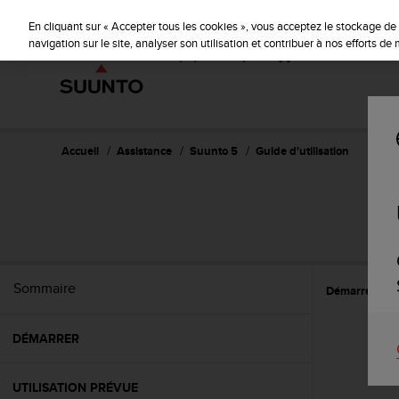
S
u
En cliquant sur « Accepter tous les cookies », vous acceptez le stockage de 
u
navigation sur le site, analyser son utilisation et contribuer à nos efforts d
n
t
o
s
'
e
Accueil
Assistance
Suunto 5
Guide d'utilisation
n
g
a
g
e
à
a
Sommaire
Démarrer
A
m
e
n
DÉMARRER
e
r
c
UTILISATION PRÉVUE