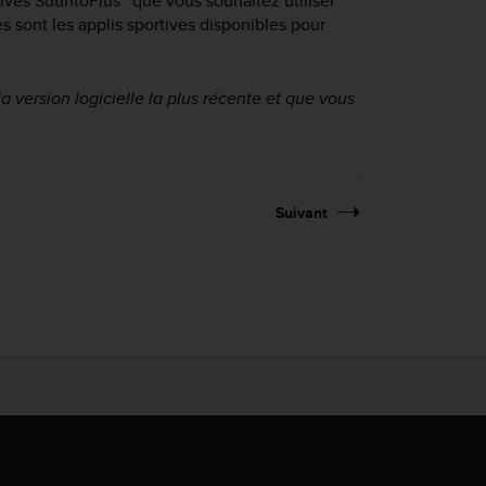
tives SuuntoPlus™ que vous souhaitez utiliser
s sont les applis sportives disponibles pour
 version logicielle la plus récente et que vous
Suivant