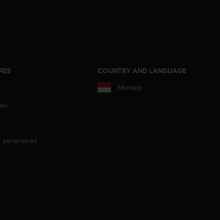
RES
COUNTRY AND LANGUAGE
Monaco
aks
s partenaires
s