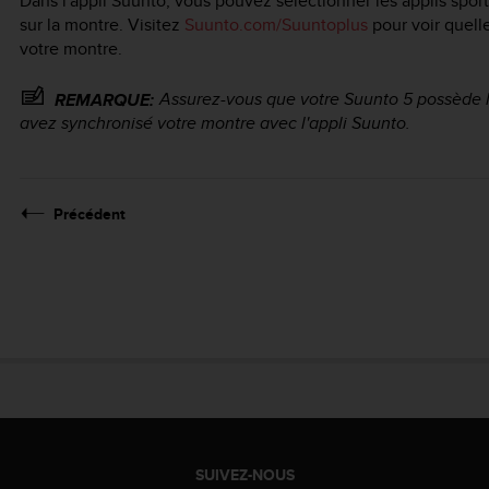
Dans l'appli Suunto, vous pouvez sélectionner les applis spor
sur la montre. Visitez
Suunto.com/Suuntoplus
pour voir quelle
votre montre.
Assurez-vous que votre
Suunto 5
possède la
REMARQUE:
avez synchronisé votre montre avec l'appli Suunto.
Précédent
SUIVEZ-NOUS