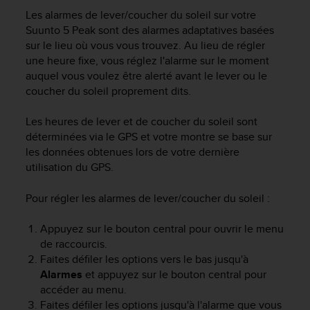
e
Les alarmes de lever/coucher du soleil sur votre
s
i
Suunto 5 Peak
sont des alarmes adaptatives basées
t
sur le lieu où vous vous trouvez. Au lieu de régler
e
une heure fixe, vous réglez l'alarme sur le moment
W
auquel vous voulez être alerté avant le lever ou le
e
coucher du soleil proprement dits.
b
a
Les heures de lever et de coucher du soleil sont
u
déterminées via le GPS et votre montre se base sur
n
les données obtenues lors de votre dernière
i
utilisation du GPS.
v
e
a
Pour régler les alarmes de lever/coucher du soleil :
u
A
Appuyez sur le bouton central pour ouvrir le menu
A
de raccourcis.
d
Faites défiler les options vers le bas jusqu'à
e
Alarmes
et appuyez sur le bouton central pour
c
accéder au menu.
o
Faites défiler les options jusqu'à l'alarme que vous
n