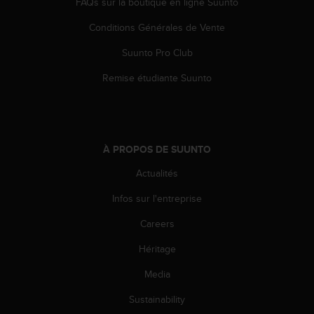
FAQs sur la boutique en ligne Suunto
'
a
Conditions Générales de Vente
c
c
Suunto Pro Club
e
s
Remise étudiante Suunto
s
i
b
i
l
À PROPOS DE SUUNTO
i
t
Actualités
é
Infos sur l'entreprise
.
A
Careers
d
r
Héritage
e
s
Media
s
e
Sustainability
z