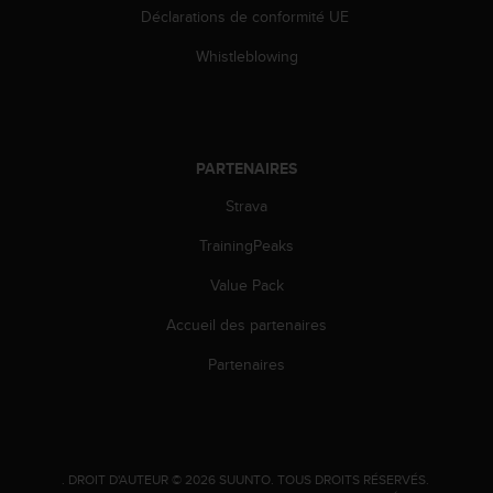
Déclarations de conformité UE
-
v
Whistleblowing
o
u
s
a
u
PARTENAIRES
S
e
Strava
r
v
TrainingPeaks
i
c
Value Pack
e
Accueil des partenaires
c
l
Partenaires
i
e
n
t
s
a
.
DROIT D'AUTEUR © 2026 SUUNTO.
TOUS DROITS RÉSERVÉS.