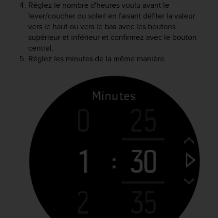
a
Réglez le nombre d'heures voulu avant le
c
lever/coucher du soleil en faisant défiler la valeur
c
vers le haut ou vers le bas avec les boutons
e
supérieur et inférieur et confirmez avec le bouton
s
central.
s
Réglez les minutes de la même manière.
i
b
i
l
i
t
é
d
u
c
o
n
t
e
n
u
W