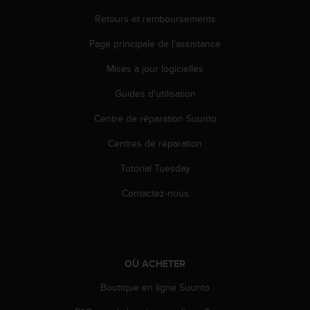
o
Retours et remboursements
r
m
Page principale de l'assistance
i
t
Mises à jour logicielles
é
a
Guides d'utilisation
u
Centre de réparation Suunto
x
a
Centres de réparation
u
t
Tutorial Tuesday
r
e
Contactez-nous
s
n
o
r
m
OÙ ACHETER
e
s
Boutique en ligne Suunto
d