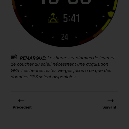
l
i
t
y
G
u
i
d
e
l
Les heures et alarmes de lever et
REMARQUE:
i
de coucher du soleil nécessitent une acquisition
n
GPS. Les heures restes vierges jusqu'à ce que des
e
données GPS soient disponibles.
s
,
W
C
A
G
Précédent
Suivant
)
2
.