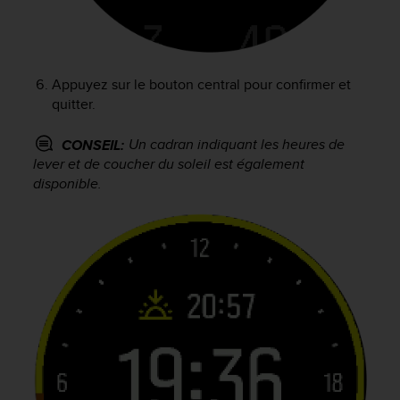
e
b
(
W
Appuyez sur le bouton central pour confirmer et
e
quitter.
b
C
o
Un cadran indiquant les heures de
CONSEIL:
n
lever et de coucher du soleil est également
t
disponible.
e
n
t
A
c
c
e
s
s
i
b
i