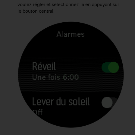
f
voulez régler et sélectionnez-la en appuyant sur
o
le bouton central.
r
m
i
t
é
a
u
x
d
i
r
e
c
t
i
v
e
s
d
'