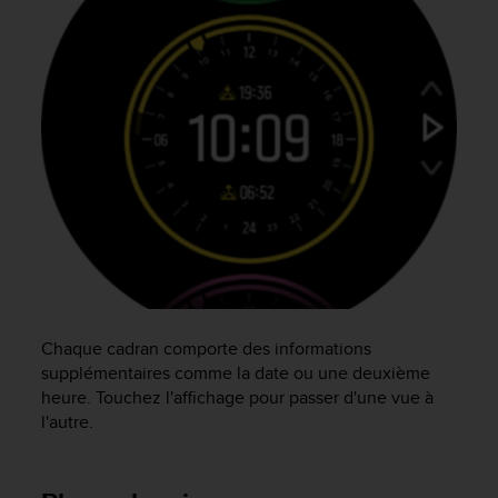
a
c
c
e
s
s
i
b
i
l
i
t
é
d
u
c
Chaque cadran comporte des informations
o
supplémentaires comme la date ou une deuxième
n
heure. Touchez l'affichage pour passer d'une vue à
t
l'autre.
e
n
u
W