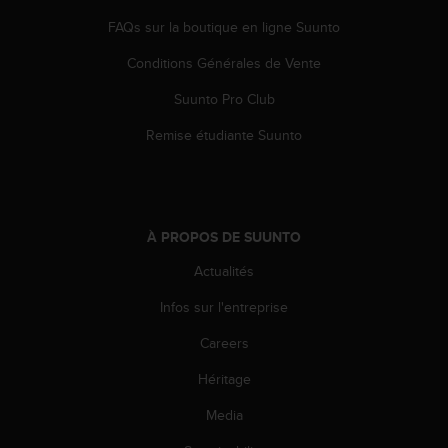
'
a
FAQs sur la boutique en ligne Suunto
c
Conditions Générales de Vente
c
e
Suunto Pro Club
s
s
Remise étudiante Suunto
i
b
i
l
i
À PROPOS DE SUUNTO
t
é
Actualités
.
A
Infos sur l'entreprise
d
Careers
r
e
Héritage
s
s
Media
e
z