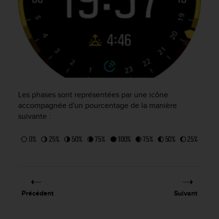
l
i
t
y
G
u
i
d
e
l
Les phases sont représentées par une icône
i
accompagnée d'un pourcentage de la manière
n
suivante :
e
s
,
W
C
A
G
)
Précédent
Suivant
2
.