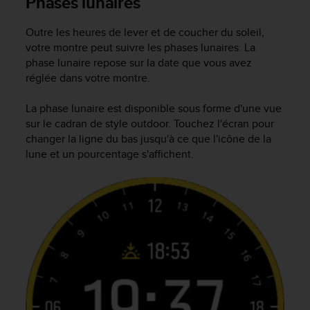
Phases lunaires
e
b
Outre les heures de lever et de coucher du soleil,
(
votre montre peut suivre les phases lunaires. La
W
phase lunaire repose sur la date que vous avez
e
réglée dans votre montre.
b
C
La phase lunaire est disponible sous forme d'une vue
o
n
sur le cadran de style outdoor. Touchez l'écran pour
t
changer la ligne du bas jusqu'à ce que l'icône de la
e
lune et un pourcentage s'affichent.
n
t
A
c
c
e
s
s
i
b
i