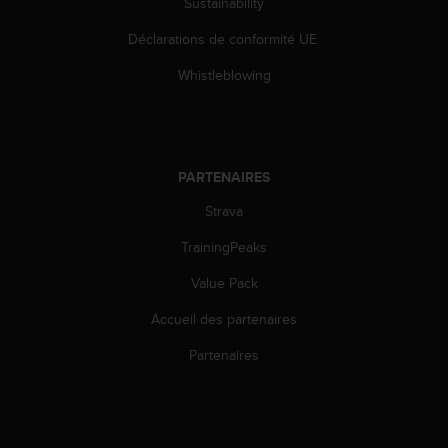
Sustainability
-
v
Déclarations de conformité UE
o
Whistleblowing
u
s
a
u
S
PARTENAIRES
e
r
Strava
v
i
TrainingPeaks
c
e
Value Pack
c
l
Accueil des partenaires
i
Partenaires
e
n
t
s
a