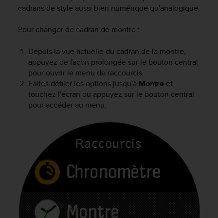
e
cadrans de style aussi bien numérique qu'analogique.
s
i
Pour changer de cadran de montre :
t
e
W
Depuis la vue actuelle du cadran de la montre,
e
appuyez de façon prolongée sur le bouton central
b
pour ouvrir le menu de raccourcis.
a
Faites défiler les options jusqu'à
Montre
et
u
touchez l'écran ou appuyez sur le bouton central
n
pour accéder au menu.
i
v
e
a
u
A
A
d
e
c
o
n