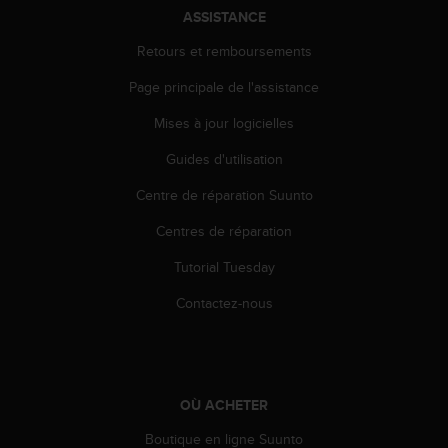
o
ASSISTANCE
r
Retours et remboursements
m
i
Page principale de l'assistance
t
é
Mises à jour logicielles
a
u
Guides d'utilisation
x
a
Centre de réparation Suunto
u
Centres de réparation
t
r
Tutorial Tuesday
e
s
Contactez-nous
n
o
r
m
e
OÙ ACHETER
s
d
Boutique en ligne Suunto