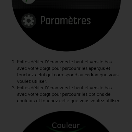
f
o
r
m
i
t
é
a
u
x
Faites défiler l'écran vers le haut et vers le bas
d
avec votre doigt pour parcourir les aperçus et
i
touchez celui qui correspond au cadran que vous
r
e
voulez utiliser.
c
Faites défiler l'écran vers le haut et vers le bas
t
avec votre doigt pour parcourir les options de
i
couleurs et touchez celle que vous voulez utiliser.
v
e
s
d
'