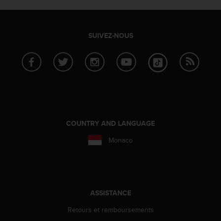
s
p
o
u
SUIVEZ-NOUS
r
a
c
c
é
d
e
r
a
COUNTRY AND LANGUAGE
u
Monaco
x
i
n
f
o
r
ASSISTANCE
m
Retours et remboursements
a
t