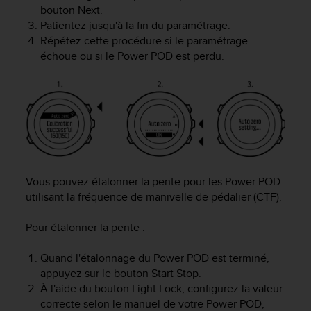
0
bouton
Next
.
9
Patientez jusqu'à la fin du paramétrage.
0
Répétez cette procédure si le paramétrage
0
échoue ou si le Power POD est perdu.
(
a
p
p
e
l
g
r
a
Vous pouvez étalonner la pente pour les Power POD
t
u
utilisant la fréquence de manivelle de pédalier (CTF).
i
t
Pour étalonner la pente :
)
s
Quand l'étalonnage du Power POD est terminé,
i
appuyez sur le bouton
Start Stop
.
v
À l'aide du bouton
Light Lock
, configurez la valeur
o
correcte selon le manuel de votre Power POD,
u