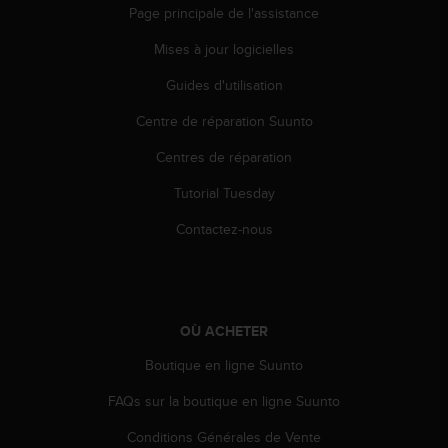
Page principale de l'assistance
i
o
Mises à jour logicielles
n
s
Guides d'utilisation
d
e
Centre de réparation Suunto
c
Centres de réparation
e
s
Tutorial Tuesday
i
t
Contactez-nous
e
W
e
b
.
OÙ ACHETER
Boutique en ligne Suunto
FAQs sur la boutique en ligne Suunto
Conditions Générales de Vente