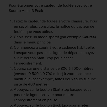
0
a
Pour étalonner votre capteur de foulée avec votre
i
Suunto Ambit3 Peak
:
n
s
Fixez le capteur de foulée à votre chaussure. Pour
i
en savoir plus, consultez la notice du capteur de
q
foulée que vous utilisez.
u
Choisissez un mode sportif (par exemple
Course
)
'
dans le menu principal.
à
Commencez à courir à votre cadence habituelle.
a
Lorsque vous passez la ligne de départ, appuyez
s
s
sur le bouton
Start Stop
pour lancer
u
l'enregistrement.
r
Courez sur une distance de 800 à 1 000 mètres
e
(environ 0,500 à 0,700 miles) à votre cadence
r
habituelle (par exemple, faites deux tours sur une
s
piste de 400 mètres).
a
Appuyez sur le bouton
Start Stop
lorsque vous
c
passez la ligne d'arrivée pour mettre
o
l'enregistrement en pause.
n
Appuyez sur le bouton
Back Lap
pour arrêter
f