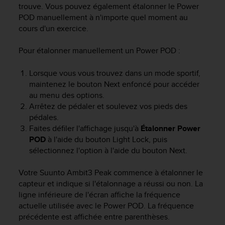
trouve. Vous pouvez également étalonner le Power
-
POD manuellement à n'importe quel moment au
v
cours d'un exercice.
o
u
s
Pour étalonner manuellement un Power POD :
a
u
Lorsque vous vous trouvez dans un mode sportif,
S
maintenez le bouton
Next
enfoncé pour accéder
e
au menu des options.
r
Arrêtez de pédaler et soulevez vos pieds des
v
pédales.
i
Faites défiler l'affichage jusqu'à
Étalonner Power
c
POD
à l'aide du bouton
Light Lock
, puis
e
c
sélectionnez l'option à l'aide du bouton
Next
.
l
i
Votre
Suunto Ambit3 Peak
commence à étalonner le
e
capteur et indique si l'étalonnage a réussi ou non. La
n
ligne inférieure de l'écran affiche la fréquence
t
actuelle utilisée avec le Power POD. La fréquence
s
précédente est affichée entre parenthèses.
a