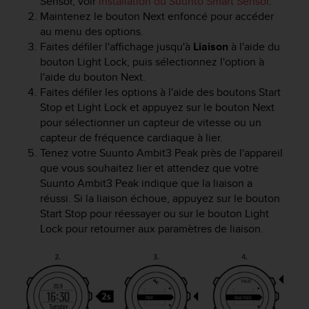
Sensor, voir
Installation du Suunto Smart Sensor
.
a
Maintenez le bouton
Next
enfoncé pour accéder
c
au menu des options.
c
e
Faites défiler l'affichage jusqu'à
Liaison
à l'aide du
s
bouton
Light Lock
, puis sélectionnez l'option à
s
l'aide du bouton
Next
.
i
Faites défiler les options à l'aide des boutons
Start
b
Stop
et
Light Lock
et appuyez sur le bouton
Next
i
pour sélectionner un capteur de vitesse ou un
l
capteur de fréquence cardiaque à lier.
i
Tenez votre
Suunto Ambit3 Peak
près de l'appareil
t
que vous souhaitez lier et attendez que votre
é
Suunto Ambit3 Peak
indique que la liaison a
d
u
réussi. Si la liaison échoue, appuyez sur le bouton
c
Start Stop
pour réessayer ou sur le bouton
Light
o
Lock
pour retourner aux paramètres de liaison.
n
t
e
n
u
W