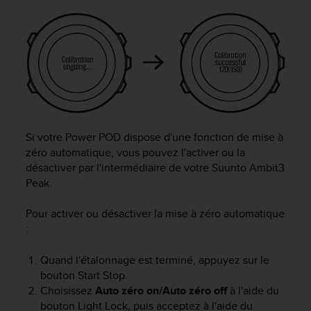
u
x
É
t
a
t
s
-
U
n
Si votre Power POD dispose d'une fonction de mise à
i
zéro automatique, vous pouvez l'activer ou la
s
désactiver par l'intermédiaire de votre
Suunto Ambit3
a
Peak
.
u
+
Pour activer ou désactiver la mise à zéro automatique
1
:
8
5
5
Quand l'étalonnage est terminé, appuyez sur le
2
bouton
Start Stop
.
5
Choisissez
Auto zéro on/Auto zéro off
à l'aide du
8
bouton
Light Lock
, puis acceptez à l'aide du