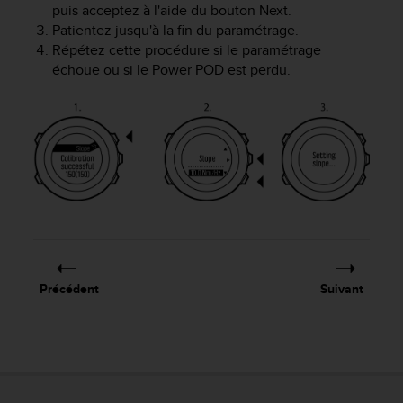
puis acceptez à l'aide du bouton
Next
.
s
Patientez jusqu'à la fin du paramétrage.
r
e
Répétez cette procédure si le paramétrage
n
échoue ou si le Power POD est perdu.
c
o
n
t
r
e
z
d
e
s
p
r
Précédent
Suivant
o
b
l
è
m
e