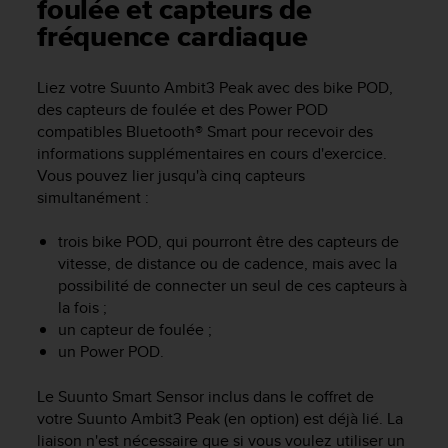
e
foulée et capteurs de
s
fréquence cardiaque
i
t
e
Liez votre
Suunto Ambit3 Peak
avec des bike POD,
W
des capteurs de foulée et des Power POD
e
compatibles Bluetooth® Smart pour recevoir des
b
informations supplémentaires en cours d'exercice.
a
Vous pouvez lier jusqu'à cinq capteurs
u
simultanément :
n
i
trois bike POD, qui pourront être des capteurs de
v
e
vitesse, de distance ou de cadence, mais avec la
a
possibilité de connecter un seul de ces capteurs à
u
la fois ;
A
un capteur de foulée ;
A
un Power POD.
d
e
Le Suunto Smart Sensor inclus dans le coffret de
c
votre
Suunto Ambit3 Peak
(en option) est déjà lié. La
o
liaison n'est nécessaire que si vous voulez utiliser un
n