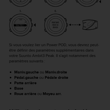
e
b
(
W
e
b
C
o
n
Si vous voulez lier un Power POD, vous devrez peut-
t
être définir des paramètres supplémentaires dans
e
votre
Suunto Ambit3 Peak
. Il s'agit notamment des
n
paramètres suivants :
t
A
Maniv.gauche
ou
Maniv.droite
c
Pédal.gauche
ou
Pédale droite
c
Patte arrière
e
s
Base
s
Roue arrière
ou
Moyeu arr.
i
b
i