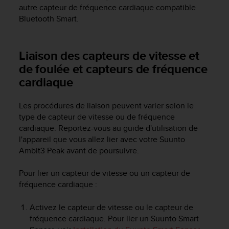
autre capteur de fréquence cardiaque compatible
f
o
Bluetooth Smart.
r
m
i
Liaison des capteurs de vitesse et
t
de foulée et capteurs de fréquence
é
cardiaque
a
u
x
Les procédures de liaison peuvent varier selon le
d
type de capteur de vitesse ou de fréquence
i
cardiaque. Reportez-vous au guide d'utilisation de
r
l'appareil que vous allez lier avec votre
Suunto
e
c
Ambit3 Peak
avant de poursuivre.
t
i
Pour lier un capteur de vitesse ou un capteur de
v
fréquence cardiaque :
e
s
Activez le capteur de vitesse ou le capteur de
d
fréquence cardiaque. Pour lier un Suunto Smart
'