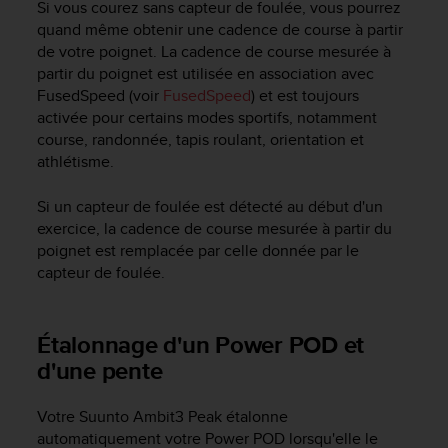
'
Si vous courez sans capteur de foulée, vous pourrez
a
quand même obtenir une cadence de course à partir
c
de votre poignet. La cadence de course mesurée à
c
partir du poignet est utilisée en association avec
e
FusedSpeed (voir
FusedSpeed
) et est toujours
s
activée pour certains modes sportifs, notamment
s
course, randonnée, tapis roulant, orientation et
i
athlétisme.
b
i
Si un capteur de foulée est détecté au début d'un
l
i
exercice, la cadence de course mesurée à partir du
t
poignet est remplacée par celle donnée par le
é
capteur de foulée.
.
A
d
Étalonnage d'un Power POD et
r
d'une pente
e
s
s
Votre
Suunto Ambit3 Peak
étalonne
e
automatiquement votre Power POD lorsqu'elle le
z