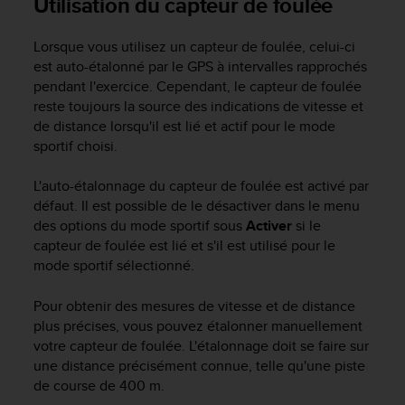
Utilisation du capteur de foulée
l
i
t
Lorsque vous utilisez un capteur de foulée, celui-ci
y
est auto-étalonné par le GPS à intervalles rapprochés
G
pendant l'exercice. Cependant, le capteur de foulée
u
reste toujours la source des indications de vitesse et
i
de distance lorsqu'il est lié et actif pour le mode
d
sportif choisi.
e
l
L'auto-étalonnage du capteur de foulée est activé par
i
défaut. Il est possible de le désactiver dans le menu
n
des options du mode sportif sous
Activer
si le
e
s
capteur de foulée est lié et s'il est utilisé pour le
,
mode sportif sélectionné.
W
C
Pour obtenir des mesures de vitesse et de distance
A
plus précises, vous pouvez étalonner manuellement
G
votre capteur de foulée. L'étalonnage doit se faire sur
)
une distance précisément connue, telle qu'une piste
2
de course de 400 m.
.