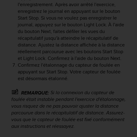
o
l'enregistrement. Après avoir arrêté l'exercice,
r
enregistrez le journal en appuyant sur le bouton
m
Start Stop
. Si vous ne voulez pas enregistrer le
i
journal, appuyez sur le bouton
Light Lock
. À l'aide
t
du bouton
Next
, faites défiler les vues du
é
récapitulatif jusqu'à atteindre le récapitulatif de
a
distance. Ajustez la distance affichée à la distance
u
réellement parcourue avec les boutons
Start Stop
x
et
Light Lock
. Confirmez à l'aide du bouton
Next
.
a
Confirmez l'étalonnage du capteur de foulée en
u
t
appuyant sur
Start Stop
. Votre capteur de foulée
r
est désormais étalonné.
e
s
Si la connexion du capteur de
REMARQUE:
n
foulée était instable pendant l'exercice d'étalonnage,
o
vous risquez de ne pas pouvoir ajuster la distance
r
parcourue dans le récapitulatif de distance. Assurez-
m
vous que le capteur de foulée est fixé conformément
e
aux instructions et réessayez.
s
d