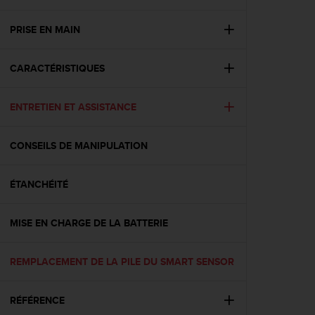
e
s
i
PRISE EN MAIN
t
e
CARACTÉRISTIQUES
W
e
b
ENTRETIEN ET ASSISTANCE
a
u
n
CONSEILS DE MANIPULATION
i
v
e
ÉTANCHÉITÉ
a
u
MISE EN CHARGE DE LA BATTERIE
A
A
d
REMPLACEMENT DE LA PILE DU SMART SENSOR
e
c
o
RÉFÉRENCE
n