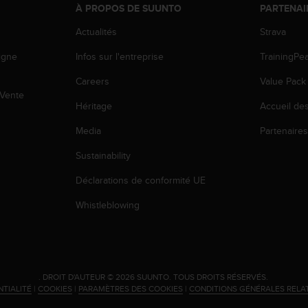
À PROPOS DE SUUNTO
PARTENAI
Actualités
Strava
igne
Infos sur l'entreprise
TrainingPe
Careers
Value Pack
 Vente
Héritage
Accueil de
Media
Partenaire
Sustainability
Déclarations de conformité UE
Whistleblowing
.
DROIT D'AUTEUR © 2026 SUUNTO.
TOUS DROITS RÉSERVÉS.
NTIALITÉ
|
COOKIES
|
PARAMÈTRES DES COOKIES
|
CONDITIONS GÉNÉRALES RELA