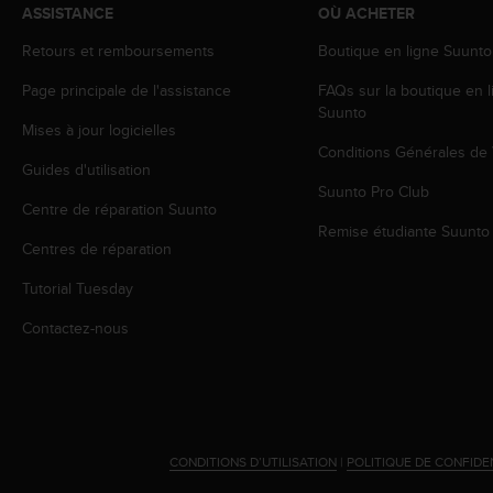
a
ASSISTANCE
OÙ ACHETER
c
c
Retours et remboursements
Boutique en ligne Suunto
e
Page principale de l'assistance
FAQs sur la boutique en l
s
Suunto
s
Mises à jour logicielles
i
Conditions Générales de
b
Guides d'utilisation
i
Suunto Pro Club
l
Centre de réparation Suunto
i
Remise étudiante Suunto
t
Centres de réparation
é
Tutorial Tuesday
d
u
Contactez-nous
c
o
n
t
e
n
CONDITIONS D’UTILISATION
|
POLITIQUE DE CONFIDE
u
W