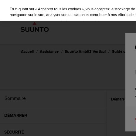
S
u
En cliquant sur « Accepter tous les cookies », vous acceptez le stockage de 
u
navigation sur le site, analyser son utilisation et contribuer à nos efforts d
n
t
o
s
'
e
Accueil
Assistance
Suunto Ambit3 Vertical
Guide d'utilisa
n
g
a
SU
g
e
à
a
Sommaire
Démarrer
E
m
e
n
DÉMARRER
e
r
c
SÉCURITÉ