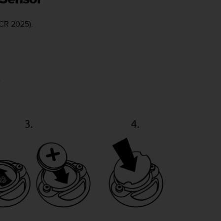
(CR 2025).
.