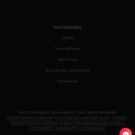
'
a
c
c
e
PARTENAIRES
s
Strava
s
i
TrainingPeaks
b
i
Value Pack
l
i
Accueil des partenaires
t
é
Partenaires
.
A
d
r
e
.
DROIT D'AUTEUR © 2026 SUUNTO.
TOUS DROITS RÉSERVÉS.
s
CONDITIONS D’UTILISATION
|
POLITIQUE DE CONFIDENTIALITÉ
|
COOKIES
|
s
PARAMÈTRES DES COOKIES
|
CONDITIONS GÉNÉRALES RELATIVES À
e
#YESSUUNTO
|
AVIS RELATIF AU EU DATA ACT
z