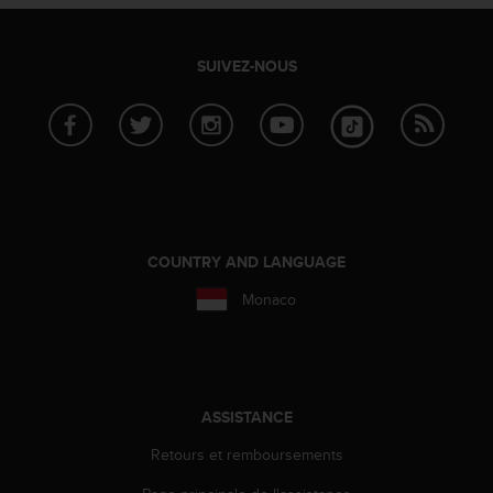
l
i
t
SUIVEZ-NOUS
y
G
u
i
d
e
l
i
n
COUNTRY AND LANGUAGE
e
s
Monaco
,
W
C
A
G
ASSISTANCE
)
2
Retours et remboursements
.