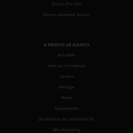
Suunto Pro Club
o
r
Remise étudiante Suunto
m
i
t
é
a
À PROPOS DE SUUNTO
u
x
Actualités
a
u
Infos sur l'entreprise
t
r
Careers
e
Héritage
s
n
Media
o
r
Sustainability
m
e
Déclarations de conformité UE
s
d
Whistleblowing