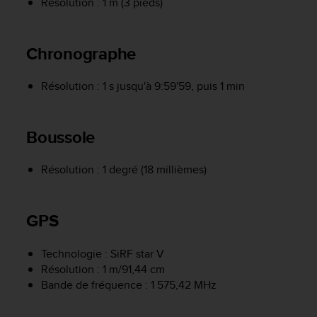
Résolution : 1 m (3 pieds)
a
c
c
e
Chronographe
s
s
Résolution : 1 s jusqu'à 9:59'59, puis 1 min
i
b
i
l
Boussole
i
t
Résolution : 1 degré (18 millièmes)
é
d
u
GPS
c
o
n
Technologie : SiRF star V
t
Résolution : 1 m/91,44 cm
e
Bande de fréquence : 1 575,42 MHz
n
u
W