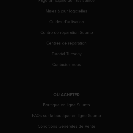
Page principale de l'assistance
0
a
Mises à jour logicielles
i
n
Guides d'utilisation
s
i
Centre de réparation Suunto
q
u
Centres de réparation
'
Tutorial Tuesday
à
a
Contactez-nous
s
s
u
r
e
OÙ ACHETER
r
s
Boutique en ligne Suunto
a
c
FAQs sur la boutique en ligne Suunto
o
n
Conditions Générales de Vente
f