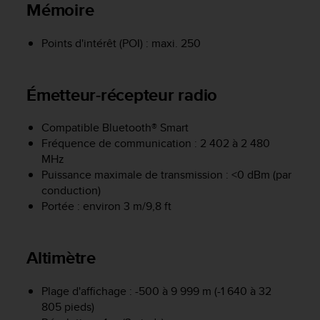
Mémoire
f
o
r
Points d'intérêt (POI) : maxi. 250
m
i
t
Émetteur-récepteur radio
é
a
u
Compatible Bluetooth® Smart
x
Fréquence de communication : 2 402 à 2 480
d
MHz
i
Puissance maximale de transmission : <0 dBm (par
r
conduction)
e
Portée : environ 3 m/9,8 ft
c
t
i
v
Altimètre
e
s
Plage d'affichage : -500 à 9 999 m (-1 640 à 32
d
805 pieds)
'