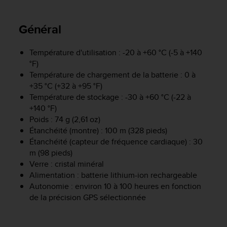
e
s
i
Général
t
e
W
Température d'utilisation : -20 à +60 °C (-5 à +140
e
°F)
b
Température de chargement de la batterie : 0 à
a
+35 °C (+32 à +95 °F)
u
Température de stockage : -30 à +60 °C (-22 à
n
+140 °F)
i
Poids : 74 g (2,61 oz)
v
Étanchéité (montre) : 100 m (328 pieds)
e
Étanchéité (capteur de fréquence cardiaque) : 30
a
m (98 pieds)
u
A
Verre : cristal minéral
A
Alimentation : batterie lithium-ion rechargeable
d
Autonomie : environ 10 à 100 heures en fonction
e
de la précision GPS sélectionnée
c
o
n