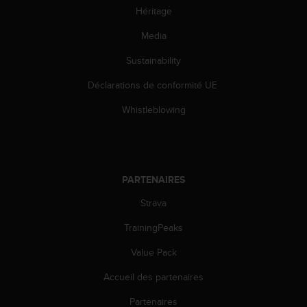
l
Héritage
i
t
Media
y
Sustainability
G
u
Déclarations de conformité UE
i
d
Whistleblowing
e
l
i
n
e
PARTENAIRES
s
,
Strava
W
C
TrainingPeaks
A
Value Pack
G
)
Accueil des partenaires
2
.
Partenaires