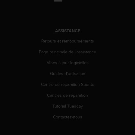
a
c
c
e
s
ASSISTANCE
s
i
Retours et remboursements
b
i
Page principale de l'assistance
l
i
Mises à jour logicielles
t
Guides d'utilisation
é
d
Centre de réparation Suunto
u
c
Centres de réparation
o
n
Tutorial Tuesday
t
e
Contactez-nous
n
u
W