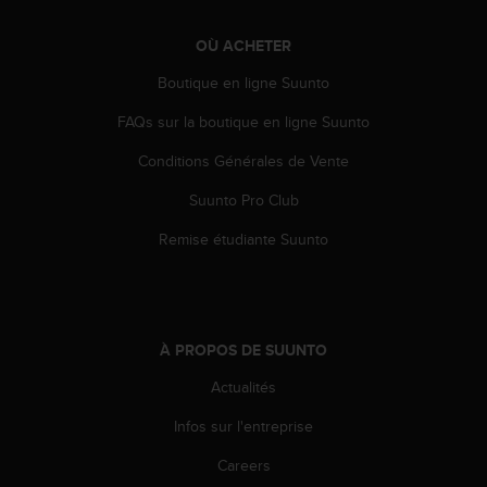
e
b
OÙ ACHETER
(
Boutique en ligne Suunto
W
e
FAQs sur la boutique en ligne Suunto
b
C
Conditions Générales de Vente
o
n
Suunto Pro Club
t
e
Remise étudiante Suunto
n
t
A
c
c
À PROPOS DE SUUNTO
e
Actualités
s
s
Infos sur l'entreprise
i
b
Careers
i