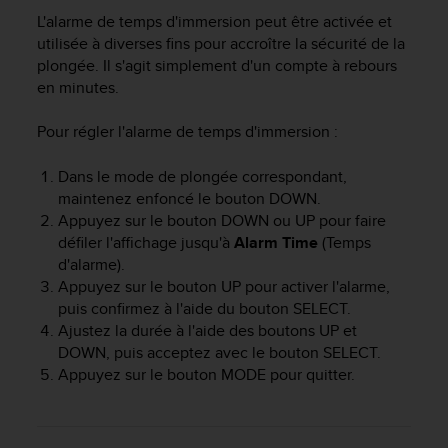
e
L'alarme de temps d'immersion peut être activée et
s
i
utilisée à diverses fins pour accroître la sécurité de la
t
plongée. Il s'agit simplement d'un compte à rebours
e
en minutes.
W
e
Pour régler l'alarme de temps d'immersion :
b
a
Dans le mode de plongée correspondant,
u
maintenez enfoncé le bouton
DOWN
.
n
Appuyez sur le bouton
DOWN
ou
UP
pour faire
i
défiler l'affichage jusqu'à
Alarm Time
(Temps
v
e
d'alarme).
a
Appuyez sur le bouton
UP
pour activer l'alarme,
u
puis confirmez à l'aide du bouton
SELECT
.
A
Ajustez la durée à l'aide des boutons
UP
et
A
DOWN
, puis acceptez avec le bouton
SELECT
.
d
Appuyez sur le bouton
MODE
pour quitter.
e
c
o
n