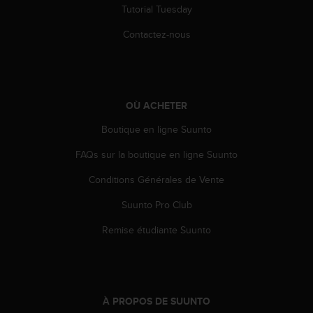
l
Tutorial Tuesday
i
Contactez-nous
t
y
G
u
i
d
OÙ ACHETER
e
Boutique en ligne Suunto
l
i
FAQs sur la boutique en ligne Suunto
n
e
Conditions Générales de Vente
s
,
Suunto Pro Club
W
Remise étudiante Suunto
C
A
G
)
2
.
À PROPOS DE SUUNTO