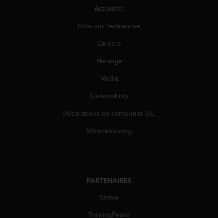
0
Actualités
a
i
Infos sur l'entreprise
n
s
Careers
i
q
Héritage
u
Media
'
à
Sustainability
a
s
Déclarations de conformité UE
s
u
Whistleblowing
r
e
r
s
a
PARTENAIRES
c
o
Strava
n
TrainingPeaks
f