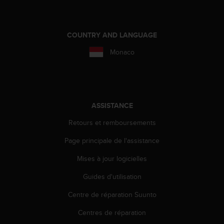
e
b
(
COUNTRY AND LANGUAGE
W
e
Monaco
b
C
o
n
t
ASSISTANCE
e
n
Retours et remboursements
t
A
Page principale de l'assistance
c
Mises à jour logicielles
c
e
Guides d'utilisation
s
s
Centre de réparation Suunto
i
b
Centres de réparation
i