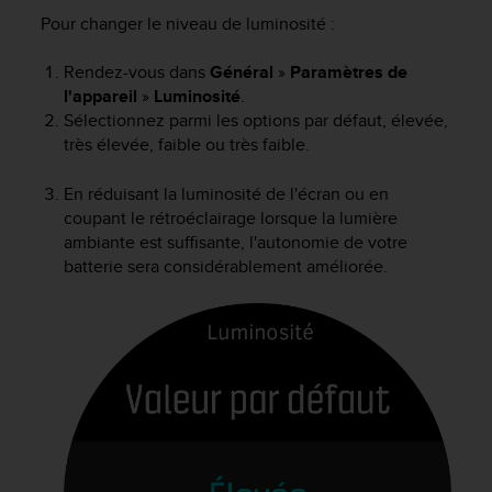
e
Pour changer le niveau de luminosité :
s
i
t
Rendez-vous dans
Général
»
Paramètres de
e
l'appareil
»
Luminosité
.
W
Sélectionnez parmi les options par défaut, élevée,
e
très élevée, faible ou très faible.
b
a
En réduisant la luminosité de l'écran ou en
u
coupant le rétroéclairage lorsque la lumière
n
ambiante est suffisante, l'autonomie de votre
i
batterie sera considérablement améliorée.
v
e
a
u
A
A
d
e
c
o
n