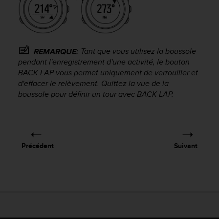
u
x
É
t
a
Tant que vous utilisez la boussole
REMARQUE:
t
pendant l'enregistrement d'une activité, le bouton
s
BACK LAP
vous permet uniquement de verrouiller et
-
U
d'effacer le relèvement. Quittez la vue de la
n
boussole pour définir un tour avec
BACK LAP
.
i
s
a
u
+
Précédent
Suivant
1
8
5
5
2
5
8