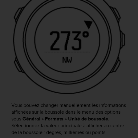
f
o
r
m
i
t
é
a
u
x
d
i
r
e
c
t
i
Vous pouvez changer manuellement les informations
v
affichées sur la boussole dans le menu des options
e
sous
Général
»
Formats
»
Unité de boussole
.
s
Sélectionnez la valeur principale à afficher au centre
d
de la boussole : degrés, millièmes ou points
'