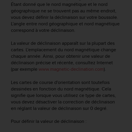
0
Étant donné que le nord magnétique et le nord
a
géographique ne se trouvent pas au même endroit,
i
vous devez définir la déclinaison sur votre boussole.
n
L'angle entre nord géographique et nord magnétique
s
correspond à votre déclinaison.
i
q
u
La valeur de déclinaison apparaît sur la plupart des
'
cartes. L'emplacement du nord magnétique change
à
chaque année. Ainsi, pour obtenir une valeur de
a
déclinaison précise et récente, consultez Internet
s
(par exemple
www.magnetic-declination.com
).
s
u
Les cartes de course d'orientation sont toutefois
r
dessinées en fonction du nord magnétique. Cela
e
r
signifie que lorsque vous utilisez ce type de cartes,
s
vous devez désactiver la correction de déclinaison
a
en réglant la valeur de déclinaison sur 0 degré.
c
o
Pour définir la valeur de déclinaison :
n
f