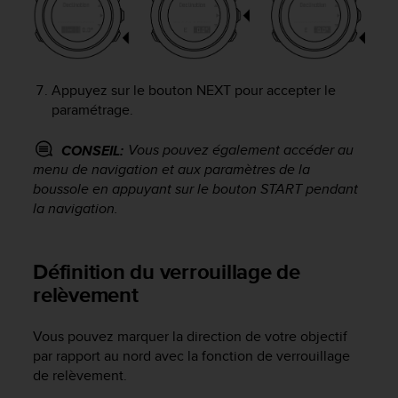
'
a
c
c
e
Appuyez sur le bouton
NEXT
pour accepter le
s
paramétrage.
s
i
b
Vous pouvez également accéder au
CONSEIL:
i
menu de navigation et aux paramètres de la
l
boussole en appuyant sur le bouton
START
pendant
i
la navigation.
t
é
.
Définition du verrouillage de
A
relèvement
d
r
e
Vous pouvez marquer la direction de votre objectif
s
par rapport au nord avec la fonction de verrouillage
s
de relèvement.
e
z