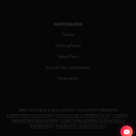
i
o
n
s
PARTENAIRES
d
Strava
e
c
TrainingPeaks
e
s
Value Pack
i
t
Accueil des partenaires
e
W
Partenaires
e
b
.
.
DROIT D'AUTEUR © 2026 SUUNTO.
TOUS DROITS RÉSERVÉS.
CONDITIONS D’UTILISATION
|
POLITIQUE DE CONFIDENTIALITÉ
|
COOKIES
|
PARAMÈTRES DES COOKIES
|
CONDITIONS GÉNÉRALES RELATIVES À
#YESSUUNTO
|
AVIS RELATIF AU EU DATA ACT