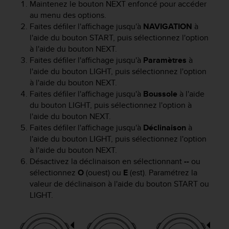
Maintenez le bouton
NEXT
enfoncé pour accéder
o
au menu des options.
r
Faites défiler l'affichage jusqu'à
NAVIGATION
à
m
l'aide du bouton
START
, puis sélectionnez l'option
i
t
à l'aide du bouton
NEXT
.
é
Faites défiler l'affichage jusqu'à
Paramètres
à
a
l'aide du bouton
LIGHT
, puis sélectionnez l'option
u
à l'aide du bouton
NEXT
.
x
Faites défiler l'affichage jusqu'à
Boussole
à l'aide
a
du bouton
LIGHT
, puis sélectionnez l'option à
u
l'aide du bouton
NEXT
.
t
Faites défiler l'affichage jusqu'à
Déclinaison
à
r
l'aide du bouton
LIGHT
, puis sélectionnez l'option
e
à l'aide du bouton
NEXT
.
s
n
Désactivez la déclinaison en sélectionnant
--
ou
o
sélectionnez
O
(ouest) ou
E
(est). Paramétrez la
r
valeur de déclinaison à l'aide du bouton
START
ou
m
LIGHT
.
e
s
d