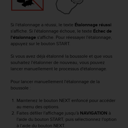
e
b
(
W
Si l'étalonnage a réussi, le texte
Étalonnage réussi
e
s'affiche. Si l'étalonnage échoue, le texte
Échec de
b
l'étalonnage
s'affiche. Pour réessayer l'étalonnage,
C
appuyez sur le bouton
START
.
o
n
Si vous avez déjà étalonné la boussole et que vous
t
e
souhaitez l'étalonner de nouveau, vous pouvez
n
lancer manuellement le processus d'étalonnage.
t
A
Pour lancer manuellement l'étalonnage de la
c
boussole :
c
e
Maintenez le bouton
NEXT
enfoncé pour accéder
s
au menu des options.
s
Faites défiler l'affichage jusqu'à
NAVIGATION
à
i
l'aide du bouton
START
, puis sélectionnez l'option
b
i
à l'aide du bouton
NEXT
.