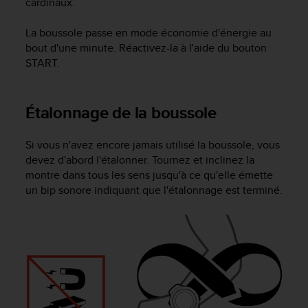
cardinaux.
a
c
c
La boussole passe en mode économie d'énergie au
e
bout d'une minute. Réactivez-la à l'aide du bouton
s
START
.
s
i
b
Étalonnage de la boussole
i
l
i
Si vous n'avez encore jamais utilisé la boussole, vous
t
devez d'abord l'étalonner. Tournez et inclinez la
é
montre dans tous les sens jusqu'à ce qu'elle émette
d
un bip sonore indiquant que l'étalonnage est terminé.
u
c
o
n
t
e
n
u
W