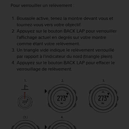
-
Pour verrouiller un relèvement :
v
o
Boussole active, tenez la montre devant vous et
u
tournez-vous vers votre objectif.
s
Appuyez sur le bouton
BACK LAP
pour verrouiller
a
l'affichage actuel en degrés sur votre montre
u
comme étant votre relèvement.
S
Un triangle vide indique le relèvement verrouillé
e
par rapport à l'indicateur du nord (triangle plein).
r
Appuyez sur le bouton
BACK LAP
pour effacer le
v
i
verrouillage de relèvement.
c
e
c
l
i
e
n
t
s
a