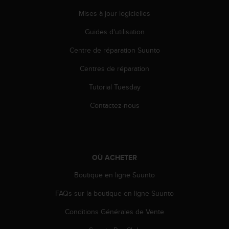
s
Mises à jour logicielles
r
e
Guides d'utilisation
n
c
Centre de réparation Suunto
o
n
Centres de réparation
t
Tutorial Tuesday
r
e
Contactez-nous
z
d
e
s
p
OÙ ACHETER
r
o
Boutique en ligne Suunto
b
l
FAQs sur la boutique en ligne Suunto
è
m
Conditions Générales de Vente
e