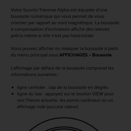
e
s
Votre
Suunto Traverse Alpha
est équipée d'une
i
boussole numérique qui vous permet de vous
t
orienter par rapport au nord magnétique. La boussole
e
à compensation d'inclinaison affiche des relevés
W
précis même si elle n'est pas horizontale.
e
b
a
Vous pouvez afficher ou masquer la boussole à partir
u
du menu principal sous
AFFICHAGES
»
Boussole
.
n
i
L'affichage par défaut de la boussole comprend les
v
informations suivantes :
e
a
ligne centrale : cap de la boussole en degrés
u
ligne du bas : appuyez sur le bouton
VIEW
pour
A
A
voir l'heure actuelle, les points cardinaux ou un
d
affichage vide (aucune valeur).
e
c
o
n