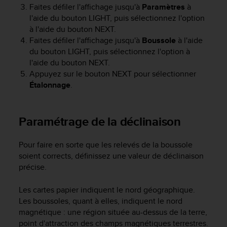
l
Faites défiler l'affichage jusqu'à
Paramètres
à
i
l'aide du bouton
LIGHT
, puis sélectionnez l'option
t
à l'aide du bouton
NEXT
.
y
Faites défiler l'affichage jusqu'à
Boussole
à l'aide
G
du bouton
LIGHT
, puis sélectionnez l'option à
u
l'aide du bouton
NEXT
.
i
Appuyez sur le bouton
NEXT
pour sélectionner
d
Étalonnage
.
e
l
i
n
Paramétrage de la déclinaison
e
s
Pour faire en sorte que les relevés de la boussole
,
soient corrects, définissez une valeur de déclinaison
W
précise.
C
A
G
Les cartes papier indiquent le nord géographique.
)
Les boussoles, quant à elles, indiquent le nord
2
magnétique : une région située au-dessus de la terre,
.
point d'attraction des champs magnétiques terrestres.