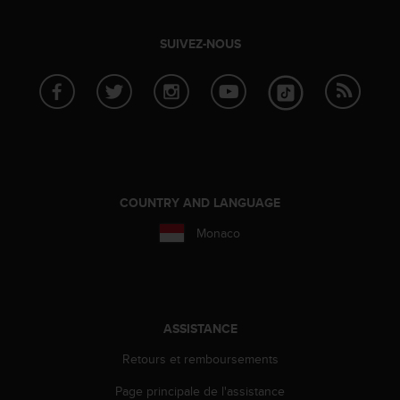
0
9
0
SUIVEZ-NOUS
0
(
a
p
p
e
l
g
r
COUNTRY AND LANGUAGE
a
t
Monaco
u
i
t
)
s
ASSISTANCE
i
v
Retours et remboursements
o
Page principale de l'assistance
u