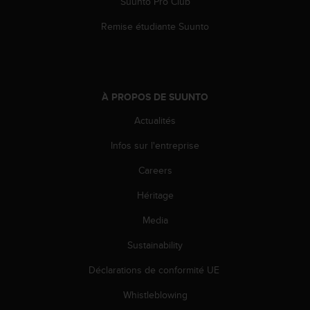
Suunto Pro Club
s
p
Remise étudiante Suunto
o
u
r
a
c
À PROPOS DE SUUNTO
c
é
Actualités
d
e
Infos sur l'entreprise
r
a
Careers
u
Héritage
x
i
Media
n
f
Sustainability
o
r
Déclarations de conformité UE
m
a
Whistleblowing
t