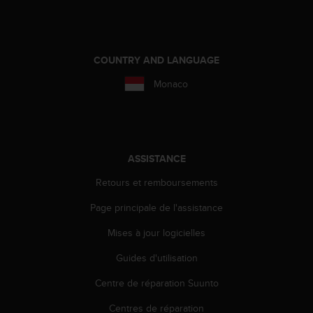
e
b
(
W
COUNTRY AND LANGUAGE
e
b
Monaco
C
o
n
t
e
ASSISTANCE
n
t
Retours et remboursements
A
c
Page principale de l'assistance
c
Mises à jour logicielles
e
s
Guides d'utilisation
s
i
Centre de réparation Suunto
b
i
Centres de réparation