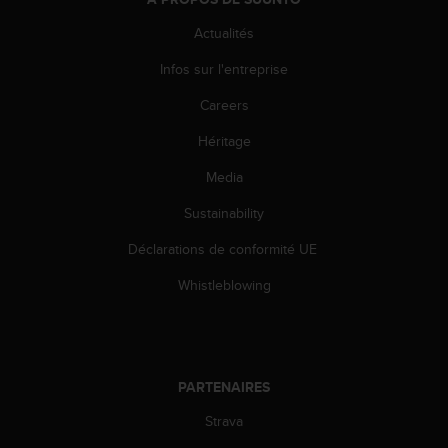
0
a
Actualités
i
n
Infos sur l'entreprise
s
i
Careers
q
u
Héritage
'
Media
à
a
Sustainability
s
s
Déclarations de conformité UE
u
r
Whistleblowing
e
r
s
a
c
PARTENAIRES
o
n
Strava
f