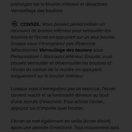
prolongée sur le bouton inférieur et désactivez
f
o
Verrouillage des boutons.
r
m
Vous pouvez personnaliser un
CONSEIL:
i
raccourci de bouton inférieur pour verrouiller les
t
boutons et l'écran en appuyant sur un seul bouton
é
lorsque vous n'enregistrez pas d'exercice.
a
Sélectionnez
Verrouillage des boutons
sous
u
Personnaliser > Raccourci inférieur. Ensuite, vous
x
pouvez verrouiller et déverrouiller les boutons et
d
i
l'écran du cadran de la montre en appuyant
r
longuement sur le bouton inférieur.
e
c
Lorsque vous n'enregistrez pas un exercice, l'écran
t
devient inactif et sa luminosité diminue au bout
i
d'une minute d'inactivité. Pour activer l'écran,
v
appuyez sur n'importe quel bouton.
e
s
L'écran se met également en veille (écran éteint)
d
après une période d'inactivité. Tout mouvement aura
'