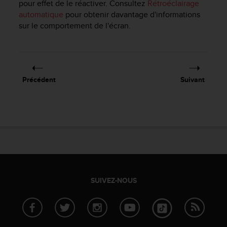
a
pour effet de le réactiver. Consultez
Rétroéclairage
c
automatique
pour obtenir davantage d'informations
c
sur le comportement de l'écran.
e
s
s
i
b
Précédent
Suivant
i
l
i
t
é
d
u
c
o
n
SUIVEZ-NOUS
t
e
n
u
W