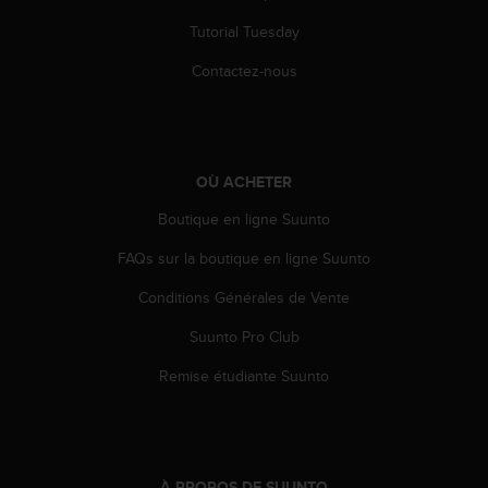
l
i
Tutorial Tuesday
t
Contactez-nous
y
G
u
i
d
OÙ ACHETER
e
l
Boutique en ligne Suunto
i
n
FAQs sur la boutique en ligne Suunto
e
s
Conditions Générales de Vente
,
W
Suunto Pro Club
C
Remise étudiante Suunto
A
G
)
2
.
À PROPOS DE SUUNTO