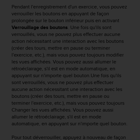
e
Pendant l'enregistrement d'un exercice, vous pouvez
s
i
verrouiller les boutons en appuyant de façon
t
prolongée sur le bouton inférieur puis en activant
e
Verrouillage des boutons
. Une fois qu'ils sont
W
verrouillés, vous ne pouvez plus effectuer aucune
e
action nécessitant une interaction avec les boutons
b
(créer des tours, mettre en pause ou terminer
a
l'exercice, etc.), mais vous pouvez toujours modifier
u
les vues affichées. Vous pouvez aussi allumer le
n
rétroéclairage, s'il est en mode automatique, en
i
appuyant sur n'importe quel bouton.Une fois qu'ils
v
e
sont verrouillés, vous ne pouvez plus effectuer
a
aucune action nécessitant une interaction avec les
u
boutons (créer des tours, mettre en pause ou
A
terminer l'exercice, etc.), mais vous pouvez toujours
A
Changer les vues affichées. Vous pouvez aussi
d
allumer le rétroéclairage, s'il est en mode
e
automatique, en appuyant sur n'importe quel bouton.
c
o
Pour tout déverrouiller, appuyez à nouveau de façon
n