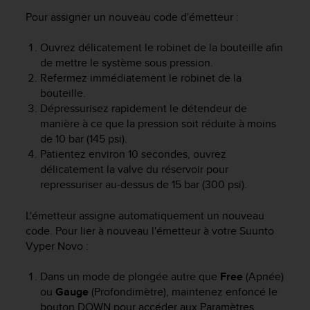
o
Pour assigner un nouveau code d'émetteur :
r
m
Ouvrez délicatement le robinet de la bouteille afin
i
de mettre le système sous pression.
t
Refermez immédiatement le robinet de la
é
a
bouteille.
u
Dépressurisez rapidement le détendeur de
x
manière à ce que la pression soit réduite à moins
a
de 10 bar (145 psi).
u
Patientez environ 10 secondes, ouvrez
t
délicatement la valve du réservoir pour
r
repressuriser au-dessus de 15 bar (300 psi).
e
s
L'émetteur assigne automatiquement un nouveau
n
code. Pour lier à nouveau l'émetteur à votre
Suunto
o
r
Vyper Novo
:
m
e
Dans un mode de plongée autre que
Free
(Apnée)
s
ou
Gauge
(Profondimètre), maintenez enfoncé le
d
bouton
DOWN
pour accéder aux Paramètres.