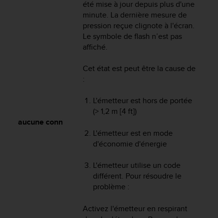
0
été mise à jour depuis plus d'une
9
minute. La dernière mesure de
0
pression reçue clignote à l'écran.
0
Le symbole de flash n’est pas
(
affiché.
a
p
Cet état est peut être la cause de
p
e
:
l
g
L'émetteur est hors de portée
r
(> 1,2 m [4 ft])
a
aucune conn
t
L'émetteur est en mode
u
d'économie d'énergie
i
t
L'émetteur utilise un code
)
différent. Pour résoudre le
s
i
problème :
v
o
Activez l'émetteur en respirant
u