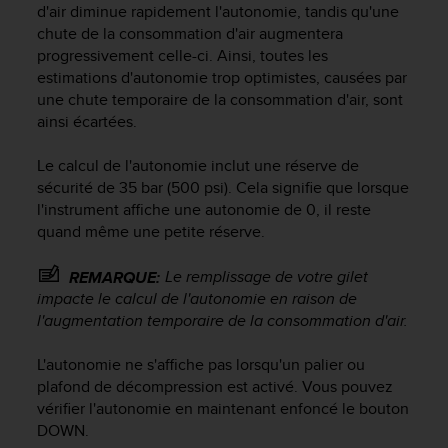
d'air diminue rapidement l'autonomie, tandis qu'une
f
chute de la consommation d'air augmentera
o
r
progressivement celle-ci. Ainsi, toutes les
m
estimations d'autonomie trop optimistes, causées par
i
une chute temporaire de la consommation d'air, sont
t
ainsi écartées.
é
a
Le calcul de l'autonomie inclut une réserve de
u
sécurité de 35 bar (500 psi). Cela signifie que lorsque
x
l'instrument affiche une autonomie de 0, il reste
d
quand même une petite réserve.
i
r
e
Le remplissage de votre gilet
REMARQUE:
c
impacte le calcul de l'autonomie en raison de
t
l'augmentation temporaire de la consommation d'air.
i
v
L'autonomie ne s'affiche pas lorsqu'un palier ou
e
plafond de décompression est activé. Vous pouvez
s
vérifier l'autonomie en maintenant enfoncé le bouton
d
DOWN
.
'