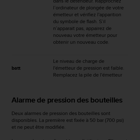
dans le détendeur. Rapprochez
s
l’ordinateur de plongée de votre
r
émetteur et vérifiez l'apparition
e
du symbole de flash. S’il
n
n’apparait pas, appairez de
c
nouveau votre émetteur pour
o
obtenir un nouveau code.
n
t
r
e
Le niveau de charge de
z
batt
l'émetteur de pression est faible.
d
Remplacez la pile de l'émetteur
e
s
p
Alarme de pression des bouteilles
r
o
b
Deux alarmes de pression des bouteilles sont
l
disponibles. La première est fixée à 50 bar (700 psi)
è
et ne peut être modifiée.
m
e