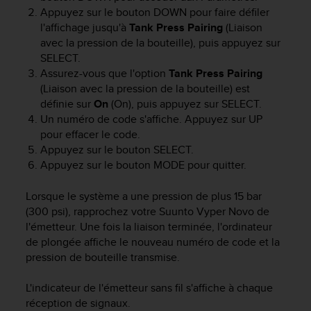
'
Appuyez sur le bouton
DOWN
pour faire défiler
a
l'affichage jusqu'à
Tank Press Pairing
(Liaison
c
avec la pression de la bouteille), puis appuyez sur
c
SELECT
.
e
Assurez-vous que l'option
Tank Press Pairing
s
s
(Liaison avec la pression de la bouteille) est
i
définie sur
On
(On), puis appuyez sur
SELECT
.
b
Un numéro de code s'affiche. Appuyez sur
UP
i
pour effacer le code.
l
Appuyez sur le bouton
SELECT
.
i
Appuyez sur le bouton
MODE
pour quitter.
t
é
Lorsque le système a une pression de plus 15 bar
.
(300 psi), rapprochez votre
Suunto Vyper Novo
de
A
l'émetteur. Une fois la liaison terminée, l'ordinateur
d
r
de plongée affiche le nouveau numéro de code et la
e
pression de bouteille transmise.
s
s
L'indicateur de l'émetteur sans fil s'affiche à chaque
e
réception de signaux.
z