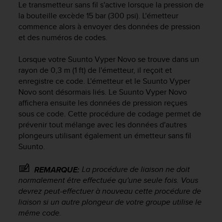
0
Le transmetteur sans fil s'active lorsque la pression de
a
la bouteille excède 15 bar (300 psi). L'émetteur
i
commence alors à envoyer des données de pression
n
et des numéros de codes.
s
i
Lorsque votre
Suunto Vyper Novo
se trouve dans un
q
rayon de 0,3 m (1 ft) de l'émetteur, il reçoit et
u
'
enregistre ce code. L'émetteur et le
Suunto Vyper
à
Novo
sont désormais liés. Le
Suunto Vyper Novo
a
affichera ensuite les données de pression reçues
s
sous ce code. Cette procédure de codage permet de
s
prévenir tout mélange avec les données d'autres
u
plongeurs utilisant également un émetteur sans fil
r
Suunto.
e
r
La procédure de liaison ne doit
REMARQUE:
s
a
normalement être effectuée qu'une seule fois. Vous
c
devrez peut-effectuer à nouveau cette procédure de
o
liaison si un autre plongeur de votre groupe utilise le
n
même code.
f