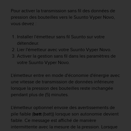
e
Pour activer la transmission sans fil des données de
b
(
pression des bouteilles vers le
Suunto Vyper Novo
,
W
vous devez :
e
b
Installer l'émetteur sans fil Suunto sur votre
C
détendeur.
o
Lier l'émetteur avec votre
Suunto Vyper Novo
.
n
Activer la gestion sans fil dans les paramètres de
t
votre
Suunto Vyper Novo
.
e
n
L'émetteur entre en mode d'économie d'énergie avec
t
A
une vitesse de transmission de données inférieure
c
lorsque la pression des bouteilles reste inchangée
c
pendant plus de (5) minutes.
e
s
L'émetteur optionnel envoie des avertissements de
s
pile faible (
batt
(batt)) lorsque son autonomie devient
i
faible. Ce message est affiché de manière
b
intermittente avec la mesure de la pression. Lorsque
i