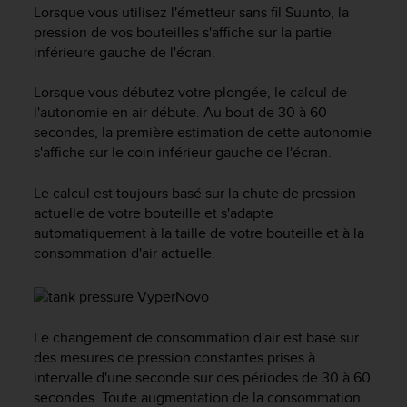
e
Lorsque vous utilisez l'émetteur sans fil Suunto, la
s
pression de vos bouteilles s'affiche sur la partie
i
inférieure gauche de l'écran.
t
e
Lorsque vous débutez votre plongée, le calcul de
W
e
l'autonomie en air débute. Au bout de 30 à 60
b
secondes, la première estimation de cette autonomie
a
s'affiche sur le coin inférieur gauche de l'écran.
u
n
Le calcul est toujours basé sur la chute de pression
i
actuelle de votre bouteille et s'adapte
v
automatiquement à la taille de votre bouteille et à la
e
consommation d'air actuelle.
a
u
A
A
d
Le changement de consommation d'air est basé sur
e
des mesures de pression constantes prises à
c
intervalle d'une seconde sur des périodes de 30 à 60
o
secondes. Toute augmentation de la consommation
n