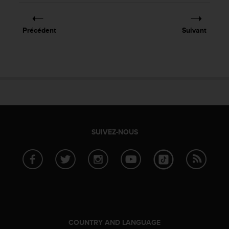
i
o
n
Précédent
Suivant
s
d
e
c
e
s
i
t
e
W
SUIVEZ-NOUS
e
b
.
COUNTRY AND LANGUAGE