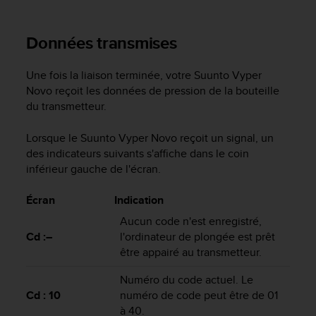
-
v
Données transmises
o
u
s
Une fois la liaison terminée, votre
Suunto Vyper
a
Novo
reçoit les données de pression de la bouteille
u
du transmetteur.
S
e
Lorsque le
Suunto Vyper Novo
reçoit un signal, un
r
des indicateurs suivants s'affiche dans le coin
v
i
inférieur gauche de l'écran.
c
e
Écran
Indication
c
Aucun code n'est enregistré,
l
Cd :–
l'ordinateur de plongée est prêt
i
être appairé au transmetteur.
e
n
Numéro du code actuel. Le
t
s
Cd : 10
numéro de code peut être de 01
a
à 40.