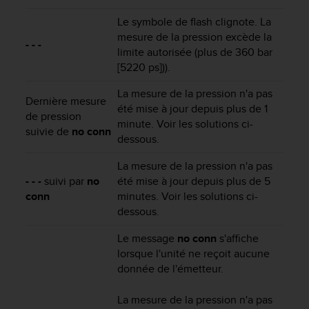
u
x
Le symbole de flash clignote. La
É
mesure de la pression excède la
- - -
t
limite autorisée (plus de 360 bar
a
[5220 ps])).
t
s
La mesure de la pression n'a pas
Dernière mesure
-
été mise à jour depuis plus de 1
de pression
U
minute. Voir les solutions ci-
n
suivie de
no conn
dessous.
i
s
La mesure de la pression n'a pas
a
- - -
suivi par
no
été mise à jour depuis plus de 5
u
conn
minutes. Voir les solutions ci-
+
dessous.
1
8
Le message
no conn
s'affiche
5
lorsque l'unité ne reçoit aucune
5
donnée de l'émetteur.
2
5
8
La mesure de la pression n'a pas