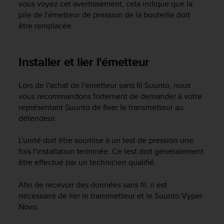
vous voyez cet avertissement, cela indique que la
l
pile de l'émetteur de pression de la bouteille doit
i
t
être remplacée.
y
G
u
Installer et lier l'émetteur
i
d
Lors de l'achat de l'émetteur sans fil Suunto, nous
e
l
vous recommandons fortement de demander à votre
i
représentant Suunto de fixer le transmetteur au
n
détendeur.
e
s
L'unité doit être soumise à un test de pression une
,
fois l'installation terminée. Ce test doit généralement
W
être effectué par un technicien qualifié.
C
A
Afin de recevoir des données sans fil, il est
G
)
nécessaire de lier le transmetteur et le
Suunto Vyper
2
Novo
.
.