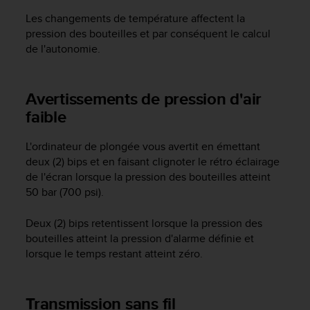
a
c
Les changements de température affectent la
c
pression des bouteilles et par conséquent le calcul
e
de l'autonomie.
s
s
i
Avertissements de pression d'air
b
faible
i
l
i
L'ordinateur de plongée vous avertit en émettant
t
deux (2) bips et en faisant clignoter le rétro éclairage
é
de l'écran lorsque la pression des bouteilles atteint
d
50 bar (700 psi).
u
c
Deux (2) bips retentissent lorsque la pression des
o
bouteilles atteint la pression d'alarme définie et
n
lorsque le temps restant atteint zéro.
t
e
n
u
Transmission sans fil
W