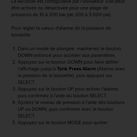
La seconde est configurable par l'utilisateur. Elle peut
s
être activée ou désactivée pour une plage de
p
o
pressions de 10 à 200 bar (de 200 à 3 000 psi).
u
r
Pour régler la valeur d'alarme de la pression de
a
bouteille :
c
c
Dans un mode de plongée, maintenez le bouton
é
DOWN
enfoncé pour accéder aux paramètres.
d
Appuyez sur le bouton
DOWN
pour faire défiler
e
l'affichage jusqu'à
Tank Press Alarm
(Alarme avec
r
la pression de la bouteille), puis appuyez sur
a
u
SELECT
.
x
Appuyez sur le bouton
UP
pour activer l'alarme,
i
puis confirmez à l'aide du bouton SELECT.
n
Ajustez le niveau de pression à l'aide des boutons
f
UP
ou
DOWN
, puis confirmez avec le bouton
o
SELECT
.
r
Appuyez sur le bouton
MODE
pour quitter.
m
a
t