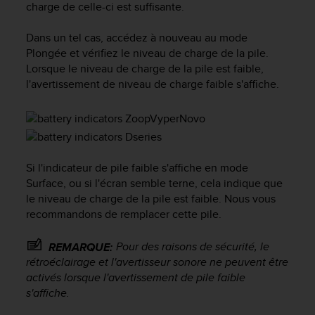
charge de celle-ci est suffisante.
l
i
t
Dans un tel cas, accédez à nouveau au mode
y
Plongée et vérifiez le niveau de charge de la pile.
G
Lorsque le niveau de charge de la pile est faible,
u
l'avertissement de niveau de charge faible s'affiche.
i
d
e
l
i
n
Si l'indicateur de pile faible s'affiche en mode
e
Surface, ou si l'écran semble terne, cela indique que
s
le niveau de charge de la pile est faible. Nous vous
,
recommandons de remplacer cette pile.
W
C
Pour des raisons de sécurité, le
A
REMARQUE:
G
rétroéclairage et l'avertisseur sonore ne peuvent être
)
activés lorsque l'avertissement de pile faible
2
s'affiche.
.