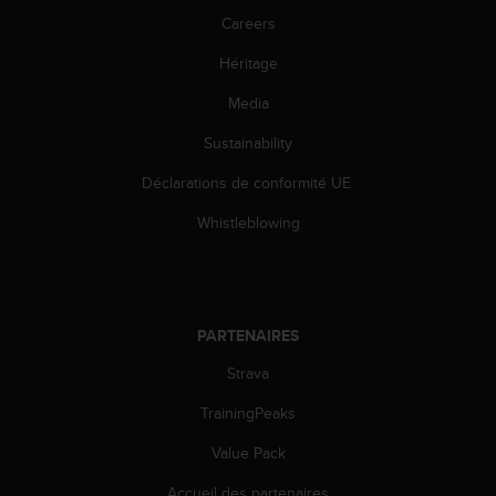
-
Careers
v
o
Héritage
u
Media
s
a
Sustainability
u
S
Déclarations de conformité UE
e
r
Whistleblowing
v
i
c
e
c
PARTENAIRES
l
i
Strava
e
TrainingPeaks
n
t
Value Pack
s
a
Accueil des partenaires