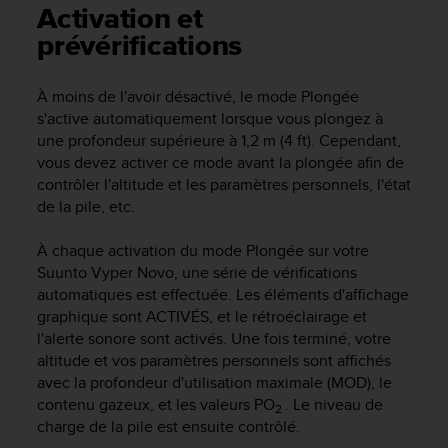
e
Activation et
s
prévérifications
i
t
e
À moins de l'avoir désactivé, le mode Plongée
W
s'active automatiquement lorsque vous plongez à
e
une profondeur supérieure à 1,2 m (4 ft). Cependant,
b
vous devez activer ce mode avant la plongée afin de
a
u
contrôler l'altitude et les paramètres personnels, l'état
n
de la pile, etc.
i
v
À chaque activation du mode Plongée sur votre
e
Suunto Vyper Novo
, une série de vérifications
a
automatiques est effectuée. Les éléments d'affichage
u
graphique sont ACTIVÉS, et le rétroéclairage et
A
l'alerte sonore sont activés. Une fois terminé, votre
A
altitude et vos paramètres personnels sont affichés
d
e
avec la profondeur d'utilisation maximale (MOD), le
c
contenu gazeux, et les valeurs PO
. Le niveau de
2
o
charge de la pile est ensuite contrôlé.
n