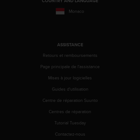
COUNTRY AND LANGUAGE
o
r
Monaco
m
i
t
é
a
ASSISTANCE
u
x
Retours et remboursements
a
u
Page principale de l'assistance
t
Mises à jour logicielles
r
e
Guides d'utilisation
s
n
Centre de réparation Suunto
o
r
Centres de réparation
m
e
Tutorial Tuesday
s
Contactez-nous
d