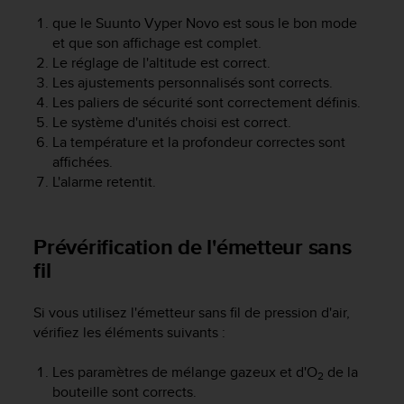
a
que le
Suunto Vyper Novo
est sous le bon mode
c
c
et que son affichage est complet.
e
Le réglage de l'altitude est correct.
s
Les ajustements personnalisés sont corrects.
s
Les paliers de sécurité sont correctement définis.
i
Le système d'unités choisi est correct.
b
La température et la profondeur correctes sont
i
affichées.
l
L'alarme retentit.
i
t
é
d
Prévérification de l'émetteur sans
u
fil
c
o
Si vous utilisez l'émetteur sans fil de pression d'air,
n
t
vérifiez les éléments suivants :
e
n
Les paramètres de mélange gazeux et d'O
de la
2
u
bouteille sont corrects.
W