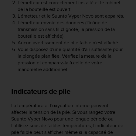
L'émetteur est correctement installé et le robinet
e
de la bouteille est ouvert.
b
L’émetteur et le
Suunto Vyper Novo
sont appairés.
(
L'émetteur envoie des données (l'icône de
W
transmission sans fil clignote, la pression de la
e
b
bouteille est affichée).
C
Aucun avertissement de pile faible n'est affiché.
o
Vous disposez d'une quantité d'air suffisante pour
n
la plongée planifiée. Vérifiez la mesure de la
t
pression et comparez-la à celle de votre
e
manomètre additionnel.
n
t
A
Indicateurs de pile
c
c
e
La température et l'oxydation interne peuvent
s
affecter la tension de la pile. Si vous rangez votre
s
Suunto Vyper Novo
pour une longue période ou
i
l'utilisez sous de faibles températures, l'indicateur de
b
pile faible peut s'afficher même si la capacité de
i