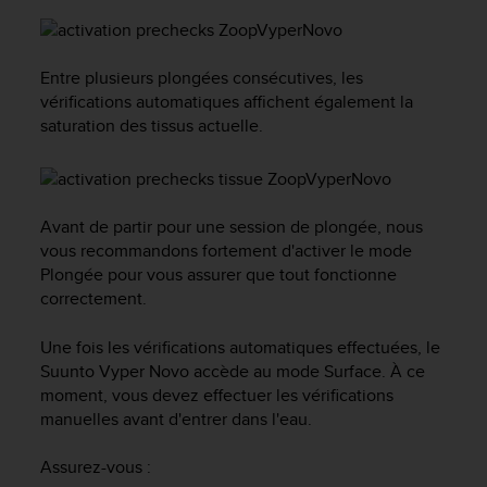
f
o
r
Entre plusieurs plongées consécutives, les
m
vérifications automatiques affichent également la
i
t
saturation des tissus actuelle.
é
a
u
x
Avant de partir pour une session de plongée, nous
d
vous recommandons fortement d'activer le mode
i
Plongée pour vous assurer que tout fonctionne
r
e
correctement.
c
t
Une fois les vérifications automatiques effectuées, le
i
Suunto Vyper Novo
accède au mode Surface. À ce
v
moment, vous devez effectuer les vérifications
e
manuelles avant d'entrer dans l'eau.
s
d
Assurez-vous :
'