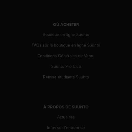
'
a
c
c
OÙ ACHETER
e
s
Boutique en ligne Suunto
s
i
FAQs sur la boutique en ligne Suunto
b
i
Conditions Générales de Vente
l
i
Suunto Pro Club
t
Remise étudiante Suunto
é
.
A
d
r
À PROPOS DE SUUNTO
e
s
Actualités
s
e
Infos sur l'entreprise
z