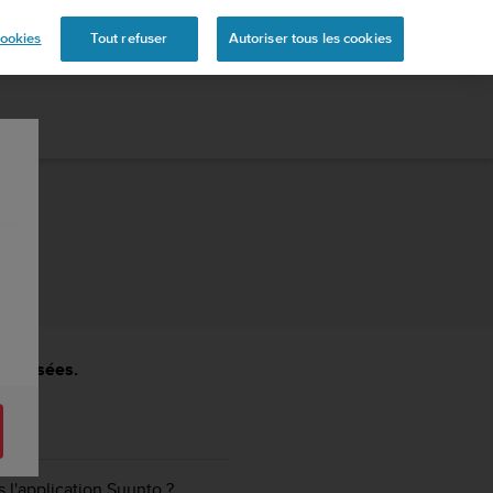
s
ookies
Tout refuser
Autoriser tous les cookies
nt posées.
l'application Suunto ?