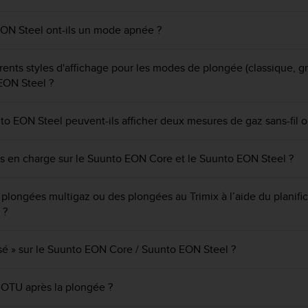
ON Steel ont-ils un mode apnée ?
férents styles d'affichage pour les modes de plongée (classique, g
EON Steel ?
 EON Steel peuvent-ils afficher deux mesures de gaz sans-fil ou
es en charge sur le Suunto EON Core et le Suunto EON Steel ?
es plongées multigaz ou des plongées au Trimix à l’aide du plani
 ?
rsé » sur le Suunto EON Core / Suunto EON Steel ?
 OTU après la plongée ?