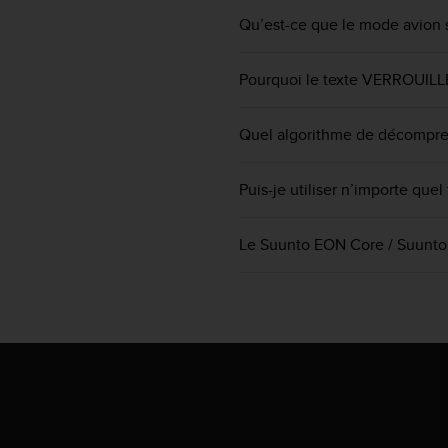
a
Qu’est-ce que le mode avion 
c
c
e
Pourquoi le texte VERROUILLÉ s
s
s
i
Quel algorithme de décompress
b
i
l
Puis-je utiliser n’importe qu
i
t
Le Suunto EON Core / Suunto E
é
d
u
c
o
n
t
e
n
u
W