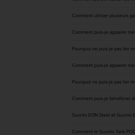
e
s
i
Comment utiliser plusieurs 
t
e
W
Comment puis-je appairer mes
e
b
Pourquoi ne puis-je pas lier 
a
u
n
Comment puis-je appairer mes
i
v
e
Pourquoi ne puis-je pas lier 
a
u
A
Comment puis-je bénéficier d
A
d
Suunto EON Steel et Suunto E
e
c
o
Comment le Suunto Tank POD f
n