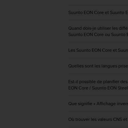
f
o
Suunto EON Core et Suunto E
r
m
i
Quand dois-je utiliser les dif
t
Suunto EON Core ou Suunto 
é
a
u
Les Suunto EON Core et Suunto
x
d
Quelles sont les langues pris
i
r
e
Est-il possible de planifier d
c
EON Core / Suunto EON Steel
t
i
v
Que signifie « Affichage inve
e
s
d
Où trouver les valeurs CNS et
'