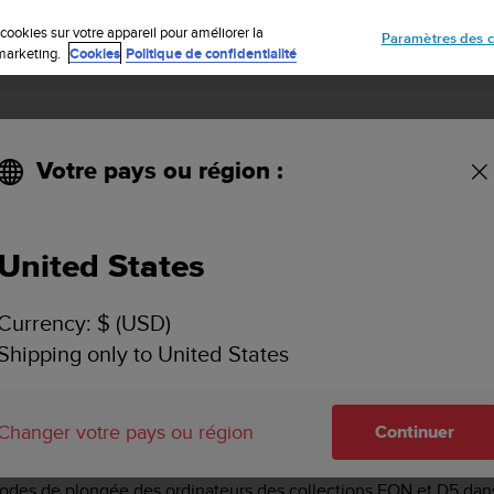
Inscrivez-vous à la newsletter et obtenez 5% de remise
| Retours gratuit
cookies sur votre appareil pour améliorer la
Paramètres des c
e marketing.
Cookies
Politique de confidentialité
Votre pays ou région :
teel
United States
SUUNTO EON STEEL
Currency: $ (USD)
Shipping only to United States
estions pour trouver les réponses aux questions les plus souve
 Suunto ?
Changer votre pays ou région
Continuer
des de plongée des ordinateurs des collections EON et D5 dans 