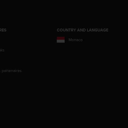
RES
COUNTRY AND LANGUAGE
Monaco
aks
s partenaires
s