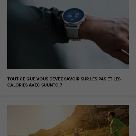
l
i
t
y
G
u
i
d
e
l
i
n
e
TOUT CE QUE VOUS DEVEZ SAVOIR SUR LES PAS ET LES
s
CALORIES AVEC SUUNTO 7
,
W
C
A
G
)
2
.