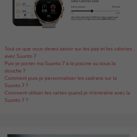
e
b
(
W
e
b
C
Tout ce que vous devez savoir sur les pas et les calories
o
n
avec Suunto 7
t
Puis-je porter ma Suunto 7 à la piscine ou sous la
e
douche ?
n
Comment puis-je personnaliser les cadrans sur la
t
Suunto 7 ?
A
c
Comment utiliser les cartes quand je m'entraîne avec la
c
Suunto 7 ?
e
s
s
i
b
i