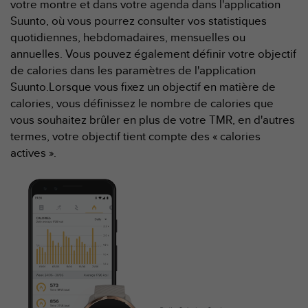
votre montre et dans votre agenda dans l'application
a
c
Suunto, où vous pourrez consulter vos statistiques
c
quotidiennes, hebdomadaires, mensuelles ou
e
annuelles. Vous pouvez également définir votre objectif
s
de calories dans les paramètres de l'application
s
Suunto.Lorsque vous fixez un objectif en matière de
i
b
calories, vous définissez le nombre de calories que
i
vous souhaitez brûler en plus de votre TMR, en d'autres
l
termes, votre objectif tient compte des « calories
i
actives ».
t
é
d
u
c
o
n
t
e
n
u
W