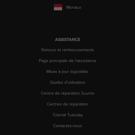
o
Monaco
r
m
i
t
é
ASSISTANCE
a
u
Retours et remboursements
x
a
Page principale de l'assistance
u
t
Mises à jour logicielles
r
Guides d'utilisation
e
s
Centre de réparation Suunto
n
o
Centres de réparation
r
m
Tutorial Tuesday
e
s
Contactez-nous
d