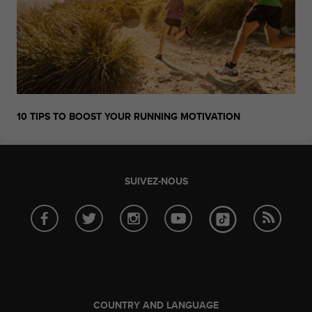
0
a
i
n
s
i
q
u
'
10 TIPS TO BOOST YOUR RUNNING MOTIVATION
à
a
s
s
SUIVEZ-NOUS
u
r
e
r
s
a
c
o
n
COUNTRY AND LANGUAGE
f