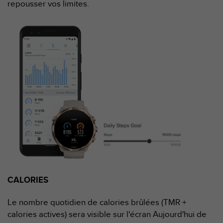
repousser vos limites.
f
o
r
m
i
t
é
a
u
x
d
i
r
e
c
t
i
v
CALORIES
e
s
Le nombre quotidien de calories brûlées (TMR +
d
calories actives) sera visible sur l'écran Aujourd'hui de
'