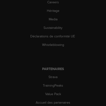
Careers
-
v
Héritage
o
u
Media
s
Sustainability
a
u
Déclarations de conformité UE
S
e
Whistleblowing
r
v
i
c
e
PARTENAIRES
c
l
Strava
i
e
TrainingPeaks
n
Value Pack
t
s
Accueil des partenaires
a