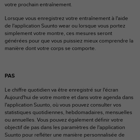
e
votre prochain entraînement.
s
i
Lorsque vous enregistrez votre entraînement à l'aide
t
de l'application Suunto wear ou lorsque vous portez
e
W
simplement votre montre, ces mesures seront
e
générées pour que vous puissiez mieux comprendre la
b
manière dont votre corps se comporte.
a
u
n
i
PAS
v
e
a
Le chiffre quotidien va être enregistré sur l'écran
u
Aujourd'hui de votre montre et dans votre agenda dans
A
l'application Suunto, où vous pouvez consulter vos
A
statistiques quotidiennes, hebdomadaires, mensuelles
d
e
ou annuelles. Vous pouvez également définir votre
c
objectif de pas dans les paramètres de l'application
o
Suunto pour refléter une manière personnalisée de
n