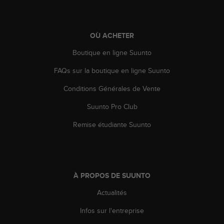
'
a
c
c
OÙ ACHETER
e
Boutique en ligne Suunto
s
s
FAQs sur la boutique en ligne Suunto
i
b
Conditions Générales de Vente
i
l
Suunto Pro Club
i
t
Remise étudiante Suunto
é
.
A
d
r
À PROPOS DE SUUNTO
e
Actualités
s
s
Infos sur l'entreprise
e
z