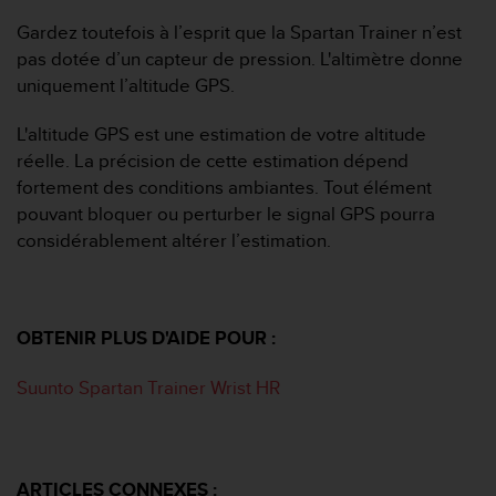
e
s
Gardez toutefois à l’esprit que la Spartan Trainer n’est
i
pas dotée d’un capteur de pression. L'altimètre donne
t
uniquement l’altitude GPS.
e
W
L'altitude GPS est une estimation de votre altitude
e
b
réelle. La précision de cette estimation dépend
a
fortement des conditions ambiantes. Tout élément
u
pouvant bloquer ou perturber le signal GPS pourra
n
considérablement altérer l’estimation.
i
v
e
a
u
OBTENIR PLUS D'AIDE POUR :
A
A
Suunto Spartan Trainer Wrist HR
d
e
c
o
ARTICLES CONNEXES :
n