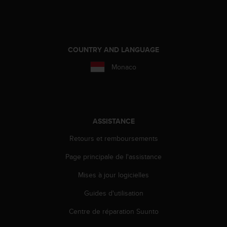
a
c
c
e
s
COUNTRY AND LANGUAGE
s
i
Monaco
b
i
l
i
t
ASSISTANCE
é
d
Retours et remboursements
u
c
Page principale de l'assistance
o
Mises à jour logicielles
n
t
Guides d'utilisation
e
n
Centre de réparation Suunto
u
W