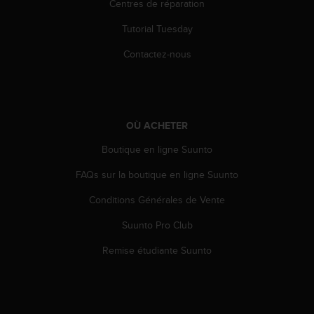
Centres de réparation
e
b
Tutorial Tuesday
(
Contactez-nous
W
e
b
C
o
n
OÙ ACHETER
t
Boutique en ligne Suunto
e
n
FAQs sur la boutique en ligne Suunto
t
A
Conditions Générales de Vente
c
c
Suunto Pro Club
e
Remise étudiante Suunto
s
s
i
b
i