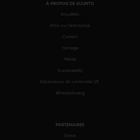
l
À PROPOS DE SUUNTO
i
Actualités
t
y
Infos sur l'entreprise
G
u
Careers
i
d
Héritage
e
Media
l
i
Sustainability
n
e
Déclarations de conformité UE
s
,
Whistleblowing
W
C
A
G
)
PARTENAIRES
2
.
Strava