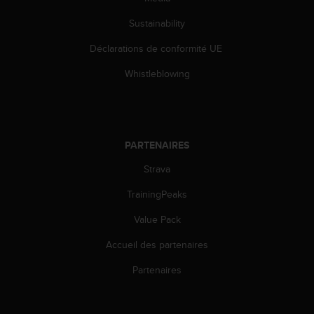
o
Sustainability
r
m
Déclarations de conformité UE
i
t
Whistleblowing
é
a
u
x
a
PARTENAIRES
u
t
Strava
r
e
TrainingPeaks
s
Value Pack
n
o
Accueil des partenaires
r
m
Partenaires
e
s
d