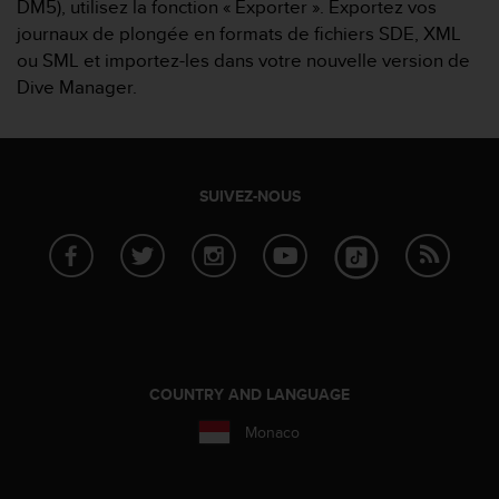
DM5), utilisez la fonction « Exporter ». Exportez vos
e
journaux de plongée en formats de fichiers SDE, XML
b
ou SML et importez-les dans votre nouvelle version de
(
Dive Manager.
W
e
b
C
o
SUIVEZ-NOUS
n
t
e
n
t
A
c
c
e
COUNTRY AND LANGUAGE
s
s
Monaco
i
b
i