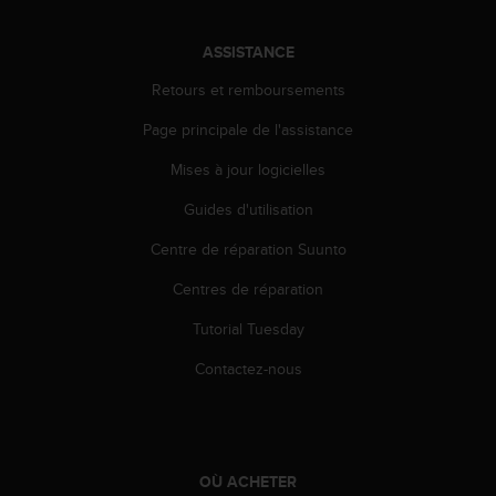
l
i
ASSISTANCE
t
y
Retours et remboursements
G
u
Page principale de l'assistance
i
d
Mises à jour logicielles
e
Guides d'utilisation
l
i
Centre de réparation Suunto
n
e
Centres de réparation
s
,
Tutorial Tuesday
W
C
Contactez-nous
A
G
)
2
.
OÙ ACHETER