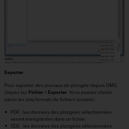
f
o
r
m
i
t
é
a
u
x
d
i
Exporter
r
e
c
Pour exporter des journaux de plongée depuis DM5,
t
cliquez sur
Fichier
>
Exporter
. Vous pouvez choisir
i
parmi les cinq formats de fichiers suivants :
v
e
PDF : les données des plongées sélectionnées
s
seront enregistrées dans un fichier.
d
'
SDE : les données des plongées sélectionnées