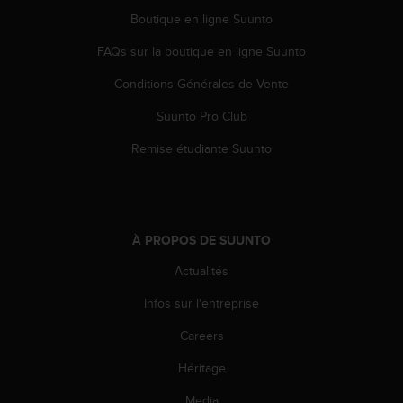
0
Boutique en ligne Suunto
a
i
FAQs sur la boutique en ligne Suunto
n
s
Conditions Générales de Vente
i
q
Suunto Pro Club
u
'
Remise étudiante Suunto
à
a
s
s
u
À PROPOS DE SUUNTO
r
Actualités
e
r
Infos sur l'entreprise
s
a
Careers
c
o
Héritage
n
f
Media