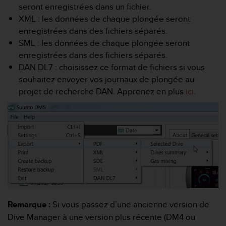
a
seront enregistrées dans un fichier.
c
XML : les données de chaque plongée seront
c
enregistrées dans des fichiers séparés.
e
SML : les données de chaque plongée seront
s
s
enregistrées dans des fichiers séparés.
i
DAN DL7 : choisissez ce format de fichiers si vous
b
souhaitez envoyer vos journaux de plongée au
i
projet de recherche DAN. Apprenez en plus
ici
.
l
i
t
é
d
u
c
o
n
t
e
Remarque :
Si vous passez d’une ancienne version de
n
u
Dive Manager à une version plus récente (DM4 ou
W