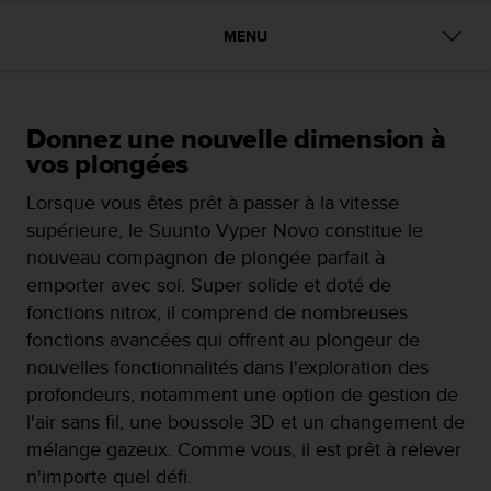
e
s
MENU
i
t
e
W
e
Donnez une nouvelle dimension à
b
vos plongées
a
u
Lorsque vous êtes prêt à passer à la vitesse
n
supérieure, le Suunto Vyper Novo constitue le
i
nouveau compagnon de plongée parfait à
v
emporter avec soi. Super solide et doté de
e
a
fonctions nitrox, il comprend de nombreuses
u
fonctions avancées qui offrent au plongeur de
A
nouvelles fonctionnalités dans l'exploration des
A
profondeurs, notamment une option de gestion de
d
e
l'air sans fil, une boussole 3D et un changement de
c
mélange gazeux. Comme vous, il est prêt à relever
o
n'importe quel défi.
n