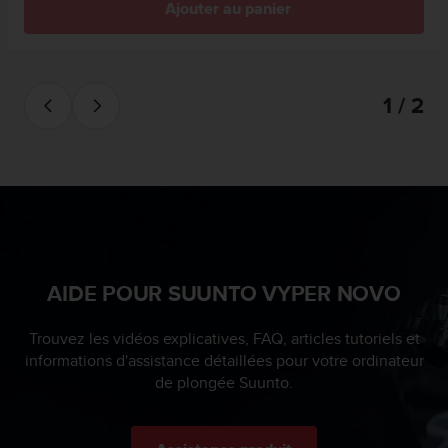
Ajouter au panier
s
r
e
n
c
1 / 2
o
n
t
r
e
z
d
e
s
AIDE POUR SUUNTO VYPER NOVO
p
r
o
Trouvez les vidéos explicatives, FAQ, articles tutoriels et
b
informations d'assistance détaillées pour votre ordinateur
l
de plongée Suunto.
è
m
e