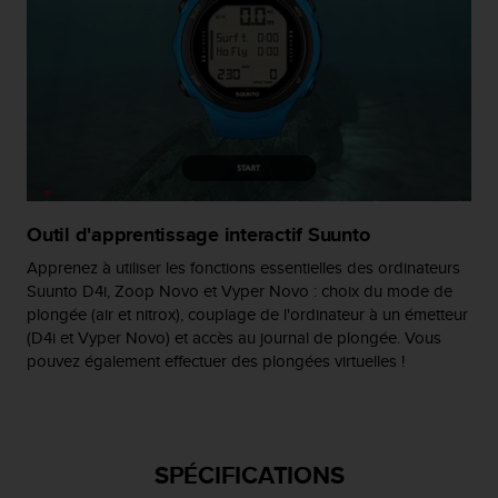
l
i
t
y
G
u
i
d
e
l
Outil d'apprentissage interactif Suunto
i
n
Apprenez à utiliser les fonctions essentielles des ordinateurs
e
Suunto D4i, Zoop Novo et Vyper Novo : choix du mode de
s
plongée (air et nitrox), couplage de l'ordinateur à un émetteur
,
(D4i et Vyper Novo) et accès au journal de plongée. Vous
W
pouvez également effectuer des plongées virtuelles !
C
A
G
)
2
SPÉCIFICATIONS
.