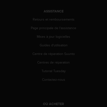
i
o
ASSISTANCE
n
s
Retours et remboursements
d
Page principale de l'assistance
e
c
Mises à jour logicielles
e
s
Guides d'utilisation
i
t
Centre de réparation Suunto
e
W
Centres de réparation
e
Tutorial Tuesday
b
.
Contactez-nous
OÙ ACHETER