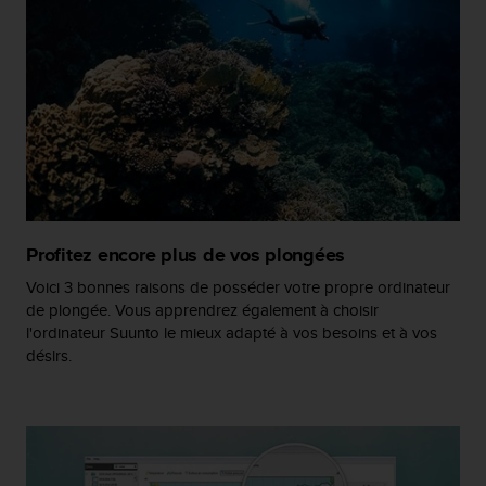
a
c
c
e
s
s
i
b
i
l
i
t
Profitez encore plus de vos plongées
é
Voici 3 bonnes raisons de posséder votre propre ordinateur
d
de plongée. Vous apprendrez également à choisir
u
c
l'ordinateur Suunto le mieux adapté à vos besoins et à vos
o
désirs.
n
t
e
n
u
W