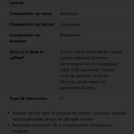
lunette:
o
r
Composition du verre:
Acrylique
m
i
Composition du boîtier:
Composite
t
é
Composition du
Élastomère
a
bracelet:
u
Qu'y a-t-il dans le
Suunto Vyper Novo White, coque,
x
coffret?
cordon élastique (1 mètre)
a
accompagné de son adaptateur,
u
câble USB, protection d'écran,
t
livret de garantie, livret de
r
sécurité, guide rapide et
e
autocollant Suunto
s
n
Pays de fabrication
FI
o
r
m
Gestion de l'air sans fil intégrée en option – pression actuelle
e
dans la bouteille, temps de plongée restant
s
Boussole numérique 3D à compensation d'inclinaison
d
intégrée