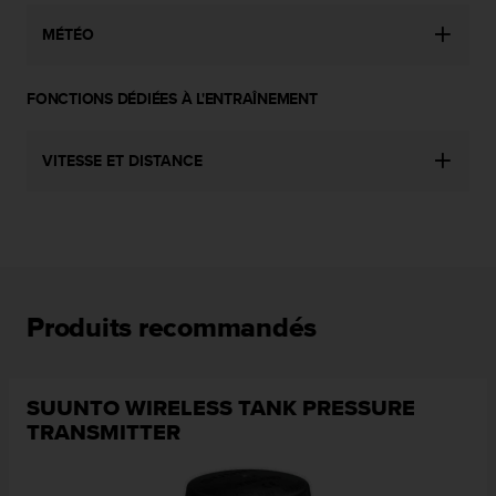
u
x
MÉTÉO
É
t
FONCTIONS DÉDIÉES À L'ENTRAÎNEMENT
a
t
s
VITESSE ET DISTANCE
-
U
n
i
s
a
u
+
Produits recommandés
1
8
5
SUUNTO WIRELESS TANK PRESSURE
5
TRANSMITTER
2
5
8