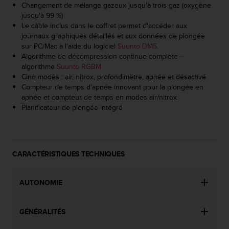
'
Changement de mélange gazeux jusqu'à trois gaz (oxygène
a
jusqu'à 99 %)
c
Le câble inclus dans le coffret permet d'accéder aux
c
journaux graphiques détaillés et aux données de plongée
e
sur PC/Mac à l'aide du logiciel
Suunto DM5
.
s
Algorithme de décompression continue complète –
s
algorithme
Suunto RGBM
i
Cinq modes : air, nitrox, profondimètre, apnée et désactivé
b
Compteur de temps d'apnée innovant pour la plongée en
i
apnée et compteur de temps en modes air/nitrox
l
Planificateur de plongée intégré
i
t
é
.
CARACTÉRISTIQUES TECHNIQUES
A
d
r
AUTONOMIE
e
s
s
GÉNÉRALITÉS
e
z