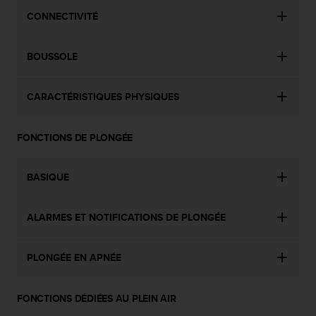
-
CONNECTIVITÉ
v
o
u
BOUSSOLE
s
a
u
CARACTÉRISTIQUES PHYSIQUES
S
e
FONCTIONS DE PLONGÉE
r
v
i
BASIQUE
c
e
c
ALARMES ET NOTIFICATIONS DE PLONGÉE
l
i
e
PLONGÉE EN APNÉE
n
t
s
FONCTIONS DÉDIÉES AU PLEIN AIR
a