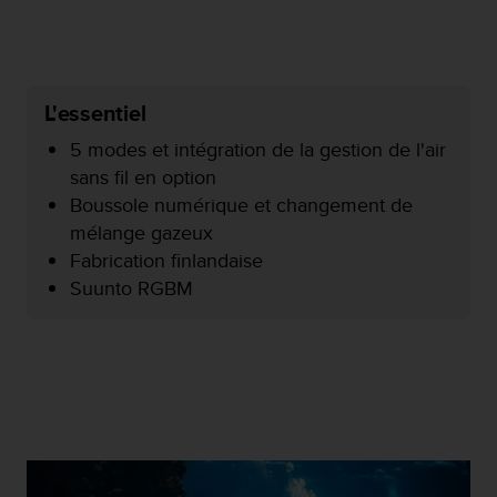
f
o
r
m
i
L'essentiel
t
5 modes et intégration de la gestion de l'air
é
a
sans fil en option
u
Boussole numérique et changement de
x
mélange gazeux
d
Fabrication finlandaise
i
r
Suunto RGBM
e
c
t
i
v
e
s
d
'