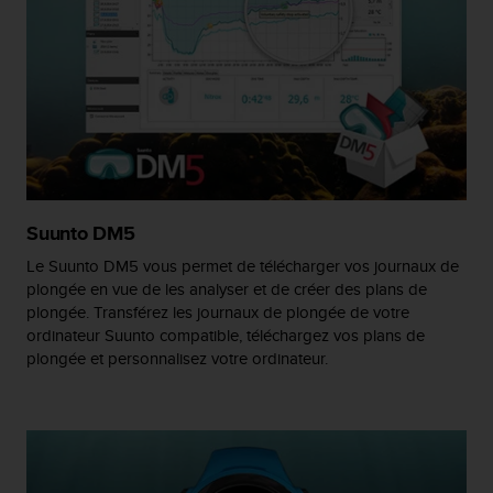
e
b
(
W
e
b
C
o
n
t
Suunto DM5
e
n
Le Suunto DM5 vous permet de télécharger vos journaux de
t
plongée en vue de les analyser et de créer des plans de
A
plongée. Transférez les journaux de plongée de votre
c
ordinateur Suunto compatible, téléchargez vos plans de
c
plongée et personnalisez votre ordinateur.
e
s
s
i
b
i