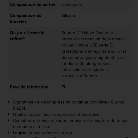
o
Composition du boîtier:
Composite
r
Composition du
Silicone
m
bracelet:
i
t
Qu'y a-t-il dans le
Suunto D4i Novo Ocean et
é
coffret?
bracelet d'extension de la même
a
couleur, câble USB série D,
u
protections anti-rayures (x2), livret
x
de sécurité, guide rapide et livret
a
juridique de plongée avec
u
informations de garantie,
t
autocollant Suunto
r
e
Pays de fabrication
FI
s
n
Algorithme de décompression continue complète - Suunto
o
RGBM
r
Quatre modes : air, nitrox, apnée et désactivé
m
Compteur de temps d'apnée innovant et compteur de temps
e
en modes air/nitrox
s
Logiciel pouvant être mis à jour
d