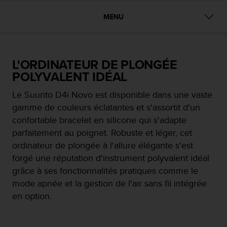
e
s
MENU
i
t
e
W
L'ORDINATEUR DE PLONGÉE
e
b
POLYVALENT IDÉAL
a
u
Le Suunto D4i Novo est disponible dans une vaste
n
gamme de couleurs éclatantes et s'assortit d'un
i
confortable bracelet en silicone qui s'adapte
v
parfaitement au poignet. Robuste et léger, cet
e
a
ordinateur de plongée à l'allure élégante s'est
u
forgé une réputation d'instrument polyvalent idéal
A
grâce à ses fonctionnalités pratiques comme le
A
mode apnée et la gestion de l'air sans fil intégrée
d
e
en option.
c
o
n