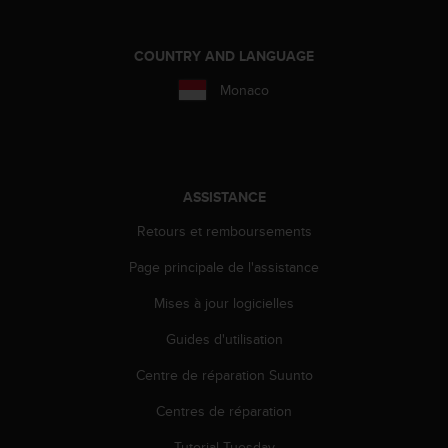
s
p
o
COUNTRY AND LANGUAGE
u
r
Monaco
a
c
c
é
d
ASSISTANCE
e
r
Retours et remboursements
a
u
Page principale de l'assistance
x
Mises à jour logicielles
i
n
Guides d'utilisation
f
o
Centre de réparation Suunto
r
m
Centres de réparation
a
t
Tutorial Tuesday