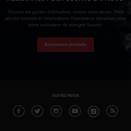
s
r
Trouvez les guides d'utilisation, vidéos explicatives, FAQ,
e
articles tutoriels et informations d'assistance détaillées pour
n
votre ordinateur de plongée Suunto.
c
o
n
Assistance produits
t
r
e
z
d
e
s
p
r
SUIVEZ-NOUS
o
b
l
è
m
e