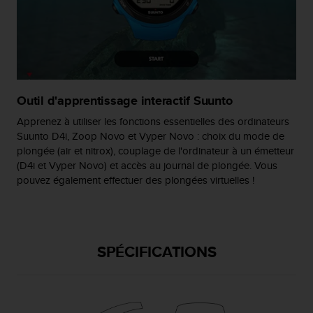
l
i
t
y
G
u
i
Outil d'apprentissage interactif Suunto
d
e
Apprenez à utiliser les fonctions essentielles des ordinateurs
l
Suunto D4i, Zoop Novo et Vyper Novo : choix du mode de
i
plongée (air et nitrox), couplage de l'ordinateur à un émetteur
n
(D4i et Vyper Novo) et accès au journal de plongée. Vous
e
pouvez également effectuer des plongées virtuelles !
s
,
W
C
A
SPÉCIFICATIONS
G
)
2
.