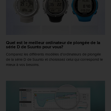
a
c
c
e
s
s
i
b
i
Quel est le meilleur ordinateur de plongée de la
l
série D de Suunto pour vous?
i
Comparez les différents modèles d'ordinateurs de plongée
t
de la série D de Suunto et choisissez celui qui correspond le
é
mieux à vos besoins.
d
u
c
o
n
t
e
n
u
W