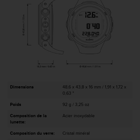
0
a
i
n
s
i
q
u
'
à
a
s
s
u
Dimensions
48,6 x 43,8 x 16 mm / 1,91 x 1,72 x
r
0,63 "
e
r
Poids
92 g / 3,25 oz
s
a
Composition de la
Acier inoxydable
c
lunette:
o
n
Composition du verre:
Cristal minéral
f