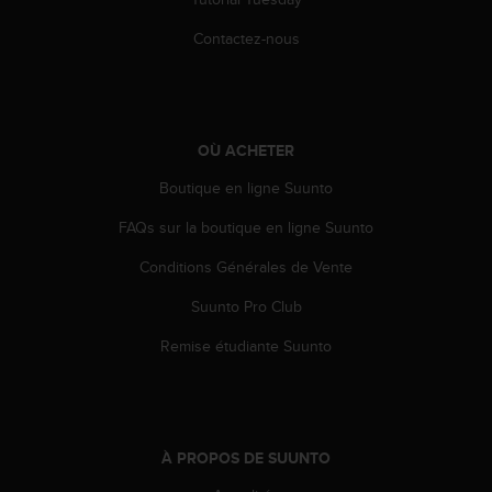
i
Contactez-nous
o
n
s
d
e
OÙ ACHETER
c
e
Boutique en ligne Suunto
s
i
FAQs sur la boutique en ligne Suunto
t
e
Conditions Générales de Vente
W
e
Suunto Pro Club
b
Remise étudiante Suunto
.
À PROPOS DE SUUNTO