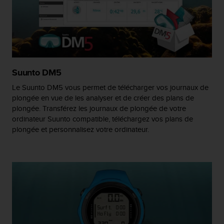
e
b
(
W
e
b
C
Suunto DM5
o
Le Suunto DM5 vous permet de télécharger vos journaux de
n
plongée en vue de les analyser et de créer des plans de
t
plongée. Transférez les journaux de plongée de votre
e
n
ordinateur Suunto compatible, téléchargez vos plans de
t
plongée et personnalisez votre ordinateur.
A
c
c
e
s
s
i
b
i