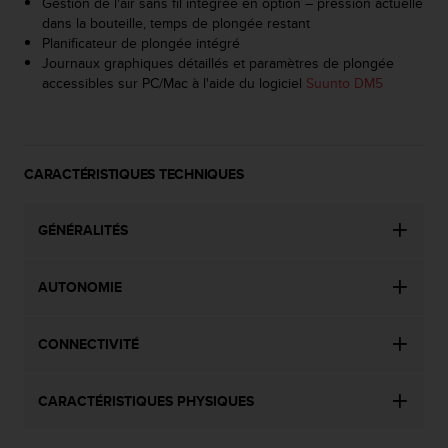
Gestion de l'air sans fil intégrée en option – pression actuelle
'
dans la bouteille, temps de plongée restant
a
Planificateur de plongée intégré
c
Journaux graphiques détaillés et paramètres de plongée
c
accessibles sur PC/Mac à l'aide du logiciel
Suunto DM5
e
s
s
i
b
CARACTÉRISTIQUES TECHNIQUES
i
l
i
GÉNÉRALITÉS
t
é
.
AUTONOMIE
A
d
CONNECTIVITÉ
r
e
s
CARACTÉRISTIQUES PHYSIQUES
s
e
z