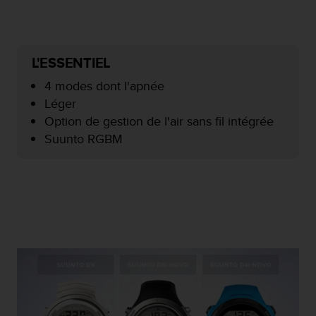
f
o
r
m
L'ESSENTIEL
i
t
4 modes dont l'apnée
é
Léger
a
Option de gestion de l'air sans fil intégrée
u
x
Suunto RGBM
d
i
r
e
c
t
i
v
e
s
d
'