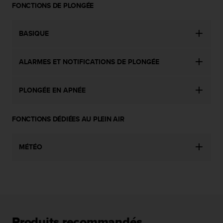
FONCTIONS DE PLONGÉE
-
v
o
BASIQUE
u
s
a
ALARMES ET NOTIFICATIONS DE PLONGÉE
u
S
e
PLONGÉE EN APNÉE
r
v
i
FONCTIONS DÉDIÉES AU PLEIN AIR
c
e
MÉTÉO
c
l
i
e
n
t
s
a
Produits recommandés