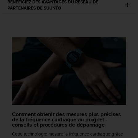
BÉNÉFICIEZ DES AVANTAGES DU RÉSEAU DE
o
PARTENAIRES DE SUUNTO
r
m
i
t
é
a
u
x
a
u
t
r
e
s
n
o
r
Comment obtenir des mesures plus précises
m
de la fréquence cardiaque au poignet -
e
conseils et procédures de dépannage
s
d
Cette technologie mesure la fréquence cardiaque grâce