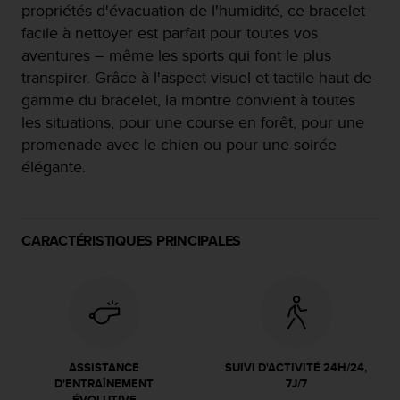
propriétés d'évacuation de l'humidité, ce bracelet
f
o
facile à nettoyer est parfait pour toutes vos
r
aventures – même les sports qui font le plus
m
transpirer. Grâce à l'aspect visuel et tactile haut-de-
i
gamme du bracelet, la montre convient à toutes
t
é
les situations, pour une course en forêt, pour une
a
promenade avec le chien ou pour une soirée
u
élégante.
x
d
i
r
CARACTÉRISTIQUES PRINCIPALES
e
c
t
i
v
e
s
ASSISTANCE
SUIVI D'ACTIVITÉ 24H/24,
d
D'ENTRAÎNEMENT
7J/7
'
ÉVOLUTIVE