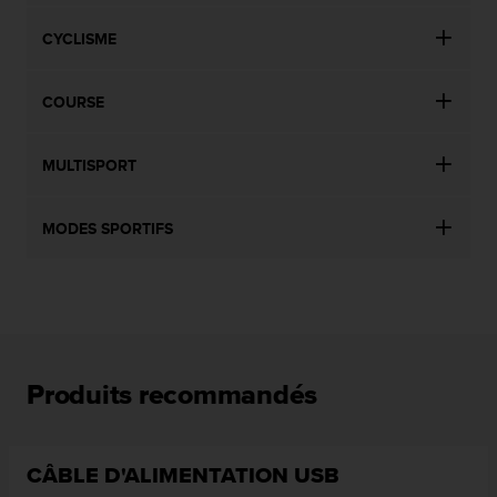
s
p
CYCLISME
o
u
r
COURSE
a
c
c
MULTISPORT
é
d
e
MODES SPORTIFS
r
a
u
x
i
n
f
Produits recommandés
o
r
m
a
CÂBLE D'ALIMENTATION USB
t