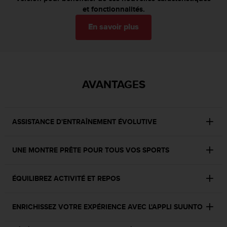
0
et fonctionnalités.
a
i
En savoir plus
n
s
i
q
u
AVANTAGES
'
à
a
s
ASSISTANCE D'ENTRAÎNEMENT ÉVOLUTIVE
s
u
r
UNE MONTRE PRÊTE POUR TOUS VOS SPORTS
e
r
s
ÉQUILIBREZ ACTIVITÉ ET REPOS
a
c
o
ENRICHISSEZ VOTRE EXPÉRIENCE AVEC L'APPLI SUUNTO
n
f