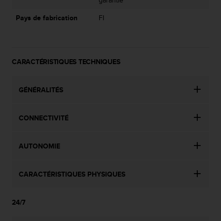
garantie
u
x
Pays de fabrication
FI
É
t
a
t
CARACTÉRISTIQUES TECHNIQUES
s
-
U
GÉNÉRALITÉS
n
i
s
CONNECTIVITÉ
a
u
+
AUTONOMIE
1
8
5
CARACTÉRISTIQUES PHYSIQUES
5
2
5
24/7
8