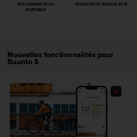
GPS CONNECTÉ AU
ÉTANCHÉITÉ JUSQU'À 30 M
e
PORTABLE
b
(
W
e
b
C
o
Nouvelles fonctionnalités pour
n
t
Suunto 3
e
n
t
A
c
c
e
s
s
i
b
i