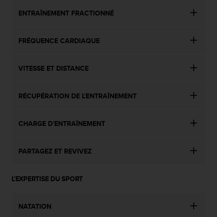
s
ENTRAÎNEMENT FRACTIONNÉ
r
e
n
FRÉQUENCE CARDIAQUE
c
o
n
VITESSE ET DISTANCE
t
r
e
RÉCUPÉRATION DE L'ENTRAÎNEMENT
z
d
e
CHARGE D'ENTRAÎNEMENT
s
p
PARTAGEZ ET REVIVEZ
r
o
b
L'EXPERTISE DU SPORT
l
è
m
NATATION
e