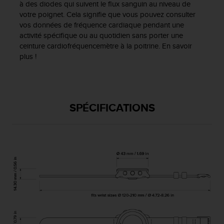
'
à des diodes qui suivent le flux sanguin au niveau de
a
votre poignet. Cela signifie que vous pouvez consulter
c
vos données de fréquence cardiaque pendant une
c
activité spécifique ou au quotidien sans porter une
e
ceinture cardiofréquencemètre à la poitrine. En savoir
s
plus !
s
i
b
i
l
SPÉCIFICATIONS
i
t
é
.
A
d
r
e
s
s
e
z