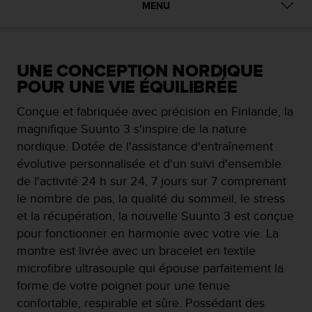
e
MENU
s
i
t
e
UNE CONCEPTION NORDIQUE
W
POUR UNE VIE ÉQUILIBRÉE
e
b
Conçue et fabriquée avec précision en Finlande, la
a
u
magnifique Suunto 3 s'inspire de la nature
n
nordique. Dotée de l'assistance d'entraînement
i
évolutive personnalisée et d'un suivi d'ensemble
v
de l'activité 24 h sur 24, 7 jours sur 7 comprenant
e
a
le nombre de pas, la qualité du sommeil, le stress
u
et la récupération, la nouvelle Suunto 3 est conçue
A
pour fonctionner en harmonie avec votre vie. La
A
montre est livrée avec un bracelet en textile
d
e
microfibre ultrasouple qui épouse parfaitement la
c
forme de votre poignet pour une tenue
o
confortable, respirable et sûre. Possédant des
n