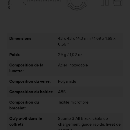
-
v
o
u
s
a
Dimensions
43 x 43 x 14,3 mm / 1,69 x 1,69 x
u
0,56 "
S
e
Poids
29 g / 1,02 oz
r
v
Composition de la
Acier inoxydable
i
lunette:
c
e
Composition du verre:
Polyamide
c
Composition du boîtier:
ABS
l
i
Composition du
Textile microfibre
e
bracelet:
n
t
Qu'y a-t-il dans le
Suunto 3 All Black, câble de
s
coffret?
chargement, guide rapide, livret de
a