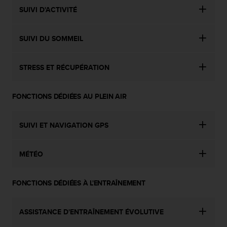
0
SUIVI D'ACTIVITÉ
9
0
0
SUIVI DU SOMMEIL
(
a
p
STRESS ET RÉCUPÉRATION
p
e
l
FONCTIONS DÉDIÉES AU PLEIN AIR
g
r
a
SUIVI ET NAVIGATION GPS
t
u
i
MÉTÉO
t
)
s
FONCTIONS DÉDIÉES À L'ENTRAÎNEMENT
i
v
ASSISTANCE D'ENTRAÎNEMENT ÉVOLUTIVE
o
u