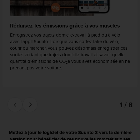
l
i
t
y
Réduisez les émissions grâce à vos muscles
G
u
Enregistrez vos trajets domicile-travail à pied ou à vélo
i
avec l'appli Suunto. Lorsque vous sortez faire du vélo,
d
courir ou marcher, vous pouvez désormais enregistrer ces
e
sorties en tant que trajets domicile-travail et savoir quelle
l
quantité d'émissions de CO
e vous avez économisée en ne
2
i
prenant pas votre voiture.
n
e
s
,
W
1 / 8
C
A
G
)
2
Mettez à jour le logiciel de votre Suunto 3 vers la dernière
.
version pour bénéficier de ces nouvelles caractéristiques