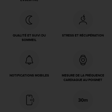
a
c
c
e
s
s
i
QUALITÉ ET SUIVI DU
STRESS ET RÉCUPÉRATION
b
SOMMEIL
i
l
i
t
é
d
u
NOTIFICATIONS MOBILES
MESURE DE LA FRÉQUENCE
c
CARDIAQUE AU POIGNET
o
n
t
e
n
u
W