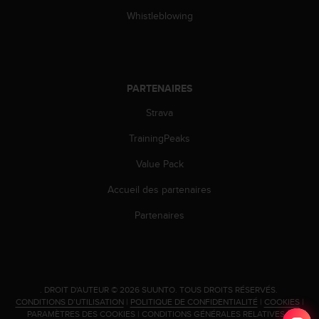
i
Whistleblowing
o
n
s
d
e
PARTENAIRES
c
e
Strava
s
TrainingPeaks
i
t
Value Pack
e
W
Accueil des partenaires
e
b
Partenaires
.
.
DROIT D'AUTEUR © 2026 SUUNTO.
TOUS DROITS RÉSERVÉS.
CONDITIONS D’UTILISATION
|
POLITIQUE DE CONFIDENTIALITÉ
|
COOKIES
|
PARAMÈTRES DES COOKIES
|
CONDITIONS GÉNÉRALES RELATIVES À