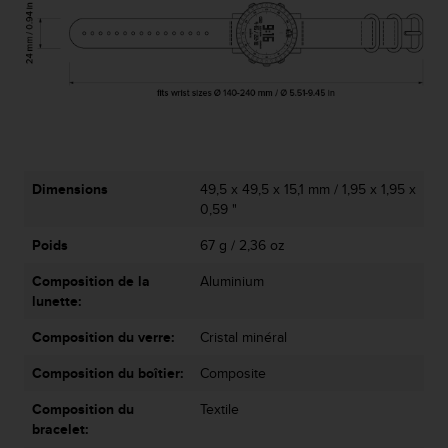
l
i
t
y
G
u
i
d
e
Dimensions
49,5 x 49,5 x 15,1 mm / 1,95 x 1,95 x
l
0,59 "
i
n
Poids
67 g / 2,36 oz
e
s
Composition de la
Aluminium
,
lunette:
W
C
Composition du verre:
Cristal minéral
A
G
Composition du boîtier:
Composite
)
Composition du
Textile
2
bracelet:
.