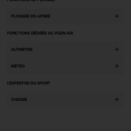
o
r
m
PLONGÉE EN APNÉE
i
t
FONCTIONS DÉDIÉES AU PLEIN AIR
é
a
u
ALTIMÈTRE
x
a
u
MÉTÉO
t
r
e
L'EXPERTISE DU SPORT
s
n
o
CHASSE
r
m
e
s
d