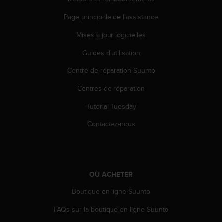
s
r
Page principale de l'assistance
e
Mises à jour logicielles
n
c
Guides d'utilisation
o
n
Centre de réparation Suunto
t
r
Centres de réparation
e
z
Tutorial Tuesday
d
Contactez-nous
e
s
p
r
o
OÙ ACHETER
b
l
Boutique en ligne Suunto
è
m
FAQs sur la boutique en ligne Suunto
e