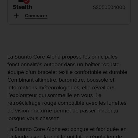
e
s
Stealth
SS050504000
i
Comparer
t
e
W
e
b
a
u
La Suunto Core Alpha propose les principales
n
fonctionnalités outdoor dans un boîtier robuste
i
équipé d'un bracelet textile confortable et durable.
v
Combinant altimètre, baromètre, boussole et
e
a
informations météorologiques, elle réveillera
u
l’explorateur qui sommeille en vous. Le
A
rétroéclairage rouge compatible avec les lunettes
A
de vision nocturne permet de passer inaperçu
d
e
lorsque vous chassez.
c
La Suunto Core Alpha est conçue et fabriquée en
o
n
Finlande, avec la qualité qui fait la réputation de