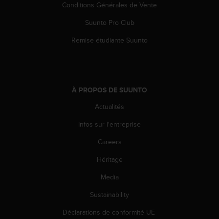
s
Conditions Générales de Vente
p
o
Suunto Pro Club
u
Remise étudiante Suunto
r
a
c
c
é
À PROPOS DE SUUNTO
d
e
Actualités
r
a
Infos sur l'entreprise
u
x
Careers
i
n
Héritage
f
Media
o
r
Sustainability
m
a
Déclarations de conformité UE
t