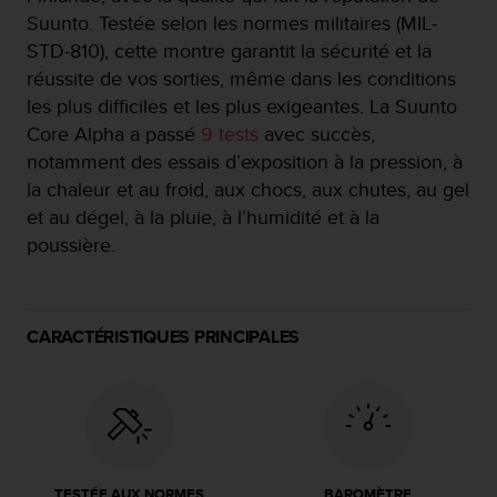
f
Suunto. Testée selon les normes militaires (MIL-
o
STD-810), cette montre garantit la sécurité et la
r
réussite de vos sorties, même dans les conditions
m
i
les plus difficiles et les plus exigeantes. La Suunto
t
Core Alpha a passé
9 tests
avec succès,
é
notamment des essais d’exposition à la pression, à
a
la chaleur et au froid, aux chocs, aux chutes, au gel
u
x
et au dégel, à la pluie, à l’humidité et à la
d
poussière.
i
r
e
c
CARACTÉRISTIQUES PRINCIPALES
t
i
v
e
s
d
'
TESTÉE AUX NORMES
BAROMÈTRE