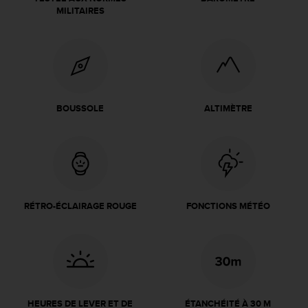
a
MILITAIRES
c
c
e
s
s
i
b
BOUSSOLE
ALTIMÈTRE
i
l
i
t
é
d
u
RÉTRO-ÉCLAIRAGE ROUGE
FONCTIONS MÉTÉO
c
o
n
t
e
n
u
HEURES DE LEVER ET DE
ÉTANCHÉITÉ À 30 M
W