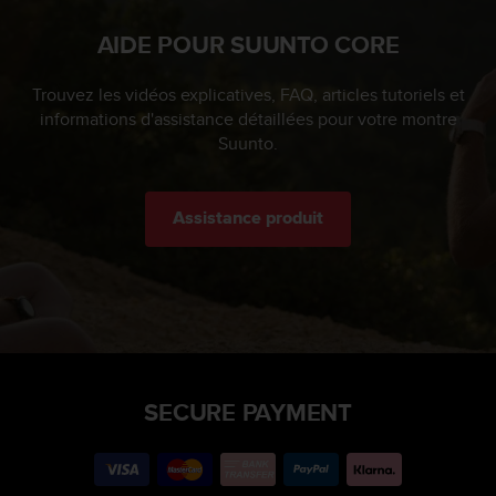
u
x
AIDE POUR SUUNTO CORE
É
t
Trouvez les vidéos explicatives, FAQ, articles tutoriels et
a
informations d'assistance détaillées pour votre montre
t
Suunto.
s
-
U
n
Assistance produit
i
s
a
u
+
1
8
5
SECURE PAYMENT
5
2
5
8