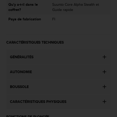
0
Qu'y a-t-il dans le
Suunto Core Alpha Stealth et
a
coffret?
Guide rapide
i
n
Pays de fabrication
FI
s
i
q
u
'
CARACTÉRISTIQUES TECHNIQUES
à
a
GÉNÉRALITÉS
s
s
u
AUTONOMIE
r
e
r
BOUSSOLE
s
a
c
CARACTÉRISTIQUES PHYSIQUES
o
n
f
FONCTIONS DE PLONGÉE