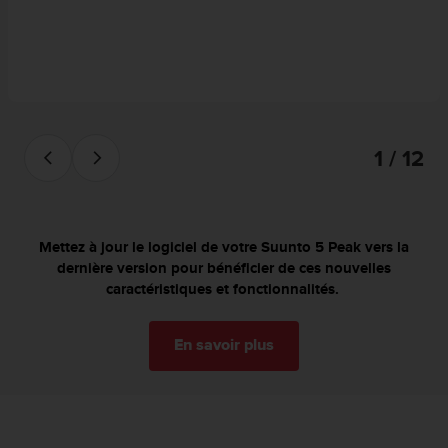
l
i
t
y
G
u
i
d
1 / 12
e
l
i
n
Mettez à jour le logiciel de votre Suunto 5 Peak vers la
e
dernière version pour bénéficier de ces nouvelles
s
caractéristiques et fonctionnalités.
,
W
C
En savoir plus
A
G
)
2
.