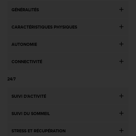
s
GÉNÉRALITÉS
r
e
n
CARACTÉRISTIQUES PHYSIQUES
c
o
n
AUTONOMIE
t
r
e
CONNECTIVITÉ
z
d
e
24/7
s
p
r
SUIVI D'ACTIVITÉ
o
b
l
SUIVI DU SOMMEIL
è
m
STRESS ET RÉCUPÉRATION
e