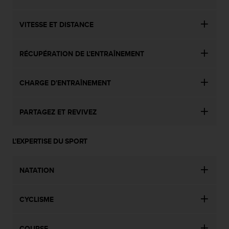
i
o
VITESSE ET DISTANCE
n
s
d
RÉCUPÉRATION DE L'ENTRAÎNEMENT
e
c
e
CHARGE D'ENTRAÎNEMENT
s
i
t
PARTAGEZ ET REVIVEZ
e
W
L'EXPERTISE DU SPORT
e
b
.
NATATION
CYCLISME
COURSE