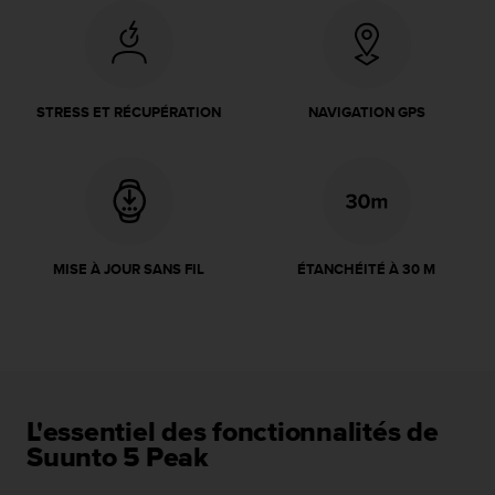
a
c
c
e
s
STRESS ET RÉCUPÉRATION
NAVIGATION GPS
s
i
b
i
l
i
t
MISE À JOUR SANS FIL
ÉTANCHÉITÉ À 30 M
é
d
u
c
o
n
t
e
L'essentiel des fonctionnalités de
n
Suunto 5 Peak
u
W