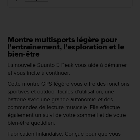
e
s
i
t
e
W
e
Montre multisports légère pour
b
l'entraînement, l'exploration et le
a
bien-être
u
n
La nouvelle Suunto 5 Peak vous aide à démarrer
i
et vous incite à continuer.
v
e
Cette montre GPS légère vous offre des fonctions
a
sportives et outdoor faciles d'utilisation, une
u
batterie avec une grande autonomie et des
A
commandes de lecture musicale. Elle effectue
A
d
également un suivi de votre sommeil et de votre
e
bien-être quotidien.
c
o
Fabrication finlandaise. Conçue pour que vous
n