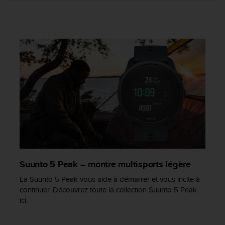
o
r
m
i
t
é
a
u
x
a
u
t
r
e
s
n
Suunto 5 Peak – montre multisports légère
o
r
La Suunto 5 Peak vous aide à démarrer et vous incite à
m
continuer. Découvrez toute la collection Suunto 5 Peak
e
ici.
s
d