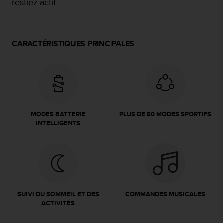
restiez actif.
f
o
r
m
CARACTÉRISTIQUES PRINCIPALES
i
t
é
a
u
x
d
MODES BATTERIE
PLUS DE 80 MODES SPORTIFS
i
INTELLIGENTS
r
e
c
t
i
v
e
SUIVI DU SOMMEIL ET DES
COMMANDES MUSICALES
s
ACTIVITÉS
d
'