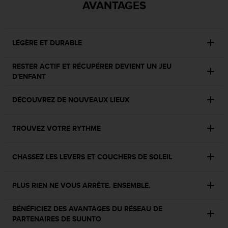
0
AVANTAGES
a
i
n
s
LÉGÈRE ET DURABLE
i
q
RESTER ACTIF ET RÉCUPÉRER DEVIENT UN JEU
u
D'ENFANT
'
à
DÉCOUVREZ DE NOUVEAUX LIEUX
a
s
s
TROUVEZ VOTRE RYTHME
u
r
e
CHASSEZ LES LEVERS ET COUCHERS DE SOLEIL
r
s
a
PLUS RIEN NE VOUS ARRÊTE. ENSEMBLE.
c
o
BÉNÉFICIEZ DES AVANTAGES DU RÉSEAU DE
n
PARTENAIRES DE SUUNTO
f