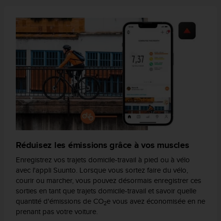
e
b
(
W
e
b
C
o
n
t
e
n
t
A
Réduisez les émissions grâce à vos muscles
c
c
Enregistrez vos trajets domicile-travail à pied ou à vélo
e
avec l'appli Suunto. Lorsque vous sortez faire du vélo,
s
courir ou marcher, vous pouvez désormais enregistrer ces
s
sorties en tant que trajets domicile-travail et savoir quelle
i
quantité d'émissions de CO
e vous avez économisée en ne
2
b
prenant pas votre voiture.
i