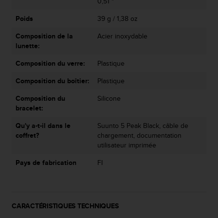
0
0,51 "
9
Poids
39 g / 1,38 oz
0
0
Composition de la
Acier inoxydable
(
lunette:
a
p
Composition du verre:
Plastique
p
e
Composition du boîtier:
Plastique
l
g
Composition du
Silicone
r
bracelet:
a
Qu'y a-t-il dans le
Suunto 5 Peak Black, câble de
t
coffret?
chargement, documentation
u
utilisateur imprimée
i
t
Pays de fabrication
FI
)
s
i
v
o
CARACTÉRISTIQUES TECHNIQUES
u