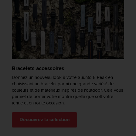
-
v
o
u
s
a
u
S
e
r
v
Bracelets accessoires
i
Donnez un nouveau look à votre Suunto 5 Peak en
c
choisissant un bracelet parmi une grande variété de
e
couleurs et de matériaux inspirés de l'outdoor. Cela vous
c
l
permet de porter votre montre quelle que soit votre
i
tenue et en toute occasion.
e
n
Découvrez la sélection
t
s
a