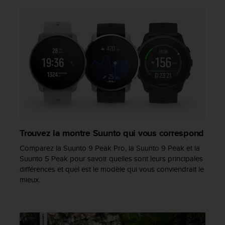
'
a
c
c
e
s
s
i
b
i
l
i
t
Trouvez la montre Suunto qui vous correspond
é
.
Comparez la Suunto 9 Peak Pro, la Suunto 9 Peak et la
A
Suunto 5 Peak pour savoir quelles sont leurs principales
d
différences et quel est le modèle qui vous conviendrait le
r
mieux.
e
s
s
e
z