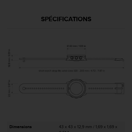
u
x
É
SPÉCIFICATIONS
t
a
t
s
-
U
n
i
s
a
u
+
1
8
5
5
2
5
8
Dimensions
43 x 43 x 12,9 mm / 1,69 x 1,69 x