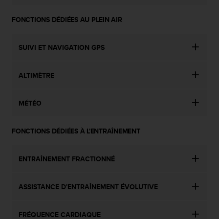
s
p
FONCTIONS DÉDIÉES AU PLEIN AIR
o
u
r
SUIVI ET NAVIGATION GPS
a
c
c
ALTIMÈTRE
é
d
e
MÉTÉO
r
a
u
FONCTIONS DÉDIÉES À L'ENTRAÎNEMENT
x
i
ENTRAÎNEMENT FRACTIONNÉ
n
f
o
ASSISTANCE D'ENTRAÎNEMENT ÉVOLUTIVE
r
m
a
FRÉQUENCE CARDIAQUE
t