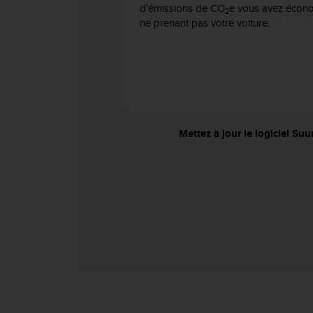
d'émissions de CO
e vous avez écon
o
2
ne prenant pas votre voiture.
r
m
i
t
é
a
u
x
Mettez à jour le logiciel Suu
a
u
t
r
e
s
n
o
r
m
e
s
d