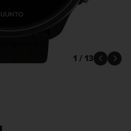
1 / 13


u