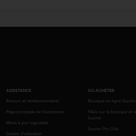
l
i
t
y
G
u
i
d
e
l
i
n
e
s
,
ASSISTANCE
OÙ ACHETER
W
C
Retours et remboursements
Boutique en ligne Suunto
A
Page principale de l'assistance
FAQs sur la boutique en l
G
Suunto
)
Mises à jour logicielles
2
Suunto Pro Club
.
Guides d'utilisation