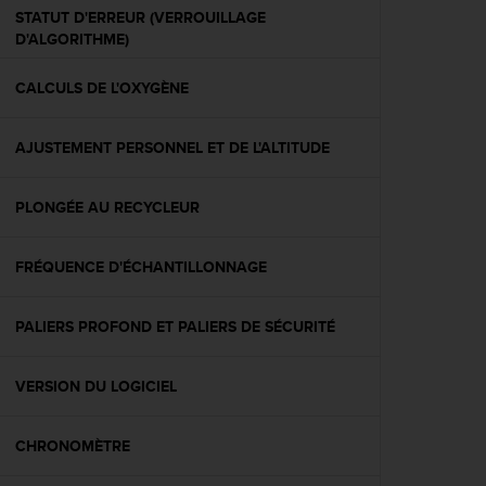
a
STATUT D'ERREUR (VERROUILLAGE
c
D'ALGORITHME)
c
e
CALCULS DE L'OXYGÈNE
s
s
i
AJUSTEMENT PERSONNEL ET DE L'ALTITUDE
b
i
l
PLONGÉE AU RECYCLEUR
i
t
é
FRÉQUENCE D'ÉCHANTILLONNAGE
d
u
PALIERS PROFOND ET PALIERS DE SÉCURITÉ
c
o
n
VERSION DU LOGICIEL
t
e
n
CHRONOMÈTRE
u
W