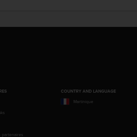
RES
COUNTRY AND LANGUAGE
Martinique
aks
s partenaires