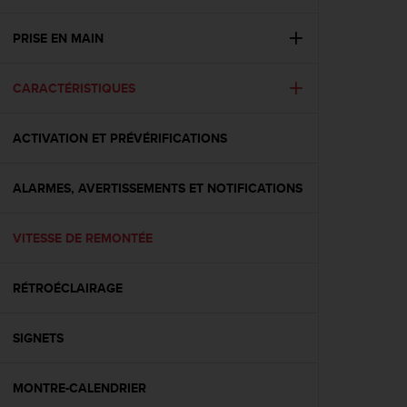
e
s
i
PRISE EN MAIN
t
e
CARACTÉRISTIQUES
W
e
b
ACTIVATION ET PRÉVÉRIFICATIONS
a
u
n
ALARMES, AVERTISSEMENTS ET NOTIFICATIONS
i
v
e
VITESSE DE REMONTÉE
a
u
RÉTROÉCLAIRAGE
A
A
d
SIGNETS
e
c
o
MONTRE-CALENDRIER
n