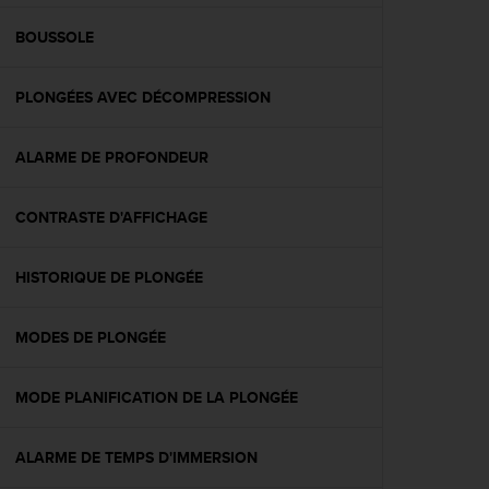
f
o
BOUSSOLE
r
m
PLONGÉES AVEC DÉCOMPRESSION
i
t
é
ALARME DE PROFONDEUR
a
u
x
CONTRASTE D'AFFICHAGE
d
i
r
HISTORIQUE DE PLONGÉE
e
c
MODES DE PLONGÉE
t
i
v
MODE PLANIFICATION DE LA PLONGÉE
e
s
d
ALARME DE TEMPS D'IMMERSION
'