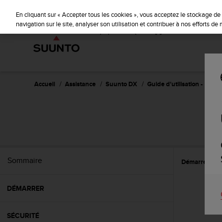
S
u
En cliquant sur « Accepter tous les cookies », vous acceptez le stockage de 
u
navigation sur le site, analyser son utilisation et contribuer à nos efforts d
n
t
o
s
'
e
Accueil
Assistance
Suunto DX
Guide d'utilisation -
n
g
a
g
e
à
a
Sommaire
Démarrer
C
m
e
n
DÉMARRER
e
r
c
SÉCURITÉ