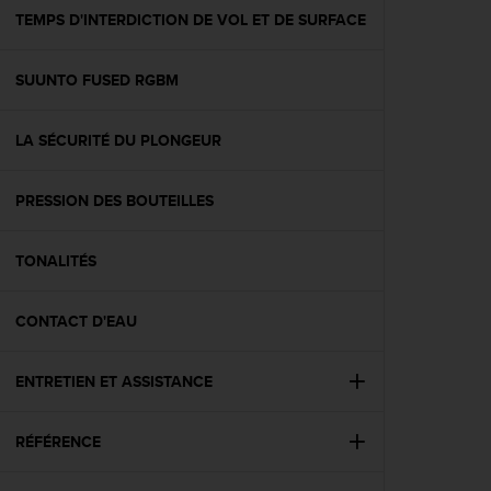
e
TEMPS D'INTERDICTION DE VOL ET DE SURFACE
b
(
SUUNTO FUSED RGBM
W
e
b
LA SÉCURITÉ DU PLONGEUR
C
o
n
PRESSION DES BOUTEILLES
t
e
n
TONALITÉS
t
A
CONTACT D'EAU
c
c
e
ENTRETIEN ET ASSISTANCE
s
s
i
RÉFÉRENCE
b
i