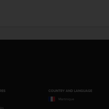
RES
COUNTRY AND LANGUAGE
Martinique
aks