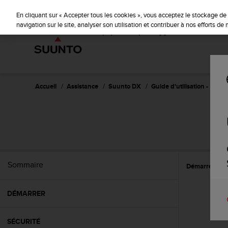
S
u
En cliquant sur « Accepter tous les cookies », vous acceptez le stockage de 
u
navigation sur le site, analyser son utilisation et contribuer à nos efforts d
n
t
o
s
'
e
Accueil
Assistance
Suunto DX
Guide d'utilisation -
n
g
a
g
e
à
a
Sommaire
Démarrer
R
m
e
n
DÉMARRER
e
r
c
SÉCURITÉ