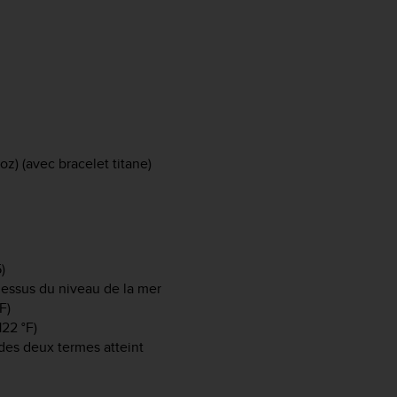
oz) (avec bracelet titane)
)
-dessus du niveau de la mer
F)
122 °F)
des deux termes atteint