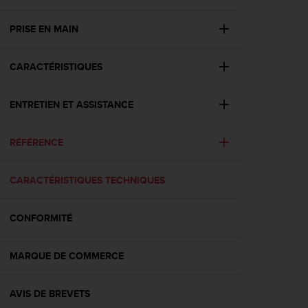
e
s
i
PRISE EN MAIN
t
e
CARACTÉRISTIQUES
W
e
b
ENTRETIEN ET ASSISTANCE
a
u
n
RÉFÉRENCE
i
v
e
CARACTÉRISTIQUES TECHNIQUES
a
u
CONFORMITÉ
A
A
d
MARQUE DE COMMERCE
e
c
o
AVIS DE BREVETS
n