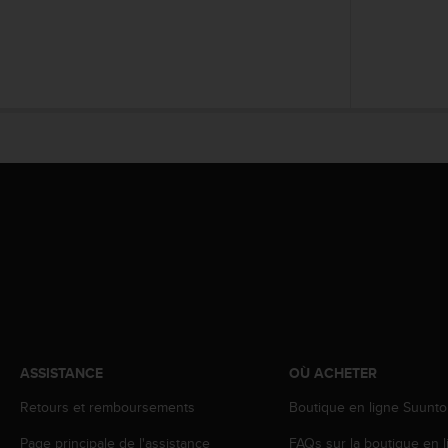
o
r
m
i
t
é
a
u
x
a
u
t
r
e
s
n
o
r
ASSISTANCE
OÙ ACHETER
m
e
Retours et remboursements
Boutique en ligne Suunto
s
d
Page principale de l'assistance
FAQs sur la boutique en l