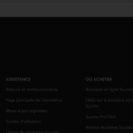
f
o
r
m
i
t
é
a
u
x
d
i
r
ASSISTANCE
OÙ ACHETER
e
c
Retours et remboursements
Boutique en ligne Suunto
t
i
Page principale de l'assistance
FAQs sur la boutique en l
v
Suunto
Mises à jour logicielles
e
Suunto Pro Club
s
Guides d'utilisation
d
Remise étudiante Suunto
'
Centre de réparation Suunto