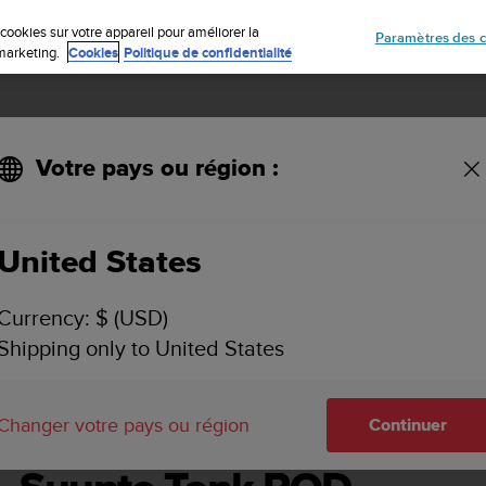
Inscrivez-vous à la newsletter et obtenez 5% de remise
| Retours faciles
cookies sur votre appareil pour améliorer la
Paramètres des c
e marketing.
Cookies
Politique de confidentialité
Votre pays ou région :
United States
SUUNTO TANK POD GUIDE D'UTILISATION
Currency: $ (USD)
Shipping only to United States
Changer votre pays ou région
Continuer