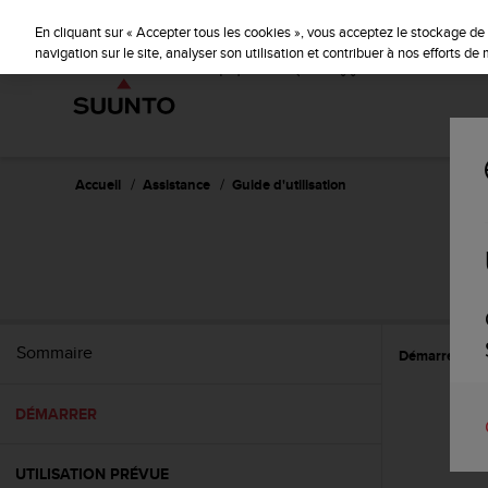
S
u
En cliquant sur « Accepter tous les cookies », vous acceptez le stockage de 
u
navigation sur le site, analyser son utilisation et contribuer à nos efforts d
n
t
o
s
'
e
Accueil
Assistance
Guide d'utilisation
n
g
a
g
e
à
a
Sommaire
Démarrer
m
e
n
DÉMARRER
e
r
c
UTILISATION PRÉVUE