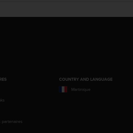
RES
COUNTRY AND LANGUAGE
Martinique
aks
s partenaires
s