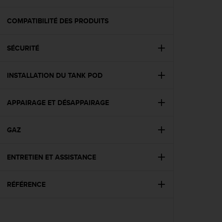
e
s
i
COMPATIBILITÉ DES PRODUITS
t
e
SÉCURITÉ
W
e
b
INSTALLATION DU TANK POD
a
u
n
APPAIRAGE ET DÉSAPPAIRAGE
i
v
e
GAZ
a
u
ENTRETIEN ET ASSISTANCE
A
A
d
RÉFÉRENCE
e
c
o
n