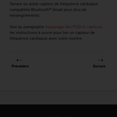
f
Sensor ou autre capteur de fréquence cardiaque
o
compatible Bluetooth® Smart pour plus de
r
renseignements.
m
i
Voir au paragraphe
Appairage des POD et capteurs
t
les instructions à suivre pour lier un capteur de
é
fréquence cardiaque avec votre montre.
a
u
x
d
i
r
Précédent
Suivant
e
c
t
i
v
e
s
d
'