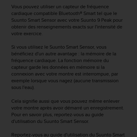
e
Vous pouvez utiliser un capteur de fréquence
s
i
cardiaque compatible Bluetooth® Smart tel que le
t
Suunto Smart Sensor avec votre
Suunto 9 Peak
pour
e
obtenir des renseignements exacts sur l'intensité de
W
votre exercice.
e
b
Si vous utilisez le Suunto Smart Sensor, vous
a
bénéficiez d'un autre avantage : la mémoire de la
u
fréquence cardiaque. La fonction mémoire du
n
capteur garde les données en mémoire si la
i
connexion avec votre montre est interrompue, par
v
e
exemple lorsque vous nagez (aucune transmission
a
sous l'eau).
u
A
Cela signifie aussi que vous pouvez même enlever
A
votre montre après avoir démarré un enregistrement.
d
Pour en savoir plus, reportez-vous au guide
e
d'utilisation du Suunto Smart Sensor.
c
o
Reportez-vous au guide d'utilisation du Suunto Smart
n