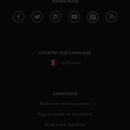
SUIVEZ-NOUS
a
c
c
e
s
s
i
b
i
COUNTRY AND LANGUAGE
l
i
La Réunion
t
é
d
u
c
ASSISTANCE
o
n
Retours et remboursements
t
e
Page principale de l'assistance
n
u
Mises à jour logicielles
W