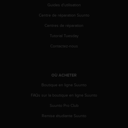
e
Guides d'utilisation
b
Centre de réparation Suunto
(
W
Centres de réparation
e
b
Tutorial Tuesday
C
o
Contactez-nous
n
t
e
n
t
OÙ ACHETER
A
c
Boutique en ligne Suunto
c
FAQs sur la boutique en ligne Suunto
e
s
Suunto Pro Club
s
i
Remise étudiante Suunto
b
i