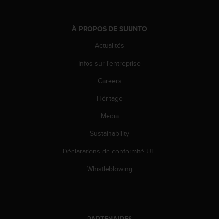
l
i
t
À PROPOS DE SUUNTO
y
G
Actualités
u
i
Infos sur l'entreprise
d
Careers
e
l
Héritage
i
n
Media
e
s
Sustainability
,
W
Déclarations de conformité UE
C
Whistleblowing
A
G
)
2
.
PARTENAIRES