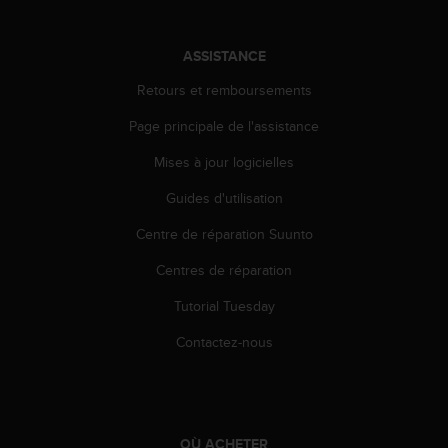
l
i
t
ASSISTANCE
y
G
Retours et remboursements
u
Page principale de l'assistance
i
d
Mises à jour logicielles
e
l
Guides d'utilisation
i
n
Centre de réparation Suunto
e
s
Centres de réparation
,
Tutorial Tuesday
W
C
Contactez-nous
A
G
)
2
.
OÙ ACHETER