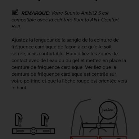
e
s
Votre
Suunto Ambit2 S
est
REMARQUE:
i
t
compatible avec la ceinture Suunto ANT Comfort
e
Belt.
W
e
Ajustez la longueur de la sangle de la ceinture de
b
fréquence cardiaque de façon à ce qu'elle soit
a
serrée, mais confortable. Humidifiez les zones de
u
contact avec de l'eau ou du gel et mettez en place la
n
ceinture de fréquence cardiaque. Vérifiez que la
i
ceinture de fréquence cardiaque est centrée sur
v
votre poitrine et que la flèche rouge est orientée vers
e
a
le haut.
u
A
A
d
e
c
o
n