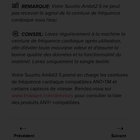
a
Votre
Suunto Ambit2 S
ne peut
REMARQUE:
c
pas recevoir le signal de la ceinture de fréquence
c
cardiaque sous l'eau.
e
s
s
Lavez régulièrement à la machine la
CONSEIL:
i
ceinture de fréquence cardiaque après utilisation,
b
afin d'éviter toute mauvaise odeur et d'assurer la
i
bonne qualité des données et la fonctionnalité du
l
matériel. Lavez uniquement la sangle textile.
i
t
Votre
Suunto Ambit2 S
prend en charge les ceintures
é
de fréquence cardiaque compatibles ANT+
TM
et
d
certains capteurs de vitesse. Rendez-vous sur
u
www.thisisant.com/directory
pour consulter la liste
c
o
des produits ANT+ compatibles.
n
t
e
n
u
Précédent
Suivant
W