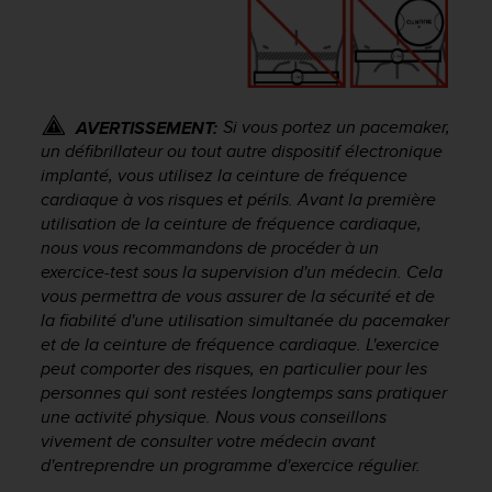
f
o
r
m
i
t
Si vous portez un pacemaker,
AVERTISSEMENT:
é
un défibrillateur ou tout autre dispositif électronique
a
implanté, vous utilisez la ceinture de fréquence
u
cardiaque à vos risques et périls. Avant la première
x
utilisation de la ceinture de fréquence cardiaque,
d
nous vous recommandons de procéder à un
i
exercice-test sous la supervision d'un médecin. Cela
r
vous permettra de vous assurer de la sécurité et de
e
la fiabilité d'une utilisation simultanée du pacemaker
c
et de la ceinture de fréquence cardiaque. L'exercice
t
i
peut comporter des risques, en particulier pour les
v
personnes qui sont restées longtemps sans pratiquer
e
une activité physique. Nous vous conseillons
s
vivement de consulter votre médecin avant
d
d'entreprendre un programme d'exercice régulier.
'