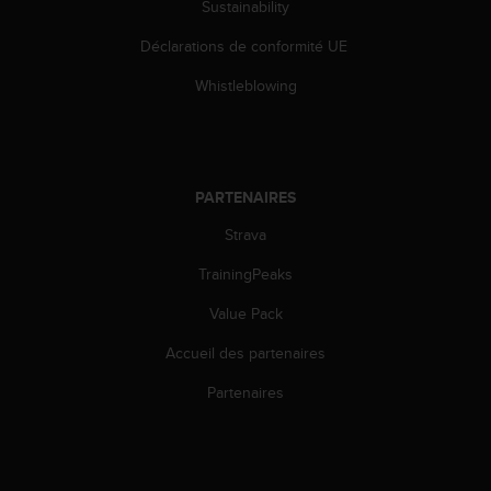
Sustainability
o
r
Déclarations de conformité UE
m
i
Whistleblowing
t
é
a
u
x
PARTENAIRES
a
u
Strava
t
TrainingPeaks
r
e
Value Pack
s
n
Accueil des partenaires
o
r
Partenaires
m
e
s
d