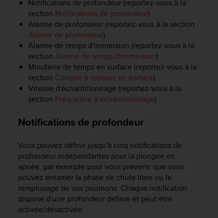
Notifications de profondeur (reportez-vous à la
e
section
Notifications de profondeur
)
b
Alarme de profondeur (reportez-vous à la section
(
Alarme de profondeur
)
W
Alarme de temps d'immersion (reportez-vous à la
e
section
Alarme de temps d'immersion
)
b
Minuterie de temps en surface (reportez-vous à la
C
o
section
Compte à rebours en surface
)
n
Vitesse d'échantillonnage (reportez-vous à la
t
section
Fréquence d'échantillonnage
)
e
n
Notifications de profondeur
t
A
c
Vous pouvez définir jusqu'à cinq notifications de
c
profondeur indépendantes pour la plongée en
e
apnée, par exemple pour vous prévenir que vous
s
pouvez entamer la phase de chute libre ou le
s
remplissage de vos poumons. Chaque notification
i
dispose d'une profondeur définie et peut être
b
activée/désactivée.
i