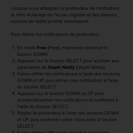
l
Lorsque vous atteignez la profondeur de notification,
i
le rétro éclairage de l'écran clignote et des alarmes
t
y
sonores de faible priorité retentissent.
G
u
Pour définir les notifications de profondeur :
i
d
En mode
Free
(Free), maintenez enfoncé le
e
bouton
DOWN
.
l
Appuyez sur le bouton
SELECT
pour accéder aux
i
paramètres de
Depth Notify
(Depth Notify).
n
Faites défiler les notifications à l'aide des boutons
e
DOWN
et
UP
, puis entrez une notification à l'aide
s
,
du bouton
SELECT
.
W
Appuyez sur le bouton
DOWN
ou
UP
pour
C
activer/désactiver les notifications et confirmez à
A
l'aide du bouton
SELECT
.
G
Réglez la profondeur à l'aide des boutons
DOWN
)
et
UP
, puis confirmez votre choix avec le bouton
2
SELECT
.
.
Faites défiler l'affichage jusqu'à la prochaine