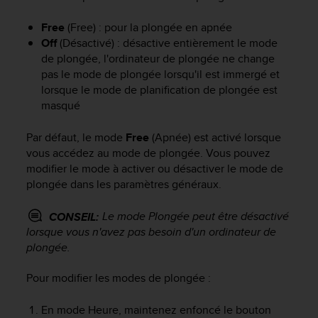
e
s
Free
(Free) : pour la plongée en apnée
i
Off
(Désactivé) : désactive entièrement le mode
t
e
de plongée, l'ordinateur de plongée ne change
W
pas le mode de plongée lorsqu'il est immergé et
e
lorsque le mode de planification de plongée est
b
masqué
a
u
Par défaut, le mode
Free
(Apnée) est activé lorsque
n
vous accédez au mode de plongée. Vous pouvez
i
modifier le mode à activer ou désactiver le mode de
v
plongée dans les paramètres généraux.
e
a
u
Le mode Plongée peut être désactivé
CONSEIL:
A
lorsque vous n'avez pas besoin d'un ordinateur de
A
plongée.
d
e
Pour modifier les modes de plongée :
c
o
En mode Heure, maintenez enfoncé le bouton
n