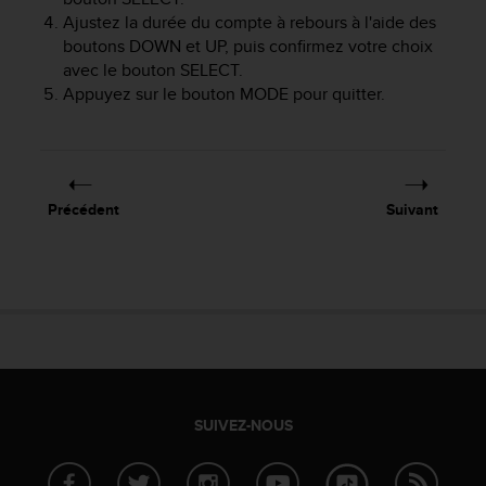
o
Ajustez la durée du compte à rebours à l'aide des
r
boutons
DOWN
et
UP
, puis confirmez votre choix
m
avec le bouton
SELECT
.
i
Appuyez sur le bouton
MODE
pour quitter.
t
é
a
u
x
a
Précédent
Suivant
u
t
r
e
s
n
o
r
m
SUIVEZ-NOUS
e
s
d