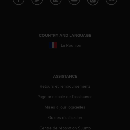
'
a
c
c
e
s
COUNTRY AND LANGUAGE
s
i
La Réunion
b
i
l
i
t
ASSISTANCE
é
.
Retours et remboursements
A
d
Page principale de l'assistance
r
e
Mises à jour logicielles
s
Guides d'utilisation
s
e
Centre de réparation Suunto
z