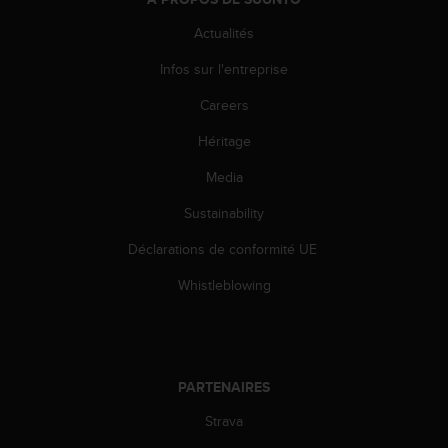
u
x
Actualités
É
Infos sur l'entreprise
t
a
Careers
t
s
Héritage
-
U
Media
n
i
Sustainability
s
Déclarations de conformité UE
a
u
Whistleblowing
+
1
8
5
5
PARTENAIRES
2
5
Strava
8