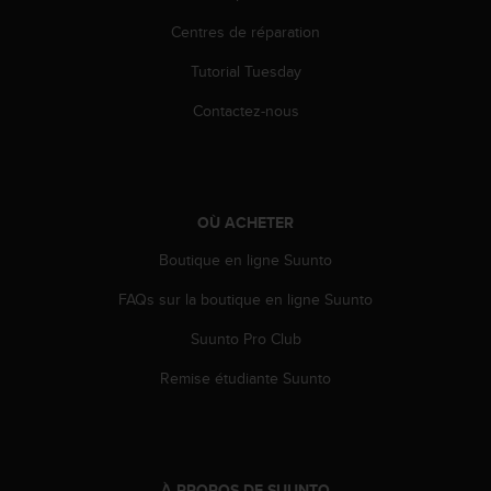
-
Centres de réparation
v
o
Tutorial Tuesday
u
s
Contactez-nous
a
u
S
e
r
OÙ ACHETER
v
Boutique en ligne Suunto
i
c
FAQs sur la boutique en ligne Suunto
e
c
Suunto Pro Club
l
i
Remise étudiante Suunto
e
n
t
s
a
À PROPOS DE SUUNTO