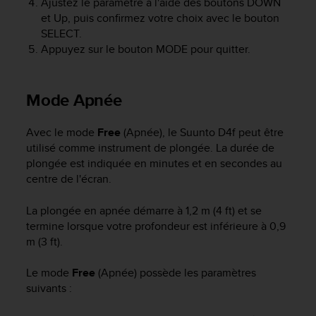
Ajustez le paramètre à l'aide des boutons
DOWN
a
et
Up
, puis confirmez votre choix avec le bouton
c
c
SELECT
.
e
Appuyez sur le bouton
MODE
pour quitter.
s
s
i
Mode Apnée
b
i
l
Avec le mode
Free
(Apnée), le
Suunto D4f
peut être
i
utilisé comme instrument de plongée. La durée de
t
plongée est indiquée en minutes et en secondes au
é
centre de l'écran.
d
u
La plongée en apnée démarre à 1,2 m (4 ft) et se
c
termine lorsque votre profondeur est inférieure à 0,9
o
m (3 ft).
n
t
e
Le mode
Free
(Apnée) possède les paramètres
n
suivants :
u
W