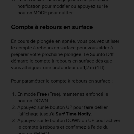
0
notification pour modifier ou appuyez sur le
a
bouton
MODE
pour quitter.
i
n
s
Compte à rebours en surface
i
q
En cours de plongée en apnée, vous pouvez utiliser
u
le compte à rebours en surface pour vous aider à
'
préparer votre prochaine plongée. Le
Suunto D4f
à
a
démarre le compte à rebours en surface dès que
s
vous atteignez une profondeur de 1,2 m (4 ft).
s
u
Pour paramétrer le compte à rebours en surface :
r
e
En mode
Free
(Free), maintenez enfoncé le
r
bouton
DOWN
.
s
Appuyez sur le bouton
UP
pour faire défiler
a
l'affichage jusqu'à
Surf Time Notify
.
c
o
Appuyez sur le bouton
DOWN
ou
UP
pour activer
n
le compte à rebours et confirmez à l'aide du
f
bouton
SELECT
.