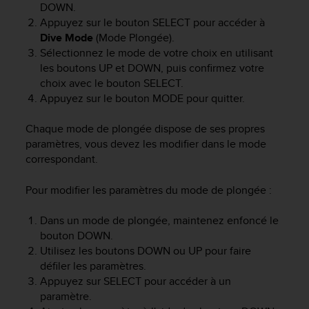
DOWN
.
f
Appuyez sur le bouton
SELECT
pour accéder à
o
Dive Mode
(Mode Plongée).
r
m
Sélectionnez le mode de votre choix en utilisant
i
les boutons
UP
et
DOWN
, puis confirmez votre
t
choix avec le bouton
SELECT
.
é
Appuyez sur le bouton
MODE
pour quitter.
a
u
Chaque mode de plongée dispose de ses propres
x
paramètres, vous devez les modifier dans le mode
d
correspondant.
i
r
e
Pour modifier les paramètres du mode de plongée :
c
t
Dans un mode de plongée, maintenez enfoncé le
i
bouton
DOWN
.
v
Utilisez les boutons
DOWN
ou
UP
pour faire
e
défiler les paramètres.
s
Appuyez sur
SELECT
pour accéder à un
d
paramètre.
'