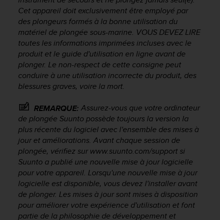
f
Cet appareil doit exclusivement être employé par
o
des plongeurs formés à la bonne utilisation du
r
matériel de plongée sous-marine. VOUS DEVEZ LIRE
m
toutes les informations imprimées incluses avec le
i
produit et le guide d'utilisation en ligne avant de
t
plonger. Le non-respect de cette consigne peut
é
conduire à une utilisation incorrecte du produit, des
a
u
blessures graves, voire la mort.
x
d
Assurez-vous que votre ordinateur
REMARQUE:
i
de plongée Suunto possède toujours la version la
r
plus récente du logiciel avec l'ensemble des mises à
e
jour et améliorations. Avant chaque session de
c
plongée, vérifiez sur www.suunto.com/support si
t
Suunto a publié une nouvelle mise à jour logicielle
i
pour votre appareil. Lorsqu'une nouvelle mise à jour
v
logicielle est disponible, vous devez l'installer avant
e
s
de plonger. Les mises à jour sont mises à disposition
d
pour améliorer votre expérience d'utilisation et font
'
partie de la philosophie de développement et