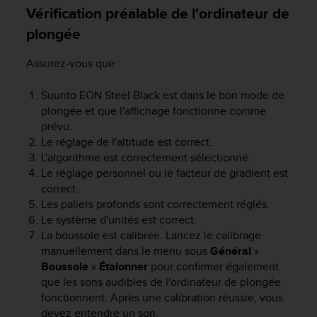
Vérification préalable de l'ordinateur de
e
b
plongée
(
W
Assurez-vous que :
e
b
Suunto EON Steel Black
est dans le bon mode de
C
plongée et que l'affichage fonctionne comme
o
prévu.
n
t
Le réglage de l'altitude est correct.
e
L'algorithme est correctement sélectionné.
n
Le réglage personnel ou le facteur de gradient est
t
correct.
A
Les paliers profonds sont correctement réglés.
c
Le système d'unités est correct.
c
La boussole est calibrée. Lancez le calibrage
e
manuellement dans le menu sous
Général
»
s
Boussole
»
Étalonner
pour confirmer également
s
que les sons audibles de l'ordinateur de plongée
i
b
fonctionnent. Après une calibration réussie, vous
i
devez entendre un son.