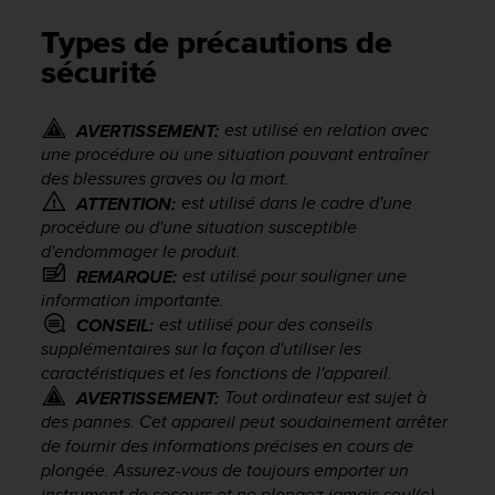
e
s
Types de précautions de
i
sécurité
t
e
W
est utilisé en relation avec
AVERTISSEMENT:
e
une procédure ou une situation pouvant entraîner
b
des blessures graves ou la mort.
a
u
est utilisé dans le cadre d'une
ATTENTION:
n
procédure ou d'une situation susceptible
i
d'endommager le produit.
v
est utilisé pour souligner une
REMARQUE:
e
information importante.
a
est utilisé pour des conseils
CONSEIL:
u
supplémentaires sur la façon d'utiliser les
A
caractéristiques et les fonctions de l'appareil.
A
Tout ordinateur est sujet à
AVERTISSEMENT:
d
des pannes. Cet appareil peut soudainement arrêter
e
c
de fournir des informations précises en cours de
o
plongée. Assurez-vous de toujours emporter un
n
instrument de secours et ne plongez jamais seul(e).