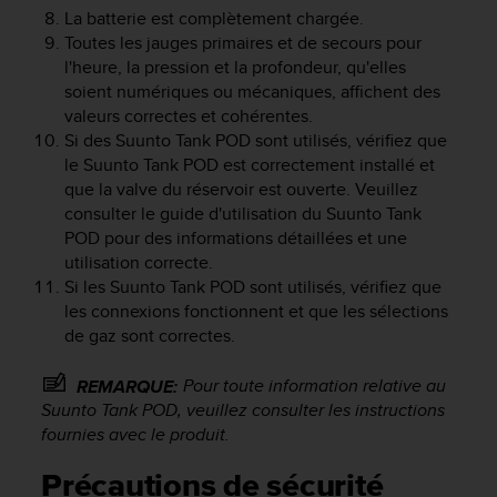
l
La batterie est complètement chargée.
i
Toutes les jauges primaires et de secours pour
t
l'heure, la pression et la profondeur, qu'elles
y
soient numériques ou mécaniques, affichent des
G
valeurs correctes et cohérentes.
u
Si des Suunto Tank POD sont utilisés, vérifiez que
i
le Suunto Tank POD est correctement installé et
d
que la valve du réservoir est ouverte. Veuillez
e
l
consulter le guide d'utilisation du Suunto Tank
i
POD pour des informations détaillées et une
n
utilisation correcte.
e
Si les Suunto Tank POD sont utilisés, vérifiez que
s
les connexions fonctionnent et que les sélections
,
de gaz sont correctes.
W
C
Pour toute information relative au
REMARQUE:
A
Suunto Tank POD, veuillez consulter les instructions
G
)
fournies avec le produit.
2
.
Précautions de sécurité