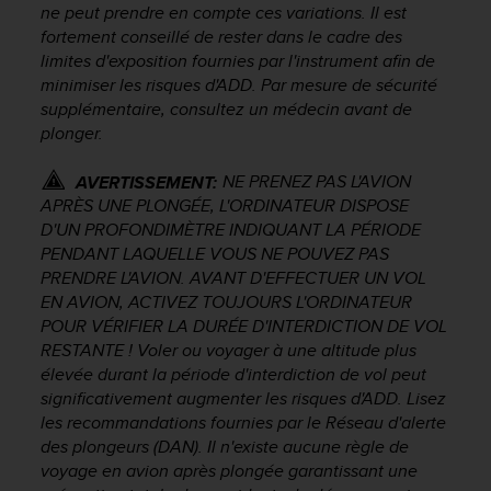
ne peut prendre en compte ces variations. Il est
o
fortement conseillé de rester dans le cadre des
r
m
limites d'exposition fournies par l'instrument afin de
i
minimiser les risques d'ADD. Par mesure de sécurité
t
supplémentaire, consultez un médecin avant de
é
plonger.
a
u
NE PRENEZ PAS L'AVION
AVERTISSEMENT:
x
APRÈS UNE PLONGÉE, L'ORDINATEUR DISPOSE
a
D'UN PROFONDIMÈTRE INDIQUANT LA PÉRIODE
u
PENDANT LAQUELLE VOUS NE POUVEZ PAS
t
PRENDRE L'AVION. AVANT D'EFFECTUER UN VOL
r
e
EN AVION, ACTIVEZ TOUJOURS L'ORDINATEUR
s
POUR VÉRIFIER LA DURÉE D'INTERDICTION DE VOL
n
RESTANTE ! Voler ou voyager à une altitude plus
o
élevée durant la période d'interdiction de vol peut
r
significativement augmenter les risques d'ADD. Lisez
m
les recommandations fournies par le Réseau d'alerte
e
des plongeurs (DAN). Il n'existe aucune règle de
s
voyage en avion après plongée garantissant une
d