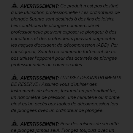
-
Ce produit n'est pas destiné
AVERTISSEMENT:
v
à une utilisation professionnelle ! Les ordinateurs de
o
plongée Suunto sont destinés à des fins de loisirs.
u
Les conditions de plongée commerciale et
s
professionnelle peuvent exposer le plongeur à des
a
conditions et des profondeurs pouvant augmenter
u
les risques d'accident de décompression (ADD). Par
S
conséquent, Suunto recommande fortement de ne
e
pas utiliser l'appareil pour des activités de plongée
r
professionnelles ou commerciales.
v
i
c
UTILISEZ DES INSTRUMENTS
AVERTISSEMENT:
e
DE RÉSERVE ! Assurez-vous d'utiliser des
c
instruments de réserve, incluant un profondimètre,
l
un nanomètre de pression, une minuterie ou montre,
i
ainsi qu'un accès aux tables de décompression lors
e
de plongées avec un ordinateur de plongée.
n
t
Pour des raisons de sécurité,
AVERTISSEMENT:
s
ne plongez jamais seul. Plongez toujours avec un
a