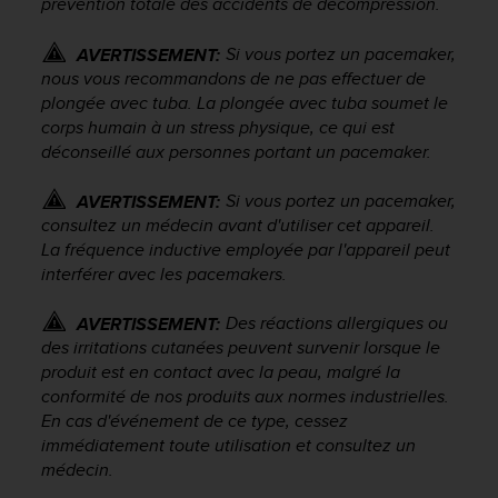
prévention totale des accidents de décompression.
'
a
c
Si vous portez un pacemaker,
AVERTISSEMENT:
c
nous vous recommandons de ne pas effectuer de
e
plongée avec tuba. La plongée avec tuba soumet le
s
corps humain à un stress physique, ce qui est
s
déconseillé aux personnes portant un pacemaker.
i
b
Si vous portez un pacemaker,
AVERTISSEMENT:
i
consultez un médecin avant d'utiliser cet appareil.
l
La fréquence inductive employée par l'appareil peut
i
t
interférer avec les pacemakers.
é
.
Des réactions allergiques ou
AVERTISSEMENT:
A
des irritations cutanées peuvent survenir lorsque le
d
produit est en contact avec la peau, malgré la
r
conformité de nos produits aux normes industrielles.
e
En cas d'événement de ce type, cessez
s
immédiatement toute utilisation et consultez un
s
médecin.
e
z