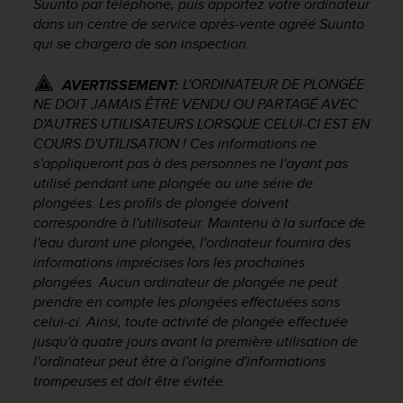
0
Suunto par téléphone, puis apportez votre ordinateur
9
dans un centre de service après-vente agréé Suunto
0
qui se chargera de son inspection.
0
(
L'ORDINATEUR DE PLONGÉE
AVERTISSEMENT:
a
NE DOIT JAMAIS ÊTRE VENDU OU PARTAGÉ AVEC
p
D'AUTRES UTILISATEURS LORSQUE CELUI-CI EST EN
p
COURS D'UTILISATION ! Ces informations ne
e
s'appliqueront pas à des personnes ne l'ayant pas
l
g
utilisé pendant une plongée ou une série de
r
plongées. Les profils de plongée doivent
a
correspondre à l'utilisateur. Maintenu à la surface de
t
l'eau durant une plongée, l'ordinateur fournira des
u
informations imprécises lors les prochaines
i
plongées. Aucun ordinateur de plongée ne peut
t
prendre en compte les plongées effectuées sans
)
celui-ci. Ainsi, toute activité de plongée effectuée
s
jusqu'à quatre jours avant la première utilisation de
i
l'ordinateur peut être à l'origine d'informations
v
o
trompeuses et doit être évitée.
u