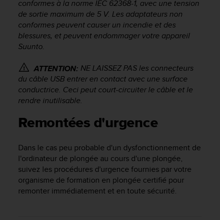
conformes à la norme IEC 62368-1, avec une tension
i
de sortie maximum de 5 V. Les adaptateurs non
o
conformes peuvent causer un incendie et des
n
blessures, et peuvent endommager votre appareil
s
Suunto.
d
e
NE LAISSEZ PAS les connecteurs
c
ATTENTION:
e
du câble USB entrer en contact avec une surface
s
conductrice. Ceci peut court-circuiter le câble et le
i
rendre inutilisable.
t
e
Remontées d'urgence
W
e
b
Dans le cas peu probable d'un dysfonctionnement de
.
l'ordinateur de plongée au cours d'une plongée,
suivez les procédures d'urgence fournies par votre
organisme de formation en plongée certifié pour
remonter immédiatement et en toute sécurité.