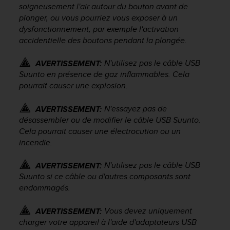
s
soigneusement l'air autour du bouton avant de
p
plonger, ou vous pourriez vous exposer à un
o
dysfonctionnement, par exemple l'activation
u
accidentielle des boutons pendant la plongée.
r
a
N'utilisez pas le câble USB
AVERTISSEMENT:
c
Suunto en présence de gaz inflammables. Cela
c
é
pourrait causer une explosion.
d
e
N'essayez pas de
AVERTISSEMENT:
r
désassembler ou de modifier le câble USB Suunto.
a
Cela pourrait causer une électrocution ou un
u
incendie.
x
i
N'utilisez pas le câble USB
AVERTISSEMENT:
n
Suunto si ce câble ou d'autres composants sont
f
endommagés.
o
r
m
Vous devez uniquement
AVERTISSEMENT:
a
charger votre appareil à l'aide d'adaptateurs USB
t