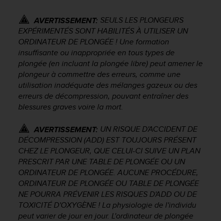
0
a
SEULS LES PLONGEURS
AVERTISSEMENT:
i
n
EXPÉRIMENTÉS SONT HABILITÉS À UTILISER UN
s
ORDINATEUR DE PLONGÉE ! Une formation
i
insuffisante ou inappropriée en tous types de
q
plongée (en incluant la plongée libre) peut amener le
u
plongeur à commettre des erreurs, comme une
'
utilisation inadéquate des mélanges gazeux ou des
à
erreurs de décompression, pouvant entraîner des
a
blessures graves voire la mort.
s
s
UN RISQUE D'ACCIDENT DE
AVERTISSEMENT:
u
r
DÉCOMPRESSION (ADD) EST TOUJOURS PRÉSENT
e
CHEZ LE PLONGEUR, QUE CELUI-CI SUIVE UN PLAN
r
PRESCRIT PAR UNE TABLE DE PLONGÉE OU UN
s
ORDINATEUR DE PLONGÉE. AUCUNE PROCÉDURE,
a
ORDINATEUR DE PLONGÉE OU TABLE DE PLONGÉE
c
NE POURRA PRÉVENIR LES RISQUES D'ADD OU DE
o
TOXICITÉ D'OXYGÈNE ! La physiologie de l'individu
n
peut varier de jour en jour. L'ordinateur de plongée
f