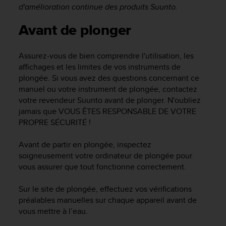
a
d'amélioration continue des produits Suunto.
c
c
Avant de plonger
e
s
s
Assurez-vous de bien comprendre l'utilisation, les
i
affichages et les limites de vos instruments de
b
plongée. Si vous avez des questions concernant ce
i
manuel ou votre instrument de plongée, contactez
l
votre revendeur Suunto avant de plonger. N'oubliez
i
jamais que VOUS ÊTES RESPONSABLE DE VOTRE
t
PROPRE SÉCURITÉ !
é
d
Avant de partir en plongée, inspectez
u
c
soigneusement votre ordinateur de plongée pour
o
vous assurer que tout fonctionne correctement.
n
t
Sur le site de plongée, effectuez vos vérifications
e
préalables manuelles sur chaque appareil avant de
n
vous mettre à l’eau.
u
W