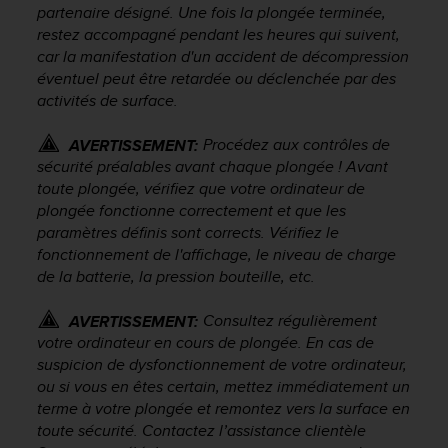
u
partenaire désigné. Une fois la plongée terminée,
x
restez accompagné pendant les heures qui suivent,
É
car la manifestation d'un accident de décompression
t
éventuel peut être retardée ou déclenchée par des
a
activités de surface.
t
s
Procédez aux contrôles de
AVERTISSEMENT:
-
sécurité préalables avant chaque plongée ! Avant
U
toute plongée, vérifiez que votre ordinateur de
n
plongée fonctionne correctement et que les
i
s
paramètres définis sont corrects. Vérifiez le
a
fonctionnement de l'affichage, le niveau de charge
u
de la batterie, la pression bouteille, etc.
+
1
Consultez régulièrement
AVERTISSEMENT:
8
votre ordinateur en cours de plongée. En cas de
5
suspicion de dysfonctionnement de votre ordinateur,
5
ou si vous en êtes certain, mettez immédiatement un
2
terme à votre plongée et remontez vers la surface en
5
8
toute sécurité. Contactez l’assistance clientèle