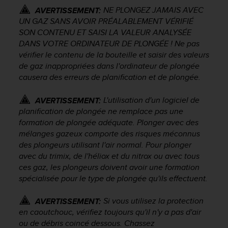
s
NE PLONGEZ JAMAIS AVEC
AVERTISSEMENT:
r
UN GAZ SANS AVOIR PRÉALABLEMENT VÉRIFIÉ
e
SON CONTENU ET SAISI LA VALEUR ANALYSÉE
n
DANS VOTRE ORDINATEUR DE PLONGÉE ! Ne pas
c
vérifier le contenu de la bouteille et saisir des valeurs
o
de gaz inappropriées dans l'ordinateur de plongée
n
causera des erreurs de planification et de plongée.
t
r
e
L'utilisation d'un logiciel de
AVERTISSEMENT:
z
planification de plongée ne remplace pas une
d
formation de plongée adéquate. Plonger avec des
e
mélanges gazeux comporte des risques méconnus
s
des plongeurs utilisant l'air normal. Pour plonger
p
avec du trimix, de l'héliox et du nitrox ou avec tous
r
ces gaz, les plongeurs doivent avoir une formation
o
spécialisée pour le type de plongée qu'ils effectuent.
b
l
Si vous utilisez la protection
è
AVERTISSEMENT:
m
en caoutchouc, vérifiez toujours qu'il n'y a pas d'air
e
ou de débris coincé dessous. Chassez