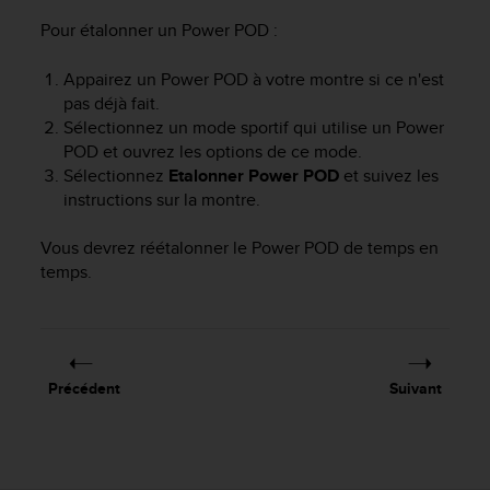
'
a
Pour étalonner un Power POD :
c
c
Appairez un Power POD à votre montre si ce n'est
e
pas déjà fait.
s
Sélectionnez un mode sportif qui utilise un Power
s
POD et ouvrez les options de ce mode.
i
Sélectionnez
Etalonner Power POD
et suivez les
b
instructions sur la montre.
i
l
i
Vous devrez réétalonner le Power POD de temps en
t
temps.
é
.
A
d
r
Précédent
Suivant
e
s
s
e
z