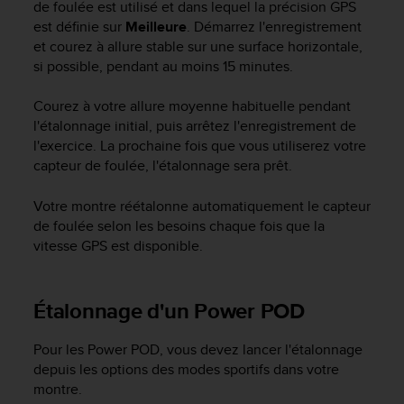
de foulée est utilisé et dans lequel la précision GPS
o
est définie sur
Meilleure
. Démarrez l'enregistrement
r
et courez à allure stable sur une surface horizontale,
m
si possible, pendant au moins 15 minutes.
i
t
é
Courez à votre allure moyenne habituelle pendant
a
l'étalonnage initial, puis arrêtez l'enregistrement de
u
l'exercice. La prochaine fois que vous utiliserez votre
x
capteur de foulée, l'étalonnage sera prêt.
a
u
Votre montre réétalonne automatiquement le capteur
t
de foulée selon les besoins chaque fois que la
r
vitesse GPS est disponible.
e
s
n
o
Étalonnage d'un Power POD
r
m
Pour les Power POD, vous devez lancer l'étalonnage
e
depuis les options des modes sportifs dans votre
s
montre.
d