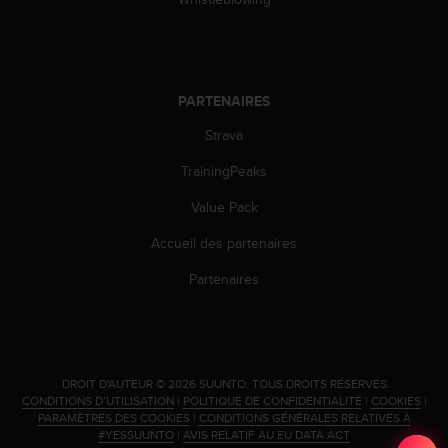
s
r
e
n
c
PARTENAIRES
o
n
Strava
t
TrainingPeaks
r
e
Value Pack
z
d
Accueil des partenaires
e
s
Partenaires
p
r
o
b
l
.
DROIT D'AUTEUR © 2026 SUUNTO.
TOUS DROITS RÉSERVÉS.
è
CONDITIONS D’UTILISATION
|
POLITIQUE DE CONFIDENTIALITÉ
|
COOKIES
|
m
PARAMÈTRES DES COOKIES
|
CONDITIONS GÉNÉRALES RELATIVES À
e
#YESSUUNTO
|
AVIS RELATIF AU EU DATA ACT