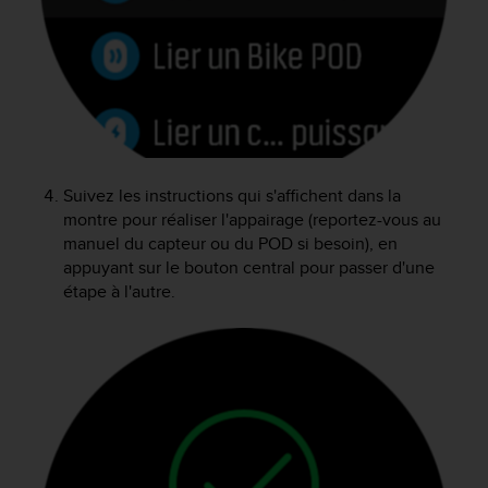
a
c
c
e
s
s
i
b
i
Suivez les instructions qui s'affichent dans la
l
montre pour réaliser l'appairage (reportez-vous au
i
manuel du capteur ou du POD si besoin), en
t
appuyant sur le bouton central pour passer d'une
é
d
étape à l'autre.
u
c
o
n
t
e
n
u
W