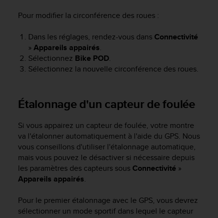
0
a
Pour modifier la circonférence des roues :
i
n
Dans les réglages, rendez-vous dans
Connectivité
s
»
Appareils appairés
.
i
Sélectionnez
Bike POD
.
q
Sélectionnez la nouvelle circonférence des roues.
u
'
à
a
Étalonnage d'un capteur de foulée
s
s
Si vous appairez un capteur de foulée, votre montre
u
va l'étalonner automatiquement à l'aide du GPS. Nous
r
vous conseillons d'utiliser l'étalonnage automatique,
e
r
mais vous pouvez le désactiver si nécessaire depuis
s
les paramètres des capteurs sous
Connectivité
»
a
Appareils appairés
.
c
o
Pour le premier étalonnage avec le GPS, vous devrez
n
sélectionner un mode sportif dans lequel le capteur
f