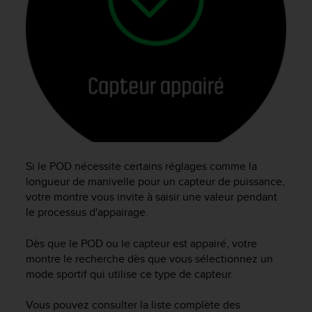
e
b
(
W
e
b
C
o
n
t
e
n
Si le POD nécessite certains réglages comme la
t
longueur de manivelle pour un capteur de puissance,
A
votre montre vous invite à saisir une valeur pendant
c
le processus d'appairage.
c
e
Dès que le POD ou le capteur est appairé, votre
s
montre le recherche dès que vous sélectionnez un
s
mode sportif qui utilise ce type de capteur.
i
b
Vous pouvez consulter la liste complète des
i