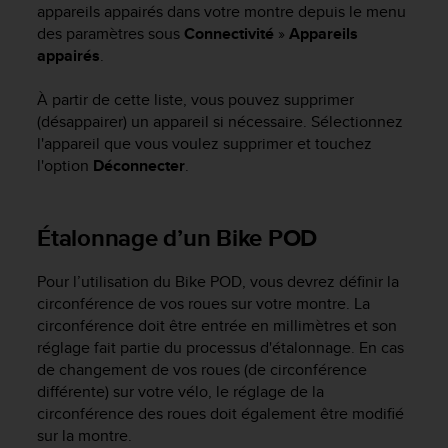
l
appareils appairés dans votre montre depuis le menu
i
des paramètres sous
Connectivité
»
Appareils
t
appairés
.
y
G
À partir de cette liste, vous pouvez supprimer
u
(désappairer) un appareil si nécessaire. Sélectionnez
i
l'appareil que vous voulez supprimer et touchez
d
l'option
Déconnecter
.
e
l
i
n
Étalonnage d’un Bike POD
e
s
Pour l’utilisation du Bike POD, vous devrez définir la
,
circonférence de vos roues sur votre montre. La
W
circonférence doit être entrée en millimètres et son
C
réglage fait partie du processus d'étalonnage. En cas
A
de changement de vos roues (de circonférence
G
)
différente) sur votre vélo, le réglage de la
2
circonférence des roues doit également être modifié
.
sur la montre.