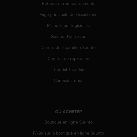
u
Retours et remboursements
x
Page principale de l'assistance
É
t
Mises à jour logicielles
a
t
Guides d'utilisation
s
-
Centre de réparation Suunto
U
n
Centres de réparation
i
Tutorial Tuesday
s
a
Contactez-nous
u
+
1
8
5
OÙ ACHETER
5
2
Boutique en ligne Suunto
5
8
FAQs sur la boutique en ligne Suunto