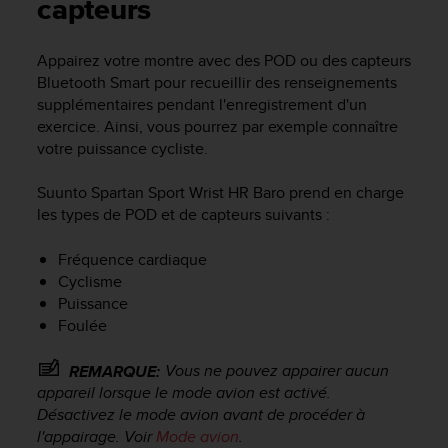
e
capteurs
s
i
Appairez votre montre avec des POD ou des capteurs
t
Bluetooth Smart pour recueillir des renseignements
e
W
supplémentaires pendant l'enregistrement d'un
e
exercice. Ainsi, vous pourrez par exemple connaître
b
votre puissance cycliste.
a
u
Suunto Spartan Sport Wrist HR Baro
prend en charge
n
les types de POD et de capteurs suivants :
i
v
Fréquence cardiaque
e
Cyclisme
a
u
Puissance
A
Foulée
A
d
Vous ne pouvez appairer aucun
REMARQUE:
e
appareil lorsque le mode avion est activé.
c
Désactivez le mode avion avant de procéder à
o
l'appairage. Voir
Mode avion
.
n