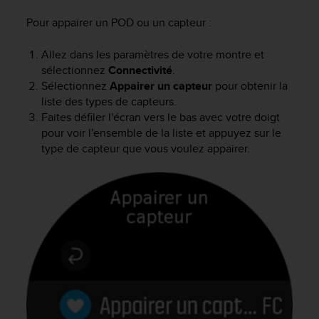
f
Pour appairer un POD ou un capteur :
o
r
m
Allez dans les paramètres de votre montre et
i
sélectionnez
Connectivité
.
t
Sélectionnez
Appairer un capteur
pour obtenir la
é
liste des types de capteurs.
a
Faites défiler l'écran vers le bas avec votre doigt
u
pour voir l'ensemble de la liste et appuyez sur le
x
type de capteur que vous voulez appairer.
d
i
r
e
c
t
i
v
e
s
d
'