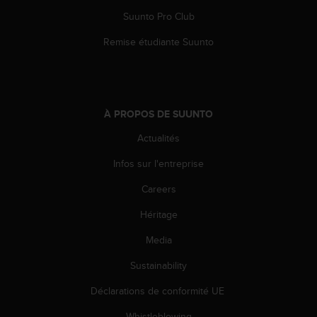
0
9
Suunto Pro Club
0
Remise étudiante Suunto
0
(
a
p
p
À PROPOS DE SUUNTO
e
l
Actualités
g
r
Infos sur l'entreprise
a
t
Careers
u
i
Héritage
t
Media
)
s
Sustainability
i
v
Déclarations de conformité UE
o
u
Whistleblowing