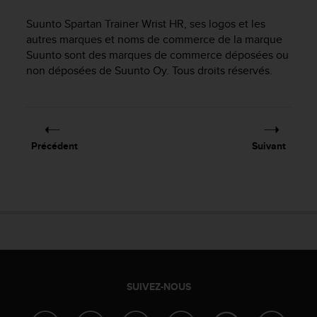
e
s
Suunto Spartan Trainer Wrist HR
, ses logos et les
i
autres marques et noms de commerce de la marque
t
Suunto sont des marques de commerce déposées ou
e
non déposées de Suunto Oy. Tous droits réservés.
W
e
b
a
u
n
Précédent
Suivant
i
v
e
a
u
A
A
d
e
c
SUIVEZ-NOUS
o
n