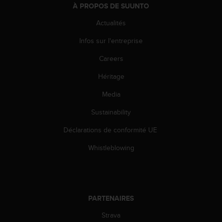
À PROPOS DE SUUNTO
e
b
Actualités
(
W
Infos sur l'entreprise
e
b
Careers
C
Héritage
o
n
Media
t
e
Sustainability
n
t
Déclarations de conformité UE
A
c
Whistleblowing
c
e
s
s
i
PARTENAIRES
b
Strava
i