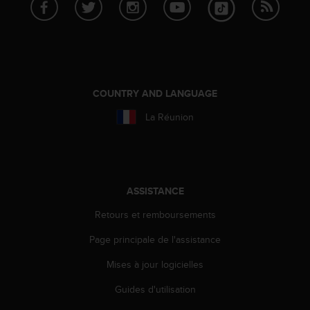
f
o
r
m
i
t
é
COUNTRY AND LANGUAGE
a
La Réunion
u
x
d
i
r
e
ASSISTANCE
c
Retours et remboursements
t
i
Page principale de l'assistance
v
e
Mises à jour logicielles
s
d
Guides d'utilisation
'