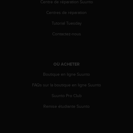
a
Centre de réparation Suunto
c
Centres de réparation
c
e
Tutorial Tuesday
s
s
Contactez-nous
i
b
i
l
i
OÙ ACHETER
t
é
Boutique en ligne Suunto
d
u
FAQs sur la boutique en ligne Suunto
c
Suunto Pro Club
o
n
Remise étudiante Suunto
t
e
n
u
W