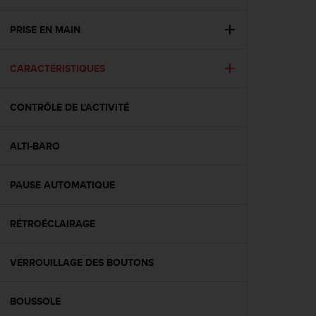
e
s
i
PRISE EN MAIN
t
e
CARACTÉRISTIQUES
W
e
b
CONTRÔLE DE L'ACTIVITÉ
a
u
n
ALTI-BARO
i
v
e
PAUSE AUTOMATIQUE
a
u
RÉTROÉCLAIRAGE
A
A
d
VERROUILLAGE DES BOUTONS
e
c
o
BOUSSOLE
n