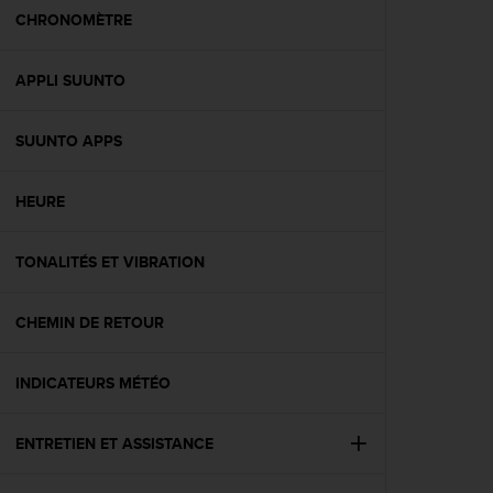
e
CHRONOMÈTRE
b
(
APPLI SUUNTO
W
e
b
SUUNTO APPS
C
o
n
HEURE
t
e
n
TONALITÉS ET VIBRATION
t
A
CHEMIN DE RETOUR
c
c
e
INDICATEURS MÉTÉO
s
s
i
ENTRETIEN ET ASSISTANCE
b
i