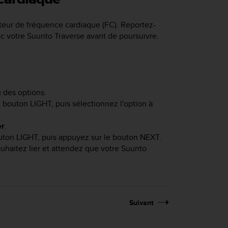
pteur de fréquence cardiaque (FC). Reportez-
ec votre
Suunto Traverse
avant de poursuivre.
des options.
u bouton
LIGHT
, puis sélectionnez l'option à
er
.
outon
LIGHT
, puis appuyez sur le bouton
NEXT
.
uhaitez lier et attendez que votre
Suunto
Suivant