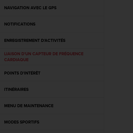
a
c
NAVIGATION AVEC LE GPS
c
e
NOTIFICATIONS
s
s
i
ENREGISTREMENT D'ACTIVITÉS
b
i
LIAISON D'UN CAPTEUR DE FRÉQUENCE
l
CARDIAQUE
i
t
é
POINTS D'INTÉRÊT
d
u
ITINÉRAIRES
c
o
n
MENU DE MAINTENANCE
t
e
n
MODES SPORTIFS
u
W