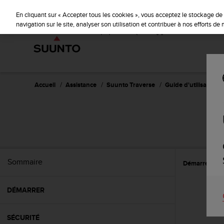
S
u
En cliquant sur « Accepter tous les cookies », vous acceptez le stockage de 
u
navigation sur le site, analyser son utilisation et contribuer à nos efforts d
n
t
o
s
'
e
Accueil
Assistance
Suunto Traverse
Guide d'utilisation - 
n
g
a
g
e
à
a
Sommaire
Démarrer
C
m
e
n
DÉMARRER
e
r
c
SÉCURITÉ