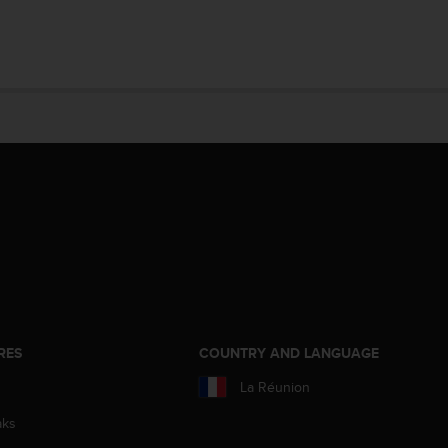
RES
COUNTRY AND LANGUAGE
La Réunion
aks