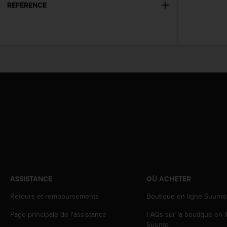
l
RÉFÉRENCE
i
t
y
G
u
i
d
e
l
i
n
e
s
,
W
C
A
ASSISTANCE
OÙ ACHETER
G
Retours et remboursements
Boutique en ligne Suunto
)
2
Page principale de l'assistance
FAQs sur la boutique en l
.
Suunto