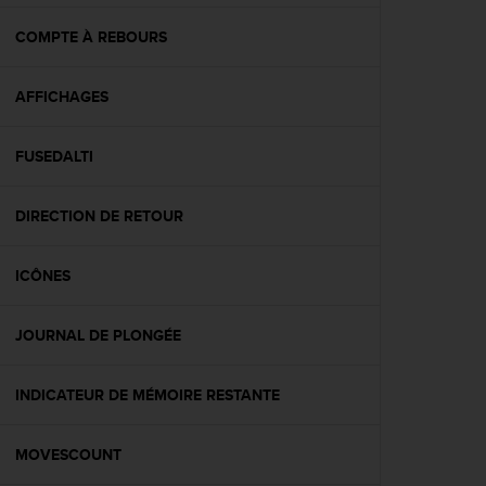
f
o
COMPTE À REBOURS
r
m
AFFICHAGES
i
t
é
FUSEDALTI
a
u
x
DIRECTION DE RETOUR
d
i
r
ICÔNES
e
c
JOURNAL DE PLONGÉE
t
i
v
INDICATEUR DE MÉMOIRE RESTANTE
e
s
d
MOVESCOUNT
'