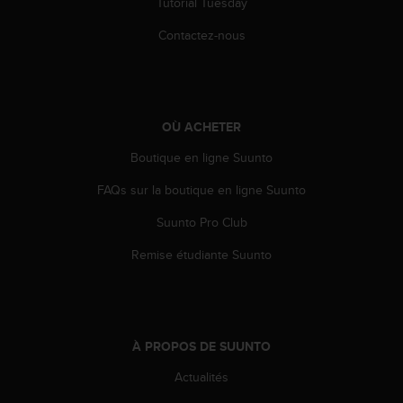
0
Tutorial Tuesday
a
Contactez-nous
i
n
s
i
q
OÙ ACHETER
u
'
Boutique en ligne Suunto
à
a
FAQs sur la boutique en ligne Suunto
s
s
Suunto Pro Club
u
r
Remise étudiante Suunto
e
r
s
a
c
À PROPOS DE SUUNTO
o
Actualités
n
f