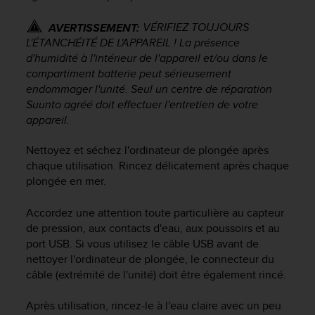
f
o
VÉRIFIEZ TOUJOURS
AVERTISSEMENT:
r
L'ÉTANCHÉITÉ DE L'APPAREIL ! La présence
m
d'humidité à l'intérieur de l'appareil et/ou dans le
i
compartiment batterie peut sérieusement
t
endommager l'unité. Seul un centre de réparation
é
Suunto agréé doit effectuer l'entretien de votre
a
appareil.
u
x
Nettoyez et séchez l'ordinateur de plongée après
d
i
chaque utilisation. Rincez délicatement après chaque
r
plongée en mer.
e
c
Accordez une attention toute particulière au capteur
t
de pression, aux contacts d'eau, aux poussoirs et au
i
port USB. Si vous utilisez le câble USB avant de
v
nettoyer l'ordinateur de plongée, le connecteur du
e
câble (extrémité de l'unité) doit être également rincé.
s
d
'
Après utilisation, rincez-le à l'eau claire avec un peu