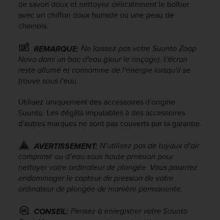
a
de savon doux et nettoyez délicatement le boîtier
c
avec un chiffon doux humide ou une peau de
c
chamois.
e
s
Ne laissez pas votre
Suunto Zoop
REMARQUE:
s
Novo
dans un bac d'eau (pour le rinçage). L'écran
i
reste allumé et consomme de l'énergie lorsqu'il se
b
trouve sous l'eau.
i
l
i
Utilisez uniquement des accessoires d'origine
t
Suunto. Les dégâts imputables à des accessoires
é
d'autres marques ne sont pas couverts par la garantie.
d
u
N’utilisez pas de tuyaux d’air
AVERTISSEMENT:
c
comprimé ou d’eau sous haute pression pour
o
nettoyer votre ordinateur de plongée. Vous pourriez
n
endommager le capteur de pression de votre
t
ordinateur de plongée de manière permanente.
e
n
u
Pensez à enregistrer votre
Suunto
CONSEIL:
W