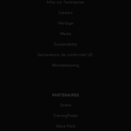
Infos sur l'entreprise
o
r
Careers
m
i
Héritage
t
é
Media
a
Sustainability
u
x
Déclarations de conformité UE
a
u
Whistleblowing
t
r
e
s
n
PARTENAIRES
o
r
Strava
m
e
TrainingPeaks
s
Value Pack
d