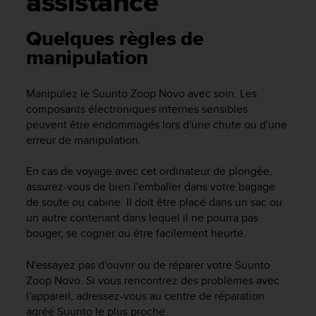
assistance
e
s
i
Quelques règles de
t
manipulation
e
W
e
Manipulez le
Suunto Zoop Novo
avec soin. Les
b
composants électroniques internes sensibles
a
peuvent être endommagés lors d'une chute ou d'une
u
erreur de manipulation.
n
i
v
En cas de voyage avec cet ordinateur de plongée,
e
assurez-vous de bien l'emballer dans votre bagage
a
de soute ou cabine. Il doit être placé dans un sac ou
u
un autre contenant dans lequel il ne pourra pas
A
bouger, se cogner ou être facilement heurté.
A
d
N'essayez pas d'ouvrir ou de réparer votre
Suunto
e
Zoop Novo
. Si vous rencontrez des problèmes avec
c
l'appareil, adressez-vous au centre de réparation
o
agréé Suunto le plus proche.
n