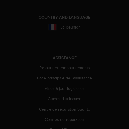
l
i
t
COUNTRY AND LANGUAGE
y
G
La Réunion
u
i
d
e
l
ASSISTANCE
i
n
Retours et remboursements
e
s
Page principale de l'assistance
,
Mises à jour logicielles
W
C
Guides d'utilisation
A
G
Centre de réparation Suunto
)
2
Centres de réparation
.