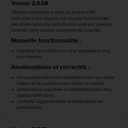
'
Version 2.6.54
a
Diffusion échelonnée à partir du 24 avril 2019
c
Cette mise à jour apporte une nouvelle fonctionnalité,
c
des améliorations de performances ainsi que quelques
e
s
correctifs (dont certains sont présentés ci-après).
s
Nouvelle fonctionnalité :
i
b
Indicateur de direction lors de la navigation le long
i
d'un itinéraire
l
i
Améliorations et correctifs :
t
é
Vous pouvez désormais également suivre vos zones
.
d'allure et de puissance sans définir un objectif.
A
Améliorations apportées à FusedAlti (Spartan Ultra,
d
Spartan WHR Baro)
r
Correctifs supplémentaires et améliorations de
e
performances
s
s
e
z