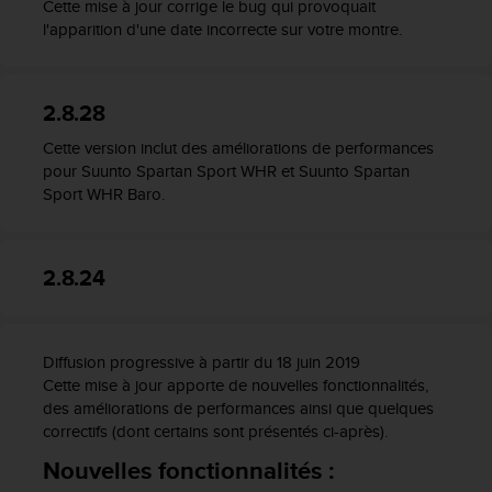
0
Cette mise à jour corrige le bug qui provoquait
a
l'apparition d'une date incorrecte sur votre montre.
i
n
s
2.8.28
i
q
Cette version inclut des améliorations de performances
u
pour Suunto Spartan Sport WHR et Suunto Spartan
'
Sport WHR Baro.
à
a
s
s
2.8.24
u
r
e
r
Diffusion progressive à partir du 18 juin 2019
s
Cette mise à jour apporte de nouvelles fonctionnalités,
a
des améliorations de performances ainsi que quelques
c
correctifs (dont certains sont présentés ci-après).
o
n
Nouvelles fonctionnalités :
f