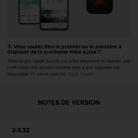
l
i
t
y
G
u
i
3. Vous voulez être le premier ou la première à
d
disposer de la prochaine mise à jour ?
e
l
Téléchargez l'appli Suunto sur votre téléphone et recevez une
i
notification dès qu'une nouvelle mise à jour logicielle est
n
disponible. En savoir plus sur
l'appli Suunto
e
s
,
W
NOTES DE VERSION
C
A
G
)
2
2.8.32
.