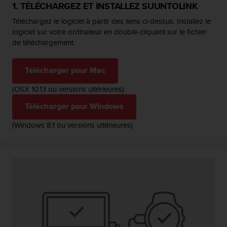
a
1. TÉLÉCHARGEZ ET INSTALLEZ SUUNTOLINK
c
Téléchargez le logiciel à partir des liens ci-dessus. Installez le
c
logiciel sur votre ordinateur en double-cliquant sur le fichier
e
de téléchargement.
s
s
i
Télécharger pour Mac
b
i
(OSX 10.13 ou versions ultérieures)
l
i
Télécharger pour Windows
t
é
(Windows 8.1 ou versions ultérieures)
d
u
c
o
n
t
e
n
u
W