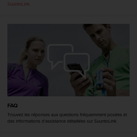
SuuntoLink
.
i
o
n
s
d
e
c
e
s
i
t
e
W
e
b
.
FAQ
Trouvez les réponses aux questions fréquemment posées et
des informations d'assistance détaillées sur SuuntoLink.