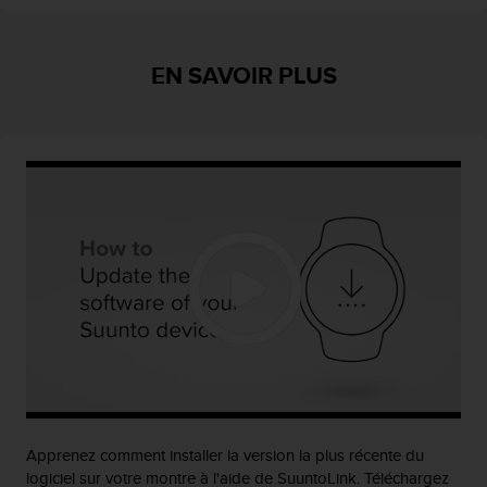
s
p
o
EN SAVOIR PLUS
u
r
a
c
c
é
d
e
r
a
u
x
i
n
f
o
r
m
Apprenez comment installer la version la plus récente du
a
logiciel sur votre montre à l'aide de SuuntoLink. Téléchargez
t