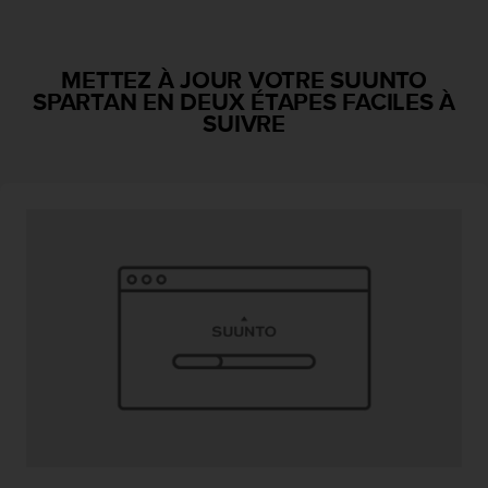
f
o
r
METTEZ À JOUR VOTRE SUUNTO
m
SPARTAN EN DEUX ÉTAPES FACILES À
i
SUIVRE
t
é
a
u
x
d
i
r
e
c
t
i
v
e
s
d
'