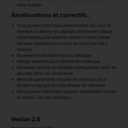
u
votre Spartan.
x
Améliorations et correctifs :
É
t
Vous pouvez désormais personnaliser vos tours et
a
t
éteindre ou allumer les capteurs directement depuis
s
votre montre juste avant de démarrer votre activité.
-
Ne vous inquiétez pas si vous ne l'avez pas fait à
U
l'avance.
n
Nouvelle fonctionnalité Ne pas déranger
i
Filtrage amélioré pour l'altitude barométrique
s
Nouvelles options de tonalités configurables (pour les
a
alarmes) dans vos paramètres.
u
Menu de paramètres de plein air mis à jour pour
+
faciliter le réglage de votre altitude de référence.
1
Vous pouvez désormais appairer l'application Suunto
8
en mode « Ne pas déranger »
5
5
2
5
Version 2.0
8