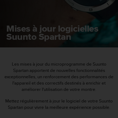
e
s
i
t
e
Mises à jour logicielles
W
e
Suunto Spartan
b
a
u
n
i
v
Les mises à jour du microprogramme de Suunto
e
Spartan apportent de nouvelles fonctionnalités
a
exceptionnelles, un renforcement des performances de
u
l'appareil et des correctifs destinés à enrichir et
A
améliorer l'utilisation de votre montre.
A
d
e
Mettez régulièrement à jour le logiciel de votre Suunto
c
Spartan pour vivre la meilleure expérience possible.
o
n