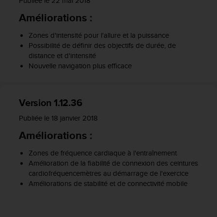
Publiée le 22 mai 2018
0
9
Améliorations :
0
0
Zones d'intensité pour l'allure et la puissance
(
Possibilité de définir des objectifs de durée, de
a
distance et d'intensité
p
Nouvelle navigation plus efficace
p
e
l
g
Version 1.12.36
r
a
Publiée le 18 janvier 2018
t
Améliorations :
u
i
Zones de fréquence cardiaque à l'entraînement
t
Amélioration de la fiabilité de connexion des ceintures
)
cardiofréquencemètres au démarrage de l'exercice
s
Améliorations de stabilité et de connectivité mobile
i
v
o
u