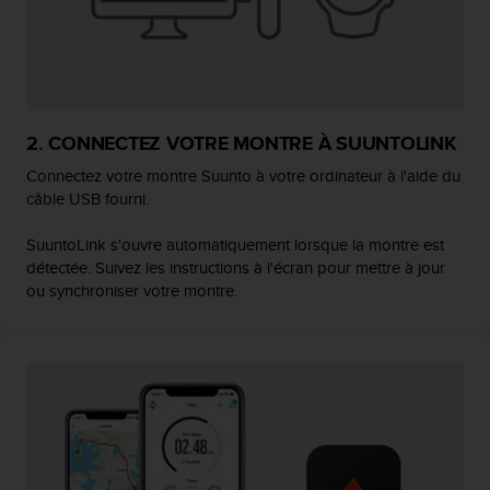
e
b
(
W
e
b
2. CONNECTEZ VOTRE MONTRE À SUUNTOLINK
C
o
Connectez votre montre Suunto à votre ordinateur à l'aide du
n
câble USB fourni.
t
e
SuuntoLink s'ouvre automatiquement lorsque la montre est
n
détectée. Suivez les instructions à l'écran pour mettre à jour
t
ou synchroniser votre montre.
A
c
c
e
s
s
i
b
i