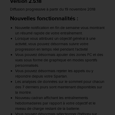
Version 2.5.18
-
Diffusion progressive à partir du 19 novembre 2018
v
o
Nouvelles fonctionnalités :
u
s
Nouvelle notification en fin de semaine vous montrant
a
un résumé rapide de votre entraînement.
u
Lorsque vous attribuez un objectif général à une
S
activité, vous pouvez désormais suivre votre
e
progression en temps réel pendant l'activité
r
Vous pouvez désormais ajouter des zones FC et des
v
vues sous forme de graphique en modes sportifs
i
personnalisés.
c
Vous pouvez désormais rejeter les appels ou y
e
répondre depuis votre Spartan.
c
l
Les analyses de données sur le sommeil pour chacun
i
des 7 derniers jours sont maintenant disponibles sur
e
la montre.
n
Nouveau cadran affichant les entraînements
t
hebdomadaires par rapport à votre objectif et le
s
niveau de charge restant de la batterie.
a
Vous pouvez désormais sélectionner l'hébreu sur