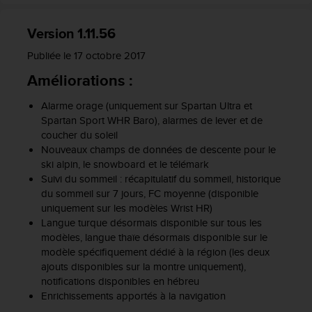
s
r
Version 1.11.56
e
n
Publiée le 17 octobre 2017
c
Améliorations :
o
n
Alarme orage (uniquement sur Spartan Ultra et
t
Spartan Sport WHR Baro), alarmes de lever et de
r
e
coucher du soleil
z
Nouveaux champs de données de descente pour le
d
ski alpin, le snowboard et le télémark
e
Suivi du sommeil : récapitulatif du sommeil, historique
s
du sommeil sur 7 jours, FC moyenne (disponible
p
uniquement sur les modèles Wrist HR)
r
Langue turque désormais disponible sur tous les
o
modèles, langue thaïe désormais disponible sur le
b
modèle spécifiquement dédié à la région (les deux
l
ajouts disponibles sur la montre uniquement),
è
notifications disponibles en hébreu
m
Enrichissements apportés à la navigation
e