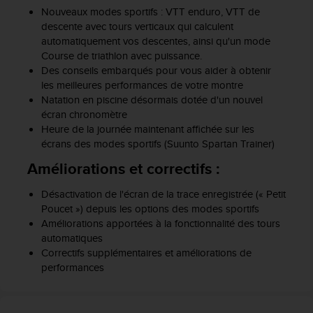
o
Nouveaux modes sportifs : VTT enduro, VTT de
r
descente avec tours verticaux qui calculent
m
automatiquement vos descentes, ainsi qu'un mode
i
Course de triathlon avec puissance.
t
Des conseils embarqués pour vous aider à obtenir
é
les meilleures performances de votre montre
a
Natation en piscine désormais dotée d'un nouvel
u
écran chronomètre
x
Heure de la journée maintenant affichée sur les
a
écrans des modes sportifs (Suunto Spartan Trainer)
u
t
Améliorations et correctifs :
r
e
Désactivation de l'écran de la trace enregistrée (« Petit
s
Poucet ») depuis les options des modes sportifs
n
Améliorations apportées à la fonctionnalité des tours
o
automatiques
r
Correctifs supplémentaires et améliorations de
m
performances
e
s
d