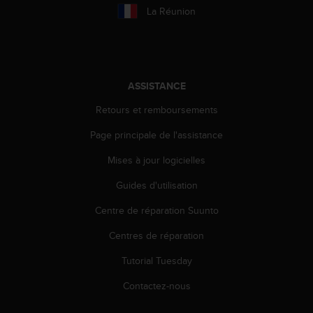
f
La Réunion
o
r
m
i
t
ASSISTANCE
é
a
Retours et remboursements
u
Page principale de l'assistance
x
d
Mises à jour logicielles
i
r
Guides d'utilisation
e
c
Centre de réparation Suunto
t
i
Centres de réparation
v
Tutorial Tuesday
e
s
Contactez-nous
d
'