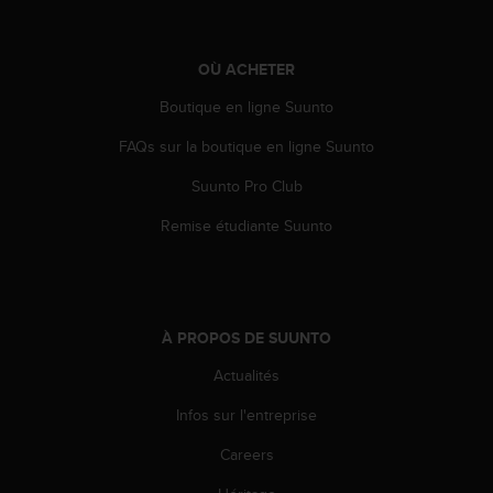
a
c
c
OÙ ACHETER
e
s
Boutique en ligne Suunto
s
i
FAQs sur la boutique en ligne Suunto
b
i
Suunto Pro Club
l
Remise étudiante Suunto
i
t
é
d
u
c
À PROPOS DE SUUNTO
o
Actualités
n
t
Infos sur l'entreprise
e
n
Careers
u
W