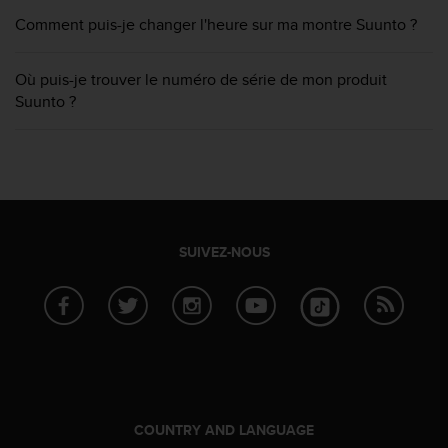
e
s
Comment puis-je changer l'heure sur ma montre Suunto ?
i
t
Où puis-je trouver le numéro de série de mon produit
e
Suunto ?
W
e
b
a
u
n
i
v
SUIVEZ-NOUS
e
a
u
A
A
d
e
c
o
COUNTRY AND LANGUAGE
n