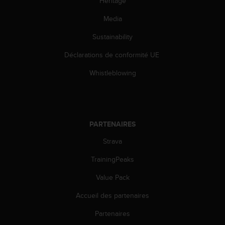
Héritage
e
Media
b
(
Sustainability
W
e
Déclarations de conformité UE
b
C
Whistleblowing
o
n
t
e
n
PARTENAIRES
t
A
Strava
c
TrainingPeaks
c
e
Value Pack
s
s
Accueil des partenaires
i
b
Partenaires
i