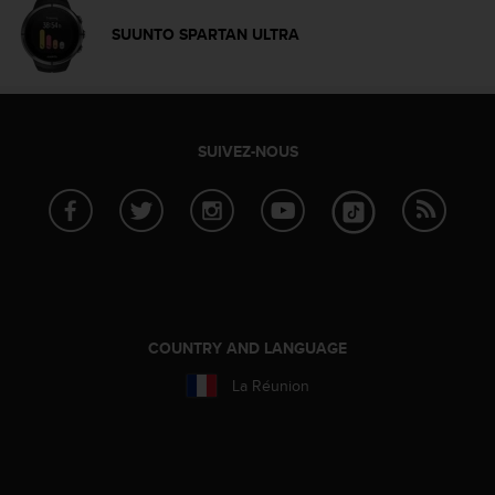
a
c
SUUNTO SPARTAN ULTRA
c
e
s
s
i
SUIVEZ-NOUS
b
i
l
i
t
é
d
u
c
COUNTRY AND LANGUAGE
o
n
La Réunion
t
e
n
u
W