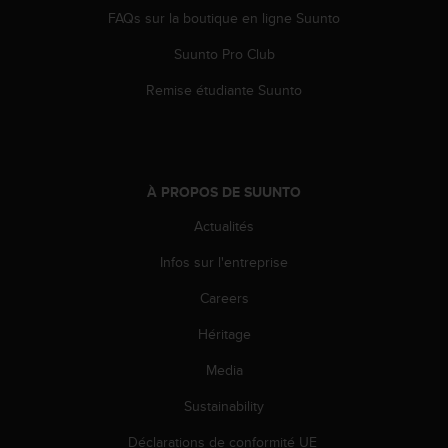
l
FAQs sur la boutique en ligne Suunto
i
t
Suunto Pro Club
y
G
Remise étudiante Suunto
u
i
d
e
l
À PROPOS DE SUUNTO
i
Actualités
n
e
Infos sur l'entreprise
s
,
Careers
W
C
Héritage
A
G
Media
)
Sustainability
2
.
Déclarations de conformité UE