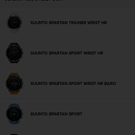
f
o
r
m
SUUNTO SPARTAN TRAINER WRIST HR
i
t
é
a
u
SUUNTO SPARTAN SPORT WRIST HR
x
d
i
r
e
SUUNTO SPARTAN SPORT WRIST HR BARO
c
t
i
v
e
SUUNTO SPARTAN SPORT
s
d
'