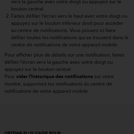
e
vers la gauche avec votre doigt ou appuyez sur le
s
bouton central.
i
Faites défiler l'écran vers le haut avec votre doigt ou
t
appuyez sur le bouton inférieur droit pour accéder
e
au centre de notifications. Vous pouvez ici faire
W
e
défiler toutes les notifications qui se trouvent dans le
b
centre de notifications de votre appareil mobile.
a
u
Pour afficher plus de détails sur une notification, faites
n
défiler l'écran vers la gauche avec votre doigt ou
i
appuyez sur le bouton central.
v
Pour
vider l'historique des notifications
sur votre
e
montre, supprimez les notifications du centre de
a
u
notifications de votre appareil mobile.
A
A
d
e
c
o
n
OBTENIR PLUS D'AIDE POUR :