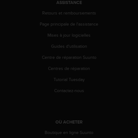
ASSISTANCE
e
b
Retours et remboursements
(
W
Page principale de l'assistance
e
Mises à jour logicielles
b
C
Guides d'utilisation
o
n
Centre de réparation Suunto
t
e
Centres de réparation
n
t
Tutorial Tuesday
A
Contactez-nous
c
c
e
s
s
OÙ ACHETER
i
b
Boutique en ligne Suunto
i