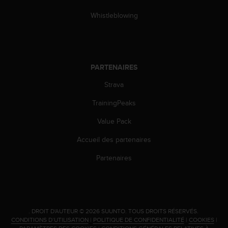
0
a
Whistleblowing
i
n
s
i
q
PARTENAIRES
u
'
Strava
à
a
TrainingPeaks
s
Value Pack
s
u
Accueil des partenaires
r
e
Partenaires
r
s
a
c
o
.
DROIT D'AUTEUR © 2026 SUUNTO.
TOUS DROITS RÉSERVÉS.
n
CONDITIONS D’UTILISATION
|
POLITIQUE DE CONFIDENTIALITÉ
|
COOKIES
|
f