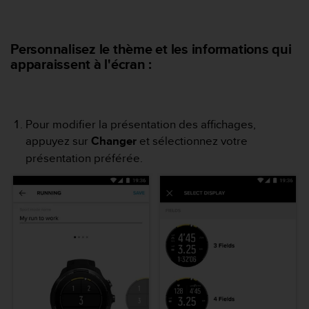
e
b
(
Personnalisez le thème et les informations qui
W
apparaissent à l'écran :
e
b
C
o
n
Pour modifier la présentation des affichages,
t
appuyez sur
Changer
et sélectionnez votre
e
présentation préférée.
n
t
A
c
c
e
s
s
i
b
i