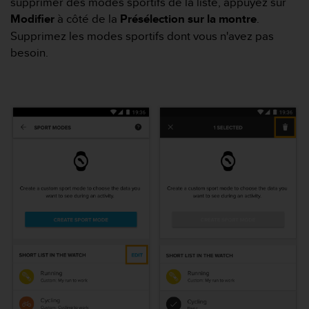
supprimer des modes sportifs de la liste, appuyez sur
u
Modifier
à côté de la
Présélection sur la montre
.
x
É
Supprimez les modes sportifs dont vous n'avez pas
t
besoin.
a
t
s
-
U
n
i
s
a
u
+
1
8
5
5
2
5
8