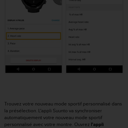
0
a
i
n
s
i
q
u
'
à
a
s
s
u
r
e
r
s
Trouvez votre nouveau mode sportif personnalisé dans
a
c
la présélection. L'appli Suunto va synchroniser
o
automatiquement votre nouveau mode sportif
n
personnalisé avec votre montre. Ouvrez
l'appli
f