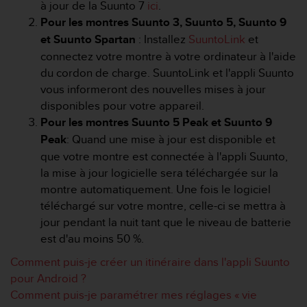
s
à jour de la Suunto 7
ici
.
p
Pour les montres Suunto 3, Suunto 5, Suunto 9
o
et Suunto Spartan
: Installez
SuuntoLink
et
u
connectez votre montre à votre ordinateur à l'aide
r
du cordon de charge. SuuntoLink et l'appli Suunto
a
c
vous informeront des nouvelles mises à jour
c
disponibles pour votre appareil.
é
Pour les montres Suunto 5 Peak et Suunto 9
d
Peak
: Quand une mise à jour est disponible et
e
r
que votre montre est connectée à l'appli Suunto,
a
la mise à jour logicielle sera téléchargée sur la
u
montre automatiquement. Une fois le logiciel
x
téléchargé sur votre montre, celle-ci se mettra à
i
jour pendant la nuit tant que le niveau de batterie
n
f
est d'au moins 50 %.
o
Comment puis-je créer un itinéraire dans l'appli Suunto
r
pour Android ?
m
a
Comment puis-je paramétrer mes réglages « vie
t