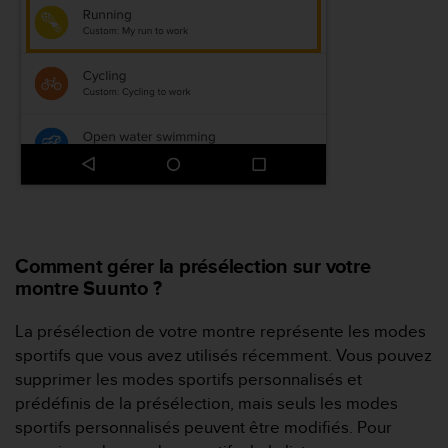
-
v
o
u
s
a
u
S
e
r
v
i
c
Comment gérer la présélection sur votre
e
montre Suunto ?
c
l
La présélection de votre montre représente les modes
i
sportifs que vous avez utilisés récemment. Vous pouvez
e
supprimer les modes sportifs personnalisés et
n
t
prédéfinis de la présélection, mais seuls les modes
s
sportifs personnalisés peuvent être modifiés. Pour
a