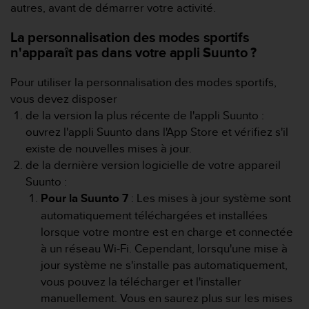
autres, avant de démarrer votre activité.
s
r
La personnalisation des modes sportifs
e
n'apparaît pas dans votre appli Suunto ?
n
c
o
Pour utiliser la personnalisation des modes sportifs,
n
vous devez disposer
t
de la version la plus récente de l'appli Suunto :
r
ouvrez l'appli Suunto dans l'App Store et vérifiez s'il
e
existe de nouvelles mises à jour.
z
d
de la dernière version logicielle de votre appareil
e
Suunto :
s
Pour la Suunto 7
: Les mises à jour système sont
p
automatiquement téléchargées et installées
r
o
lorsque votre montre est en charge et connectée
b
à un réseau Wi-Fi. Cependant, lorsqu'une mise à
l
jour système ne s'installe pas automatiquement,
è
vous pouvez la télécharger et l'installer
m
manuellement. Vous en saurez plus sur les mises
e