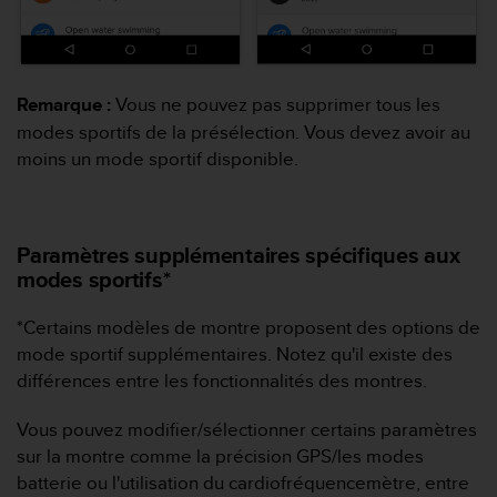
0
9
0
0
(
Remarque :
Vous ne pouvez pas supprimer tous les
a
modes sportifs de la présélection. Vous devez avoir au
p
moins un mode sportif disponible.
p
e
l
g
r
Paramètres supplémentaires spécifiques aux
a
modes sportifs*
t
u
*Certains modèles de montre proposent des options de
i
mode sportif supplémentaires. Notez qu'il existe des
t
différences entre les fonctionnalités des montres.
)
s
i
Vous pouvez modifier/sélectionner certains paramètres
v
sur la montre comme la précision GPS/les modes
o
batterie ou l'utilisation du cardiofréquencemètre, entre
u