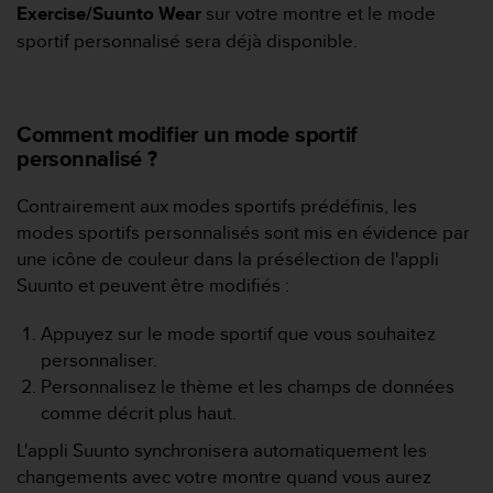
Exercise/Suunto Wear
sur votre montre et le mode
o
r
sportif personnalisé sera déjà disponible.
m
i
t
é
Comment modifier un mode sportif
a
personnalisé ?
u
x
Contrairement aux modes sportifs prédéfinis, les
a
modes sportifs personnalisés sont mis en évidence par
u
une icône de couleur dans la présélection de l'appli
t
r
Suunto et peuvent être modifiés :
e
s
Appuyez sur le mode sportif que vous souhaitez
n
personnaliser.
o
Personnalisez le thème et les champs de données
r
comme décrit plus haut.
m
e
L'appli Suunto synchronisera automatiquement les
s
changements avec votre montre quand vous aurez
d