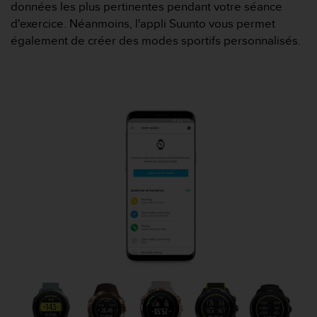
e
données les plus pertinentes pendant votre séance
s
d'exercice. Néanmoins, l'appli Suunto vous permet
i
également de créer des modes sportifs personnalisés.
t
e
W
e
b
a
u
n
i
v
e
a
u
A
A
d
e
c
o
n