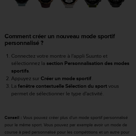
f
o
r
m
i
t
Comment créer un nouveau mode sportif
é
personnalisé ?
a
u
Connectez votre montre à l'appli Suunto et
x
sélectionnez la
section Personnalisation des modes
d
sportifs
.
i
r
Appuyez sur
Créer un mode sportif
.
e
La
fenêtre contextuelle Sélection du sport
vous
c
permet de sélectionner le type d'activité.
t
i
v
e
Conseil :
Vous pouvez créer plus d'un mode sportif personnalisé
s
pour le même sport. Vous pouvez par exemple avoir un mode de
d
'
course à pied personnalisé pour les compétitions et un autre pour