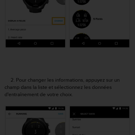
l
i
t
y
G
u
i
d
e
l
i
n
e
2. Pour changer les informations, appuyez sur un
s
champ dans la liste et sélectionnez les données
,
W
d'entraînement de votre choix.
C
A
G
)
2
.