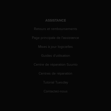
0
a
i
n
s
ASSISTANCE
i
Retours et remboursements
q
u
Page principale de l'assistance
'
à
Mises à jour logicielles
a
s
Guides d'utilisation
s
Centre de réparation Suunto
u
r
Centres de réparation
e
r
Tutorial Tuesday
s
a
Contactez-nous
c
o
n
f