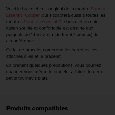
f
Voici le bracelet cuir original de la montre
Suunto
o
r
Essential Copper
, qui s'adaptera aussi à toutes les
m
montres
Suunto Essential
. Ce bracelet en cuir
i
italien souple et confortable est destiné aux
t
poignets de 13 à 22 cm (de 5 à 8,7 pouces) de
é
a
circonférence.
u
Ce kit de bracelet comprend les barrettes, les
x
d
attaches à vis et le bracelet.
i
En prenant quelques précautions, vous pourrez
r
e
changer vous-même le bracelet à l'aide de deux
c
petits tournevis plats.
t
i
v
e
s
d
Produits compatibles
'