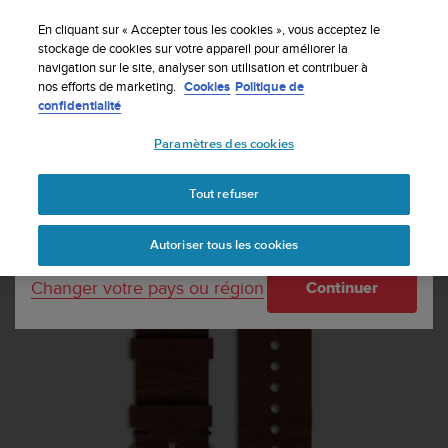
S
Inscrivez-vous à la newsletter et obtenez 5% de
u
En cliquant sur « Accepter tous les cookies », vous acceptez le
remise
| Retours faciles
u
stockage de cookies sur votre appareil pour améliorer la
Votre pays ou région :
navigation sur le site, analyser son utilisation et contribuer à
n
nos efforts de marketing.
Cookies
Politique de
t
confidentialité
o
United States
s
Paramètres des cookies
'
Accueil
Bracelets
Kit de bracelet Suunto Essential Copper
e
Currency: $ (USD)
n
Tout refuser
g
Shipping only to United States
a
Autoriser tous les cookies
g
e
Changer votre pays ou région
Continuer
à
a
m
e
n
e
r
c