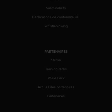
'
a
Sustainability
c
c
Déclarations de conformité UE
e
Whistleblowing
s
s
i
b
i
l
PARTENAIRES
i
Strava
t
é
TrainingPeaks
.
A
Value Pack
d
r
Accueil des partenaires
e
Partenaires
s
s
e
z