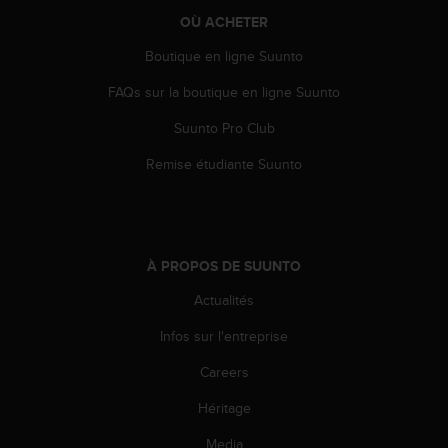
o
OÙ ACHETER
r
m
Boutique en ligne Suunto
i
FAQs sur la boutique en ligne Suunto
t
é
Suunto Pro Club
a
u
Remise étudiante Suunto
x
a
u
t
r
À PROPOS DE SUUNTO
e
s
Actualités
n
o
Infos sur l'entreprise
r
Careers
m
e
Héritage
s
d
Media