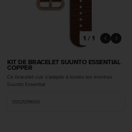
e
s
i
t
e
W
e
1 / 1


b
a
u
n
KIT DE BRACELET SUUNTO ESSENTIAL
i
COPPER
v
Ce bracelet cuir s'adapte à toutes les montres
e
a
Suunto Essential
u
A
A
SS021219000
d
e
c
o
n