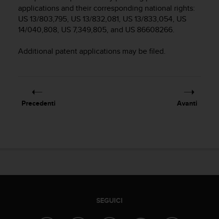
c
applications and their corresponding national rights:
u
US 13/803,795, US 13/832,081, US 13/833,054, US
r
14/040,808, US 7,349,805, and US 86608266.
a
r
e
Additional patent applications may be filed.
c
h
e
q
u
Precedenti
Avanti
e
s
t
o
s
i
t
o
w
e
SEGUICI
b
r