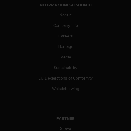
A
INFORMAZIONI SU SUUNTO
c
Notizie
c
e
Company info
s
s
Careers
i
b
Heritage
i
Media
l
i
Sustainability
t
y
EU Declarations of Conformity
G
u
Whistleblowing
i
d
e
l
i
PARTNER
n
e
Strava