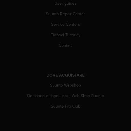
o
User guides
n
f
Suunto Repair Center
o
Service Centers
r
m
Tutorial Tuesday
i
t
Contatti
à
a
l
l
e
DOVE ACQUISTARE
W
e
Suunto Webshop
b
C
Domande e risposte sul Web Shop Suunto
o
Suunto Pro Club
n
t
e
n
t