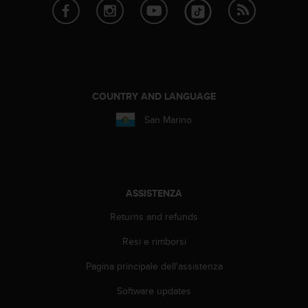
a
g
g
i
u
n
g
COUNTRY AND LANGUAGE
a
i
San Marino
l
l
i
v
e
ASSISTENZA
l
l
Returns and refunds
o
Resi e rimborsi
A
A
Pagina principale dell'assistenza
d
i
Software updates
c