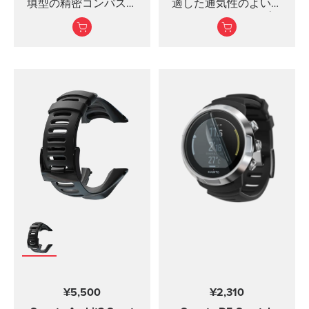
は清潔に保ちやすいで
填型の精密コンパス兼
適した通気性のよいシ
す。
クリノメーターです。
リコンストラップ
丈夫なシリコン製のス
トラップは快適な装着
感で、クイックリリー
スシステムにより特別
な工具なしで簡単に交
換できます。このスト
ラッ...
¥5,500
¥2,310