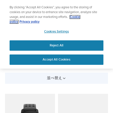
コ
サマーセール
By clicking “Accept All Cookies”, you agree to the storing of
ン
期間限定割引――
最大22%オフ
cookies on your device to enhance site navigation, analyze site
テ
usage, and assist in our marketing efforts.
Cookie
ン
policy
Privacy policy
ツ
SUUNTO
に
Cookies Settings
APAC
ス
キ
Reject All
ッ
すべての製品
プ
Accept All Cookies
並べ替え