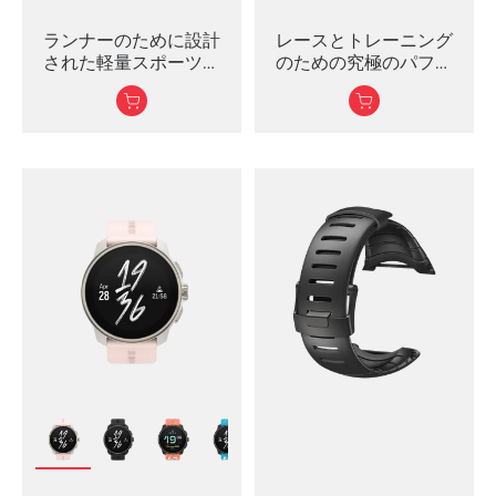
ランナーのために設計
レースとトレーニング
された軽量スポーツウ
のための究極のパフォ
ォッチ
ーマンスウォッチ。
わずか36gで終日快適
正確なペースと距離を
測定するデュアルバン
ドGPS
最大12日間のバッテリー
寿命、トレーニング時
は20時間
インターバルト...