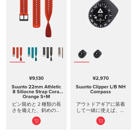
Suunto Ambit、Ambit2
および Ambit3 のすべて
のモデル Suunto
Traverse Suunto
Kailash （SuuntoLink を
使用してソフトウェア
をアップデートする）
Suunto GPS Track POD
¥9,130
¥2,970
Suunto 22mm Athletic
Suunto Clipper
L/B NH
8 Siliocne Strap
Coral
Compass
Orange S+M
ピン留めと 2 種類の長
アウトドアギアに装着
さを備えた、斜めのテ
して一緒に使えば、簡
クスチャーでツートン
単に方向がわかります
カラーのシリコンスト
ラップ