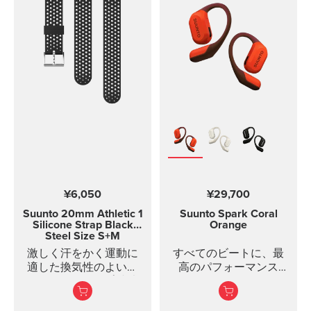
めストリップが付いた
プラスチック製マウン
トと、自転車のハンド
ルバーにマウントを固
定するための耐久性の
あるゴムバンドが含ま
れています。柔軟なゴ
ムバンドの取り付けに
より、Suunto Bike
Mountはさまざまなハン
ドルバーに適合しま
す。ご注意: マウントの
裏面は曲線状になって
いるため、丸型のハン
¥6,050
¥29,700
ドルバーに最適にフィ
ットします。
Suunto 20mm Athletic 1
Suunto Spark
Coral
Silicone Strap
Black
Orange
Steel Size S+M
激しく汗をかく運動に
すべてのビートに、最
適した換気性のよいシ
高のパフォーマンス
リコンストラップ 丈夫
を。
なシリコン製のクイッ
クリリースストラップ