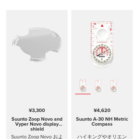
は、快適な装着感で、
特別な工具なしで簡単
に交換できます。この
ストラップのデザイン
は、通気性があり、清
潔に保ちやすく、ラン
ニングやジムトレーニ
ングなどの激しいスポ
ーツに最適です。スト
ラップパッケージに
は、ストラップの長さ
が2種類あります。 ハイ
ライト ストラップ幅
20mm ストラップ重
量：Sサイズ、14g、Mサ
イズ、15g リストサイズ
120-220mmにフィット
¥3,300
¥4,620
Suunto 3と互換性があ
ります 激しいトレーニ
Suunto Zoop Novo and
Suunto A-30
NH Metric
ングのためにデザイン
Vyper Novo display
Compass
shield
されています 耐水設計
Suunto Zoop Novo およ
ハイキングやオリエン