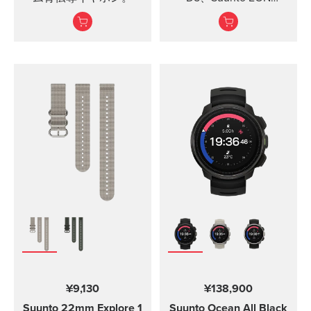
Steel、EON Steel
Black、およびEON Core
用のワイヤレスタンク
圧力トランスミッタ
ー。
¥9,130
¥138,900
Suunto 22mm Explore 1
Suunto Ocean
All Black