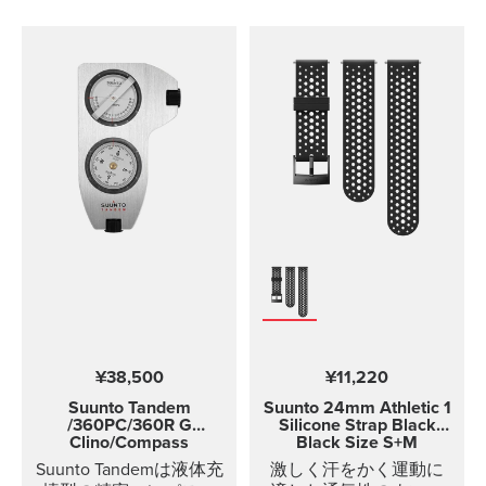
ていません。
ての異なるストラップ
サイズは、Coded、
ANT、および Dual
Comfort Beltに適合しま
す。 このストラップバ
ージョンはS-Lサイズ
（バスト測定62 - 110 cm
/ 24.4 - 43.3インチ）で
す。 Comfort Beltストラ
ップは、最適化された
快適な使用のために柔
らかな生地で作られて
います。トラクション
ストリップが激しいト
レーニング中にもベル
トを固定します。スト
ラップは完全に洗濯機
¥38,500
¥11,220
で洗えます（洗濯前に
送信モジュールを取り
Suunto Tandem
Suunto 24mm Athletic 1
外すことを忘れないで
/360PC/360R G
Silicone Strap
Black
Clino/Compass
Black Size S+M
ください）、つまり
Comfort Beltストラップ
Suunto Tandemは液体充
激しく汗をかく運動に