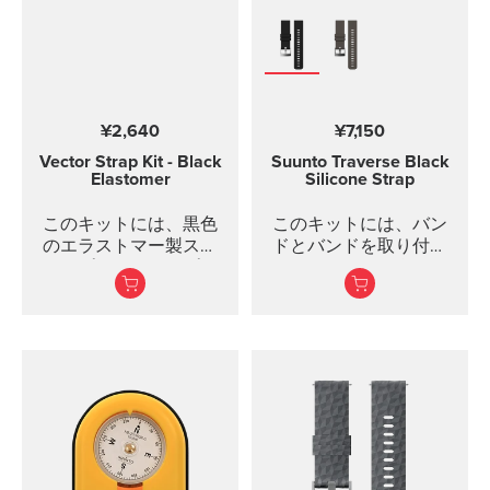
¥2,640
¥7,150
Vector Strap Kit - Black
Suunto Traverse Black
Elastomer
Silicone Strap
このキットには、黒色
このキットには、バン
のエラストマー製スト
ドとバンドを取り付け
ラップとストラップを
るためのピンが含まれ
取り付けるためのスプ
ています。SUUNTO
リングバーが含まれて
Traverse graphite
います。ストラップキ
silicone strapは、すべて
ットは SUUNTO
のSUUNTO Traverseバ
Vector、Vector HR、
リ...
Regatta、Altimax に対
応しています。