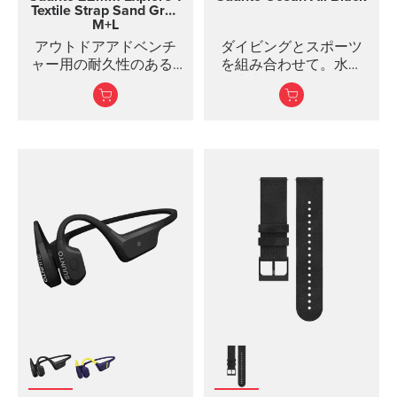
Textile Strap
Sand Gray
M+L
アウトドアアドベンチ
ダイビングとスポーツ
ャー用の耐久性のある2
を組み合わせて。水下
種類の長さの布ストラ
と水上での冒険のため
ップ
に。
アウトドアにインスピ
レーションを得た豊富
な色からストラップを
選び、自分らしい
Suunto ウォッチにしま
しょう。...