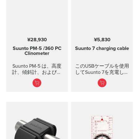
10時間の音楽
¥28,930
¥5,830
1時間急速充電
Suunto PM-5
/360 PC
Suunto 7 charging cable
Clinometer
Suunto PM-5 は、高度
このUSBケーブルを使用
計、傾斜計、および高
してSuunto 7を充電しま
度計と傾斜計の組み合
す。充電中にウォッチ
わせを提供します。 ア
をWi-Fiに接続すると、
クリルガラスと軽量合
ローカルオフラインア
金の陽極酸化ハウジン
ウトドアマップが自動
グ 高度および傾斜の正
的にダウンロードされ
確な測定 光学的なカー
ます。充電中にウォッ
ド読み込みでより高い
チをWi-Fiに接続する
精度に 傾斜計の統合 ラ
と、ソフトウェアアッ
ンヤード取り付けおよ
プデートも自動的に行
びベルトループ付きナ
われます。