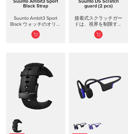
Suunto Ambit3 Sport
Suunto D5 Scratch
Black Strap
guard (2 pcs)
Suunto Ambit3 Sport
接着式スクラッチガー
Black ウォッチのオリジ
ドは、視界を制限する
ナルストラップです。
ことなくSUUNTO D5ダ
サイズ6のIP Torx Plusス
イビングコンピュータ
クリュードライバーを
ーのディスプレイを保
使用して、ストラップ
護します。各パッケー
を自分で変更すること
ジにはスクラッチガー
ができます...
ド二枚と取扱説明書が
含まれています。