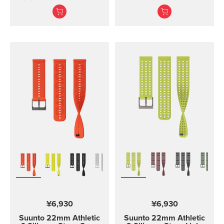
快適なブラックシリコ
ン留め式クローザー付
ンストラップ 丈夫なシ
き、2つの長さ
リコン製のクイックリ
リースストラップは、
快適な装着感で、特別
な工具なしで簡単に交
換できます。このスト
ラップは手首にぴった
りフィットし、清潔に
保ちやすく、水泳やそ
の他の持久力スポーツ
に最適です。 ハイライ
ト ストラップ幅24mm
ストラップ重量28ｇ リ
ストサイズ130-220mm
にフィット Suunto
Spartan Sport Wrist
HR/Baro、Suunto 9 、
Suunto 9 Baroウォッチ
と互換性があります。
¥6,930
¥6,930
スポーツ用に設計され
ています 耐水設計
Suunto 22mm Athletic
Suunto 22mm Athletic