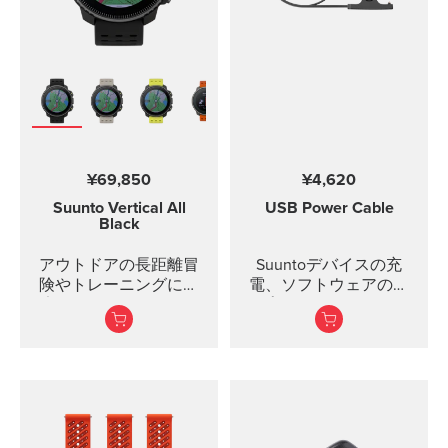
¥69,850
¥4,620
Suunto Vertical
All
USB Power Cable
Black
アウトドアの長距離冒
Suuntoデバイスの充
険やトレーニングに最
電、ソフトウェアのア
適なアドベンチャーウ
ップデートにはこのUSB
ォッチ。
ケーブルを使用しま
す。USBケーブルは以下
の製品に対応していま
す： Suunto 3 および
Suunto 3 Fitness Suunto
5 Peak および Suunto 5
Suunto Spartan Trainer