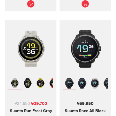
アウトドアウォッチ。
および Suunto 9 Peak
アルミベゼルを備えた
Pro用マグネティック
ミネラルクリスタルス
USB充電ケーブル
クリーンABC センサー
とリアルタイム天気予
報 豊富なウォッチ・
日付・時刻機能省電力
モードで...
¥34,650
¥29,700
¥59,950
Suunto Run
Frost Gray
Suunto Race
All Black