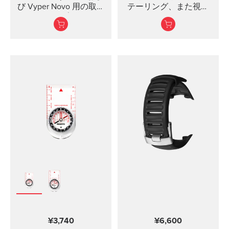
び Vyper Novo 用の取り
テーリング、また視界
付けディスプレイシー
の悪いところでも使用
ルドは、視界を制限す
できるコンパクトで正
ることなく傷から保護
確なコンパス
します。
¥3,740
¥6,600