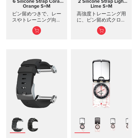
6 Silicone Strap
Coral
2 Silicone Strap Light
Orange S+M
Lime S+M
ピン留めつきで、レー
高強度トレーニング用
スやトレーニング向け
に、ピン留め式クロー
に2種類の長さを揃えた
ジャー付きのシリコン
シリコンストラップ
ストラップが2つの長さ
で提供されています。