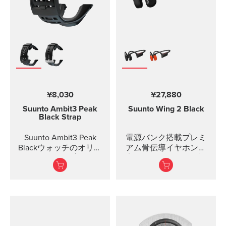
¥8,030
¥27,880
Suunto Ambit3 Peak
Suunto Wing 2
Black
Black Strap
Suunto Ambit3 Peak
電源バンク搭載プレミ
Blackウォッチのオリジ
アム骨伝導イヤホン。
ナルストラップです。
安全な冒険のための設
サイズ6のIP Torx Plusス
計 - 毎日、あらゆる天候
クリュードライバーを
に対応。
用いて、ストラップを
ご自分で変更すること
オープンイヤーの快適
ができます。
さと安全性
...
安定、軽量