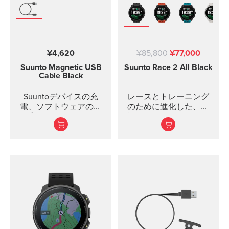
¥4,620
¥85,800
¥77,000
Suunto Magnetic USB
Suunto Race 2
All Black
Cable
Black
Suuntoデバイスの充
レースとトレーニング
電、ソフトウェアのア
のために進化した、究
ップデートにはこのUSB
極のスポーツウォッチ
ケーブルを使用しま
す。USBケーブルは以下
の製品に対応していま
明るく見やすい1.5イン
す：
チAMOLEDディスプレ
イ
Suunto 9
より薄く、軽量化され
Suunto Spartan Spor...
たデザイン
高度なトレーニング機
能と日常のアクティビ
ティ...