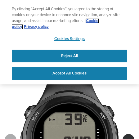
コ
ニュースレターに登録すると、5％オフになります。
By clicking “Accept All Cookies”, you agree to the storing of
ン
|返品無料
cookies on your device to enhance site navigation, analyze site
テ
usage, and assist in our marketing efforts.
Cookie
ン
policy
Privacy policy
ツ
SUUNTO
に
Cookies Settings
APAC
ス
キ
Reject All
SUUNTO D4I NOVO
ッ
プ
Accept All Cookies
1
/
6