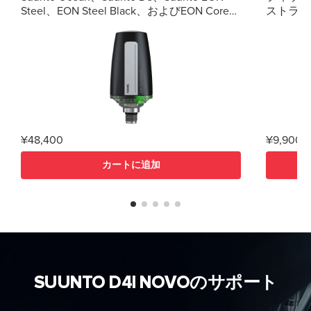
Steel、EON Steel Black、およびEON Core用
ストラップ 丈夫なシリコン製の
のワイヤレスタンク圧力トランスミッタ
は快適な
ー。 高品質 簡単なペアリング 酸素使用用に
テムによ
クリーニング済み 独自のガスアラートを設
きます。
定 正確な圧力表示
ビング用
ので、い
ます。 製品概要 丈夫なダイビング用ストラ
ップ ストラップ幅24mm ストラップ重量
28g 手首周り130～220mm Suunto Spartan
Sport、Su
¥48,400
¥9,900
HR/Baro
Baro
カートに追加
SUUNTO D4I NOVOのサポート