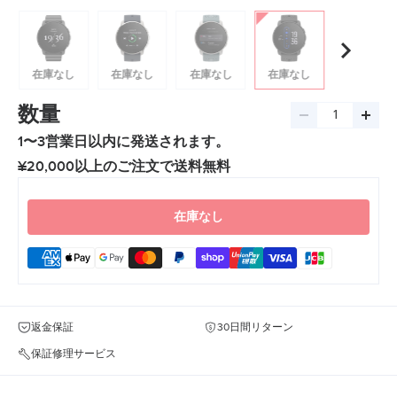
ラ
イ
ス
在庫なし
在庫なし
在庫なし
在庫なし
数量
数
数
1〜3営業日以内に発送されます。
量
量
を
を
¥20,000以上のご注文で送料無料
減
増
ら
や
在庫なし
す
す
返金保証
30日間リターン
保証修理サービス