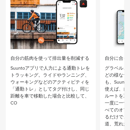
自分の筋肉を使って排出量を削減する
自分に合っ
Suuntoアプリで人力による通勤トレを
グラベル、
トラッキング。ライドやランニング、
どの様なサ
ウォーキングなどのアクティビティを
も、Suun
「通勤トレ」としてタグ付けし、同じ
使えば、自
距離を車で移動した場合と比較して、
ルートを正
CO
一度に一つ
べてのオプ
るだけで、
道、荒れた