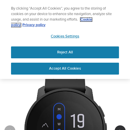
コ
泳ぎに音楽を追加する
By clicking “Accept All Cookies”, you agree to the storing of
ン
Shop Aqua
cookies on your device to enhance site navigation, analyze site
テ
usage, and assist in our marketing efforts.
Cookie
ン
policy
Privacy policy
ツ
SUUNTO
に
Cookies Settings
APAC
ス
キ
Reject All
SUUNTO 9 Peak All Black
ッ
プ
在庫なし
Accept All Cookies
1
/
10