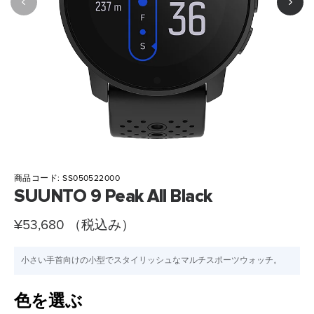
商品コード:
SS050522000
SUUNTO 9 Peak All Black
セ
¥53,680
（税込み）
ー
小さい手首向けの小型でスタイリッシュなマルチスポーツウォッチ。
ル
ス
色を選ぶ
プ