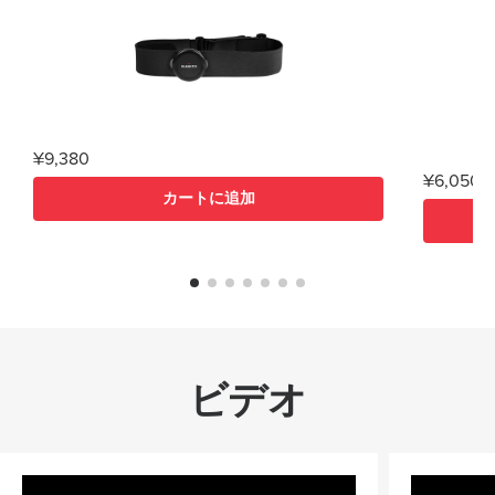
感で、特
す。この
があり、
ジムトレ
最適です
トラップの
ト ストラップ幅20mm ストラップ重量：S
¥9,380
サイズ、14g
¥6,050
120-220mmに
カートに追加
あります 激しいトレーニングのためにデ
ビデオ