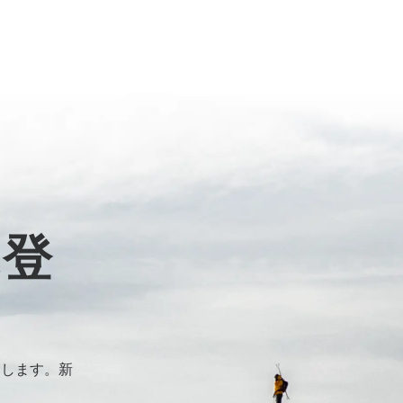
に登
けします。新
。