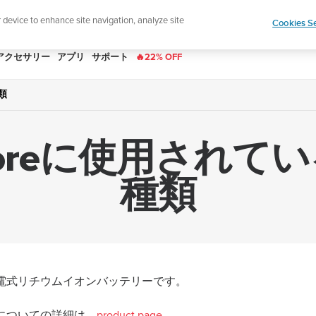
―
最大22%オフ
r device to enhance site navigation, analyze site
Cookies Se
アクセサリー
アプリ
サポート
🔥22% OFF
類
N Coreに使用さ
種類
リーは充電式リチウムイオンバッテリーです。
と仕様についての詳細は、
product page
。