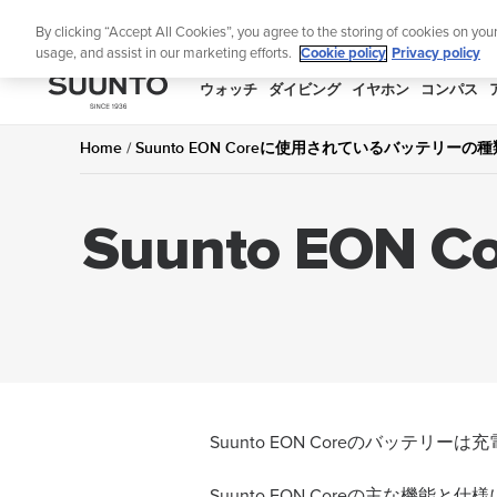
コ
期間限定割引―
サマーセール
By clicking “Accept All Cookies”, you agree to the storing of cookies on you
ン
usage, and assist in our marketing efforts.
Cookie policy
Privacy policy
テ
ン
SUUNTO
ウォッチ
ダイビング
イヤホン
コンパス
ツ
APAC
に
Home
Suunto EON Coreに使用されているバッテリーの種
ス
キ
Suunto EO
ッ
プ
Suunto EON Coreのバッテ
Suunto EON Coreの主な機能