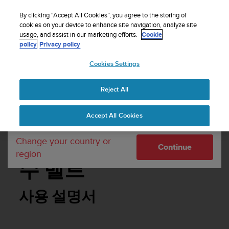
By clicking “Accept All Cookies”, you agree to the storing of
cookies on your device to enhance site navigation, analyze site
Your country or region:
usage, and assist in our marketing efforts.
Cookie
policy
Privacy policy
SUUNTO SMART HEART RATE BELT 사용
설명서
Cookies Settings
United States
Reject All
Currency: $ (USD)
Shipping only to United States
Accept All Cookies
Change your country or
Suunto Smart 심박
Continue
region
수 벨트
사용 설명서