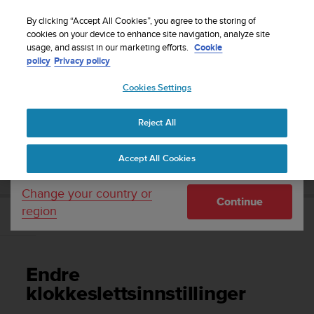
S
Sign up for the newsletter and get 5% off
| Easy
u
By clicking “Accept All Cookies”, you agree to the storing of
returns
u
cookies on your device to enhance site navigation, analyze site
Your country or region:
usage, and assist in our marketing efforts.
Cookie
n
policy
Privacy policy
t
o
Cookies Settings
United States
i
s
Home
Support
Suunto Core
Brukerhåndbok -
c
Reject All
Currency: $ (USD)
o
m
Shipping only to United States
SUUNTO CORE BRUKERHÅNDBOK -
Accept All Cookies
m
i
t
Change your country or
Continue
t
region
e
Endre klokkeslettsinnstillinger
d
t
o
Endre
a
c
klokkeslettsinnstillinger
h