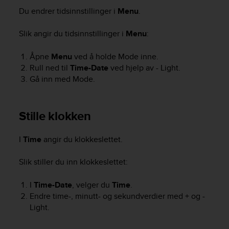
i
Du endrer tidsinnstillinger i
Menu
.
e
v
i
Slik angir du tidsinnstillinger i
Menu
:
n
g
Åpne
Menu
ved å holde
Mode
inne.
L
Rull ned til
Time-Date
ved hjelp av
- Light
.
e
Gå inn med
Mode
.
v
e
l
Stille klokken
A
A
c
I
Time
angir du klokkeslettet.
o
n
Slik stiller du inn klokkeslettet:
f
o
I
Time-Date
, velger du
Time
.
r
m
Endre time-, minutt- og sekundverdier med
+
og
-
a
Light
.
n
c