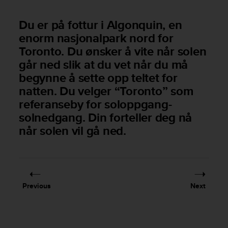
s
(
Du er på fottur i Algonquin, en
W
enorm nasjonalpark nord for
C
A
Toronto. Du ønsker å vite når solen
G
går ned slik at du vet når du må
)
begynne å sette opp teltet for
2
.
natten. Du velger “Toronto” som
0
referanseby for soloppgang-
a
solnedgang. Din forteller deg nå
n
når solen vil gå ned.
d
a
c
h
i
e
Previous
Next
v
i
n
g