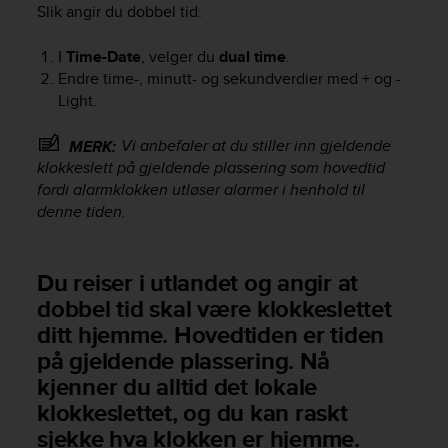
r
Slik angir du dobbel tid:
m
a
I
Time-Date
, velger du
dual time
.
n
Endre time-, minutt- og sekundverdier med
+
og
-
c
Light
.
e
w
Vi anbefaler at du stiller inn gjeldende
MERK:
i
t
klokkeslett på gjeldende plassering som hovedtid
h
fordi alarmklokken utløser alarmer i henhold til
t
denne tiden.
h
e
W
Du reiser i utlandet og angir at
e
dobbel tid skal være klokkeslettet
b
C
ditt hjemme. Hovedtiden er tiden
o
på gjeldende plassering. Nå
n
kjenner du alltid det lokale
t
klokkeslettet, og du kan raskt
e
n
sjekke hva klokken er hjemme.
t