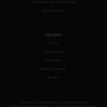
EU Declarations of Conformity
c
e
Whistleblowing
a
t
U
S
A
PARTNERS
+
1
Strava
8
TrainingPeaks
5
5
Value Pack
2
5
Welcome Partners
8
0
Partners
9
0
0
(
t
.
COPYRIGHT © 2026 SUUNTO.
ALL RIGHTS RESERVED.
o
TERMS OF USE
|
PRIVACY POLICY
|
SECURITY
|
COOKIES
|
COOKIES