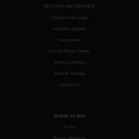
s
RETURNS AND REFUNDS
s
i
Support main page
b
Software updates
i
l
User guides
i
t
Suunto Repair Center
y
s
Service Centers
t
a
Tutorial Tuesday
n
Contact us
d
a
r
d
s
.
WHERE TO BUY
P
Outlet
l
e
Suunto Webshop