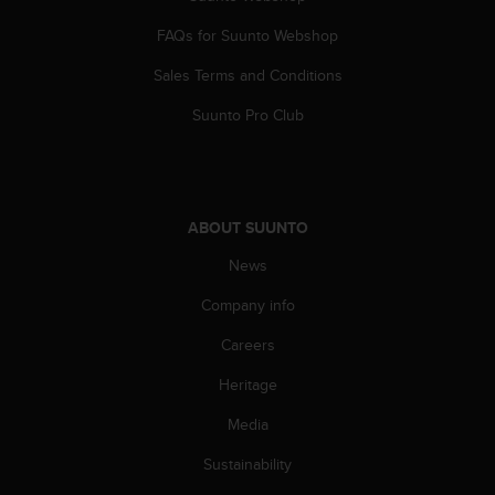
a
s
FAQs for Suunto Webshop
e
c
Sales Terms and Conditions
o
Suunto Pro Club
n
t
a
c
t
C
ABOUT SUUNTO
u
News
s
t
Company info
o
m
Careers
e
r
Heritage
S
Media
e
r
Sustainability
v
i