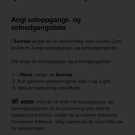
A
c
Angi soloppgangs- og
c
e
solnedgangstider
s
s
I
Sunrise
velger du en referanseby som
Suunto Core
i
b
bruker til å angi soloppgangs- og solnedgangstider.
i
l
Slik angir du soloppgangs- og solnedgangstider:
i
t
I
Menu
, velger du
Sunrise
.
y
Rull gjennom plasseringene med
+
og
-Light
.
G
Velg en plassering med
Mode
.
u
i
Hvis du vil stille inn soloppgangs- og
MERK:
d
e
solnedgangstider for en plassering som ikke er
l
oppført på enheten, velger du en annen referanse
i
fra samme tidssone. Velg nærmeste by nord eller sør
n
for plasseringen.
e