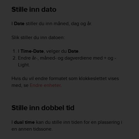
e
Stille inn dato
f
o
r
I
Date
stiller du inn måned, dag og år.
t
h
Slik stiller du inn datoen:
i
s
I
Time-Date
, velger du
Date
.
w
Endre år-, måned- og dagverdiene med
+
og
-
e
Light
.
b
s
Hvis du vil endre formatet som klokkeslettet vises
i
t
med, se
Endre enheter
.
e
i
n
Stille inn dobbel tid
c
o
I
dual time
kan du stille inn tiden for en plassering i
n
f
en annen tidssone.
o