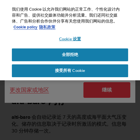
S
u
我们使用 Cookie 以允许我们网站的正常工作、个性化设计内
u
容和广告、提供社交媒体功能并分析流量。我们还同社交媒
选择国家或地区：
体、广告和分析合作伙伴分享有关您使用我们网站的信息。
n
主页
支持
Suunto Core
用户指南 -
Cookie policy
隐私政策
t
o
Cookie 设置
United States
致
力
SUUNTO CORE 用户指南 -
于
全部拒绝
Currency: $ (USD)
使
本
Shipping only to United States
接受所有 Cookie
网
alti-baro 内存
站
达
更改国家或地区
继续
到
W
alti-baro 内存
e
b
内
alti-baro
会自动记录近 7 天的高度或海平面大气压变
容
化。储存的信息取决于记录时所激活的模式。信息每
可
30 分钟存储一次。
访