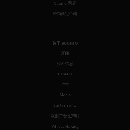
Suunto 网店
人
员
经销商定位器
，
联
系
方
式
关于 SUUNTO
：
美
新闻
国
+
公司信息
1
Careers
8
5
传统
5
2
Media
5
8
Sustainability
0
9
欧盟符合性声明
0
Whistleblowing
0