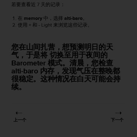
问
若要查看近 7 天的记录：
性
指
在
memory
中，选择
alti-baro
。
南
使用
+
和
- Light
来浏览这些记录。
(
W
C
A
您在山间扎营，想预测明日的天
G
气，于是将 切换至用于夜间的
)
Barometer 模式。清晨，您检查
2
.
alti-baro 内存，发现气压在整晚都
0
很稳定。这种情况在白天可能会持
所
续。
定
义
的
A
A
级
上一个
下一个
一
致
性