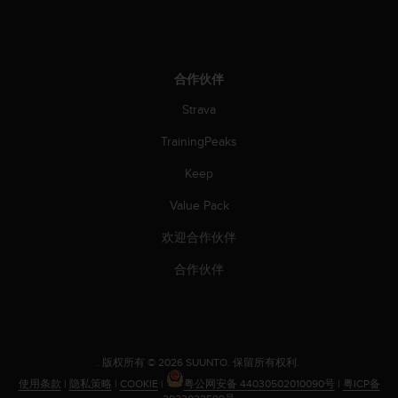
（
免
费
）
。
合作伙伴
Strava
TrainingPeaks
Keep
Value Pack
欢迎合作伙伴
合作伙伴
.
版权所有 © 2026 SUUNTO.
保留所有权利.
使用条款
|
隐私策略
|
COOKIE
|
粤公网安备 44030502010090号
|
粤ICP备