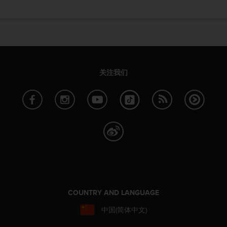
，
同
时
确
保
符
合
关注我们
其
他
可
访
问
性
标
准
。
如
果
您
COUNTRY AND LANGUAGE
在
访
中国(简体中文)
问