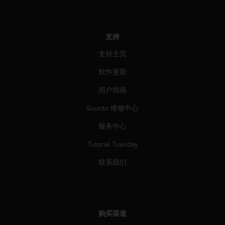
本
网
站
信
支持
息
时
支持主页
遇
软件更新
到
任
用户指南
何
问
Suunto 维修中心
题
，
服务中心
请
联
Tutorial Tuesday
系
联系我们
我
们
的
客
户
服
购买渠道
务