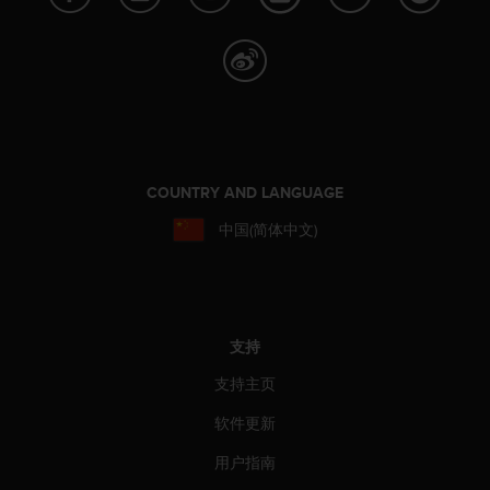
，
同
时
确
保
符
合
其
他
COUNTRY AND LANGUAGE
可
中国(简体中文)
访
问
性
标
准
。
支持
如
支持主页
果
您
软件更新
在
访
用户指南
问