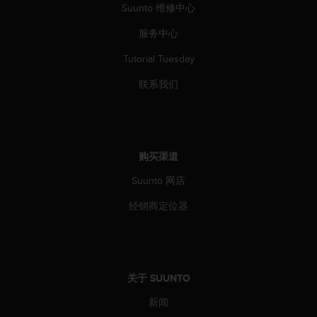
本
Suunto 维修中心
网
站
服务中心
信
Tutorial Tuesday
息
时
联系我们
遇
到
任
何
问
购买渠道
题
，
Suunto 网店
请
联
经销商定位器
系
我
们
的
客
关于 SUUNTO
户
服
新闻
务