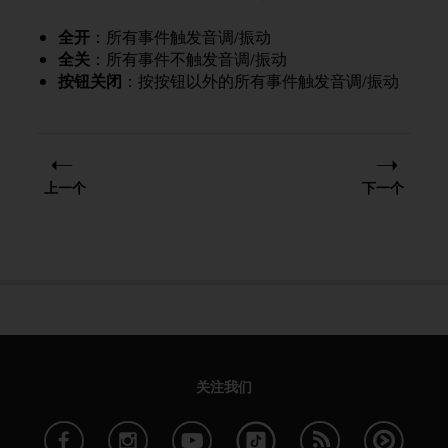
问
性
全开
：所有事件触发音调/振动
指
全关
：所有事件不触发音调/振动
南
按钮关闭
：按按钮以外的所有事件触发音调/振动
(
W
C
A
G
)
上一个
下一个
2
.
0
所
定
义
的
A
A
级
关注我们
一
致
性