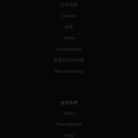
公司信息
人
员
Careers
，
联
传统
系
方
Media
式
：
Sustainability
美
欧盟符合性声明
国
+
Whistleblowing
1
8
5
5
2
合作伙伴
5
8
Strava
0
9
TrainingPeaks
0
0
Keep