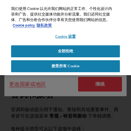
S
u
我们使用 Cookie 以允许我们网站的正常工作、个性化设计内
u
容和广告、提供社交媒体功能并分析流量。我们还同社交媒
选择国家或地区：
体、广告和分析合作伙伴分享有关您使用我们网站的信息。
n
主页
支持
Suunto Kailash
用户指南 - 2.0
Cookie policy
隐私政策
t
o
Cookie 设置
United States
致
力
SUUNTO KAILASH 用户指南 - 2.0
于
全部拒绝
Currency: $ (USD)
使
本
Shipping only to United States
接受所有 Cookie
网
音调和振动
站
达
更改国家或地区
继续
到
W
音调和振动
e
b
内
音调和振动提示用于通知、警报和其他重要事件。两
容
者皆可在选项菜单
常规
»
铃音和振动
下单独调整。
可
访
每种提示类型可从以下选项中选择：